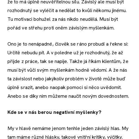
že to má úplně neuvěřitelnou sílu. Závislý ale musí být
rozhodnutý se vyléčit a nedělat to kvůli někomu jinému.
Tu motivaci bohužel za nás nikdo neudělá. Musí být
pořád ve střehu proti oněm závislým myšlenkám.
Ono je to nenápadné, člověk se ráno probudí a řekne si:
Určitě nebudu pít. A v poledne už je rozhodnutý, že až
přijde z práce, tak se napije. Takže já říkám klientům, že
musí být vůči svým myšlenkám hodně vědomí. A že nás
ta závislost nebo jakýkoliv problém v životě může buď
úplně srazit, anebo naopak pomoci si něco uvědomit.
Anebo se díky nim můžeme naučit novým dovednostem.
Kde se v nás berou negativní myšlenky?
My v hlavě nemáme jenom tenhle jeden závislý hlas. My
tam máme různé hlásky, takové vnitřní kritiky, výčitky.