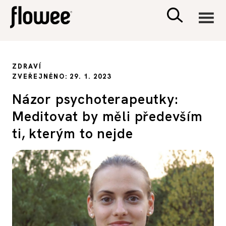
CIVILIZACE
ZDRAVÍ
ZVEŘEJNĚNO: 29. 1. 2023
ZDRAVÍ
Názor psychoterapeutky:
Meditovat by měli především
PSYCHOLOGIE
ti, kterým to nejde
RODINA A DĚTI
SEX A VZTAHY
PORADNA