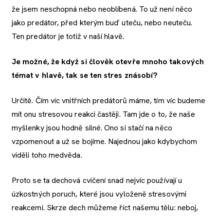
že jsem neschopná nebo neoblíbená. To už není něco
jako predátor, před kterým buď uteču, nebo neuteču.
Ten predátor je totiž v naší hlavě.
Je možné, že když si člověk otevře mnoho takových
témat v hlavě, tak se ten stres znásobí?
Určitě. Čím víc vnitřních predátorů máme, tím víc budeme
mít onu stresovou reakci častěji. Tam jde o to, že naše
myšlenky jsou hodně silné. Ono si stačí na něco
vzpomenout a už se bojíme. Najednou jako kdybychom
viděli toho medvěda.
Proto se ta dechová cvičení snad nejvíc používají u
úzkostných poruch, které jsou vyloženě stresovými
reakcemi. Skrze dech můžeme říct našemu tělu: neboj,