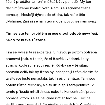
žádný predátor tu není, můžeš být v pohodě. My ten
dech můžeme kontrolovat. A tím, že začneme třeba
pomaleji, hlouběji dýchat do břicha, tak naše tělo
uklidníme. Zmírní se nám tep srdce, povolí se nám svaly.
Tím se ale ten problém přece dlouhodobě nevyřeší,
ne? V té hlavě zůstane.
Tím se vyřeší ta reakce těla. S hlavou je potom potřeba
pracovat jinak. A to tak, že si člověk uvědomí, že ty
strachy kolikrát nejsou reálné. Kdyby se v té situaci
opravdu ocitl, tak by třeba byl schopen ji řešit, ale tím že
ta situace ještě nenastala, tak ji řešit nemůže. Tam jsou
potom různé techniky, ale to už je spíš terapeutické. V
tomto případě mindfulness nebo ta koncentrační práce
pomáhá v tom, že se naučíme říct si: teď ne. Teď na
chvilku mysli pomaleji. Na chvilku to nech být. Člověk se