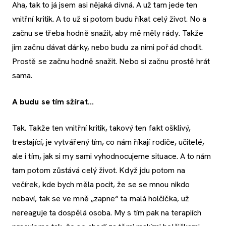
Aha, tak to já jsem asi nějaká divná. A už tam jede ten
vnitřní kritik. A to už si potom budu říkat celý život. No a
začnu se třeba hodně snažit, aby mě měly rády. Takže
jim začnu dávat dárky, nebo budu za nimi pořád chodit.
Prostě se začnu hodně snažit. Nebo si začnu prostě hrát
sama.
A budu se tím sžírat...
Tak. Takže ten vnitřní kritik, takový ten fakt ošklivý,
trestající, je vytvářený tím, co nám říkají rodiče, učitelé,
ale i tím, jak si my sami vyhodnocujeme situace. A to nám
tam potom zůstává celý život. Když jdu potom na
večírek, kde bych měla pocit, že se se mnou nikdo
nebaví, tak se ve mně „zapne“ ta malá holčička, už
nereaguje ta dospělá osoba. My s tím pak na terapiích