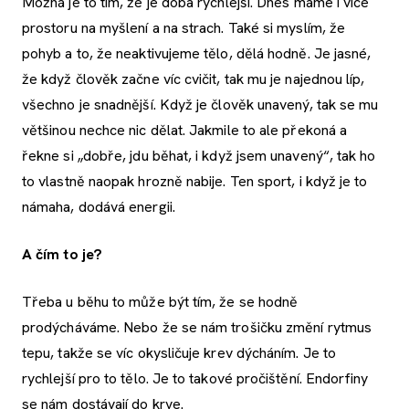
Možná je to tím, že je doba rychlejší. Dnes máme i více
prostoru na myšlení a na strach. Také si myslím, že
pohyb a to, že neaktivujeme tělo, dělá hodně. Je jasné,
že když člověk začne víc cvičit, tak mu je najednou líp,
všechno je snadnější. Když je člověk unavený, tak se mu
většinou nechce nic dělat. Jakmile to ale překoná a
řekne si „dobře, jdu běhat, i když jsem unavený“, tak ho
to vlastně naopak hrozně nabije. Ten sport, i když je to
námaha, dodává energii.
A čím to je?
Třeba u běhu to může být tím, že se hodně
prodýcháváme. Nebo že se nám trošičku změní rytmus
tepu, takže se víc okysličuje krev dýcháním. Je to
rychlejší pro to tělo. Je to takové pročištění. Endorfiny
se nám dostávají do krve.