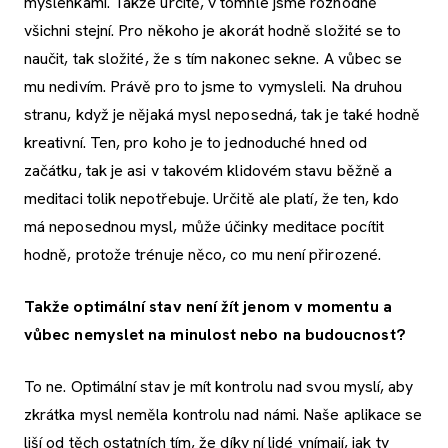
myšlenkami. Takže určitě, v tomhle jsme rozhodně
všichni stejní. Pro někoho je akorát hodně složité se to
naučit, tak složité, že s tím nakonec sekne. A vůbec se
mu nedivím. Právě pro to jsme to vymysleli. Na druhou
stranu, když je nějaká mysl neposedná, tak je také hodně
kreativní. Ten, pro koho je to jednoduché hned od
začátku, tak je asi v takovém klidovém stavu běžně a
meditaci tolik nepotřebuje. Určitě ale platí, že ten, kdo
má neposednou mysl, může účinky meditace pocítit
hodně, protože trénuje něco, co mu není přirozené.
Takže optimální stav není žít jenom v momentu a
vůbec nemyslet na minulost nebo na budoucnost?
To ne. Optimální stav je mít kontrolu nad svou myslí, aby
zkrátka mysl neměla kontrolu nad námi. Naše aplikace se
liší od těch ostatních tím, že díky ní lidé vnímají, jak ty