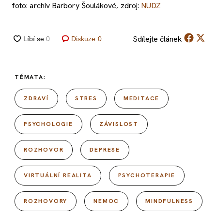
foto: archiv Barbory Šoulákové, zdroj:
NUDZ
Sdílejte
článek
Diskuze
0
TÉMATA:
ZDRAVÍ
STRES
MEDITACE
PSYCHOLOGIE
ZÁVISLOST
ROZHOVOR
DEPRESE
VIRTUÁLNÍ REALITA
PSYCHOTERAPIE
ROZHOVORY
NEMOC
MINDFULNESS