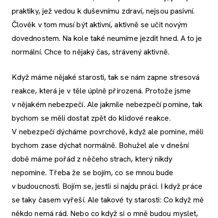
praktiky, jež vedou k duševnímu zdraví, nejsou pasivní.
Člověk v tom musí být aktivní, aktivně se učit novým
dovednostem. Na kole také neumíme jezdit hned. A to je
normální. Chce to nějaký čas, strávený aktivně.
Když máme nějaké starosti, tak se nám zapne stresová
reakce, která je v těle úplně přirozená. Protože jsme
v nějakém nebezpečí. Ale jakmile nebezpečí pomine, tak
bychom se měli dostat zpět do klidové reakce.
V nebezpečí dýcháme povrchově, když ale pomine, měli
bychom zase dýchat normálně. Bohužel ale v dnešní
době máme pořád z něčeho strach, který nikdy
nepomine. Třeba že se bojím, co se mnou bude
v budoucnosti. Bojím se, jestli si najdu práci. I když práce
se taky časem vyřeší. Ale takové ty starosti: Co když mě
někdo nemá rád. Nebo co když si o mně budou myslet,