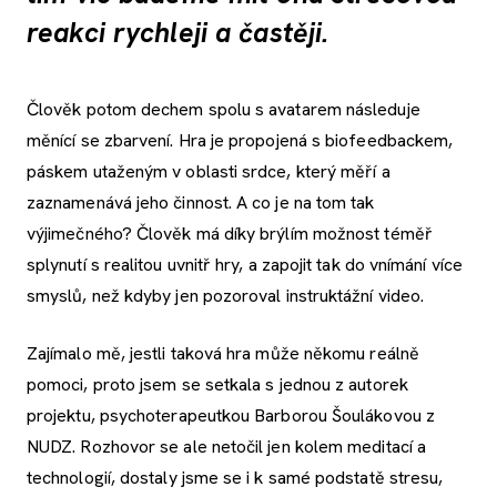
reakci rychleji a častěji.
Člověk potom dechem spolu s avatarem následuje
měnící se zbarvení. Hra je propojená s biofeedbackem,
páskem utaženým v oblasti srdce, který měří a
zaznamenává jeho činnost. A co je na tom tak
výjimečného? Člověk má díky brýlím možnost téměř
splynutí s realitou uvnitř hry, a zapojit tak do vnímání více
smyslů, než kdyby jen pozoroval instruktážní video.
Zajímalo mě, jestli taková hra může někomu reálně
pomoci, proto jsem se setkala s jednou z autorek
projektu, psychoterapeutkou Barborou Šoulákovou z
NUDZ. Rozhovor se ale netočil jen kolem meditací a
technologií, dostaly jsme se i k samé podstatě stresu,