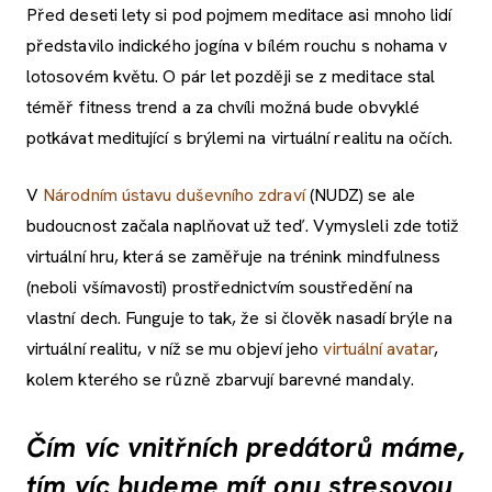
Před deseti lety si pod pojmem meditace asi mnoho lidí
představilo indického jogína v bílém rouchu s nohama v
lotosovém květu. O pár let později se z meditace stal
téměř fitness trend a za chvíli možná bude obvyklé
potkávat meditující s brýlemi na virtuální realitu na očích.
V
Národním ústavu duševního zdraví
(NUDZ) se ale
budoucnost začala naplňovat už teď. Vymysleli zde totiž
virtuální hru, která se zaměřuje na trénink mindfulness
(neboli všímavosti) prostřednictvím soustředění na
vlastní dech. Funguje to tak, že si člověk nasadí brýle na
virtuální realitu, v níž se mu objeví jeho
virtuální avatar
,
kolem kterého se různě zbarvují barevné mandaly.
Čím víc vnitřních predátorů máme,
tím víc budeme mít onu stresovou