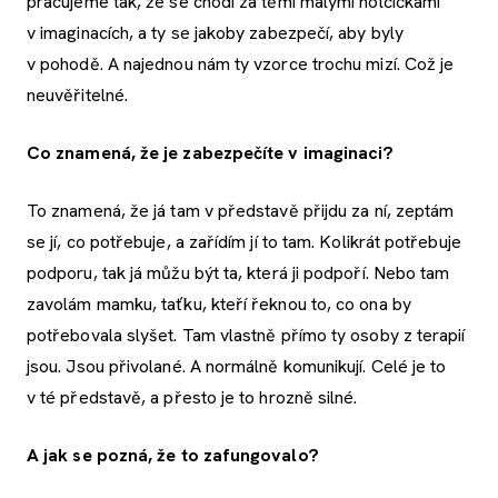
pracujeme tak, že se chodí za těmi malými holčičkami
v imaginacích, a ty se jakoby zabezpečí, aby byly
v pohodě. A najednou nám ty vzorce trochu mizí. Což je
neuvěřitelné.
Co znamená, že je zabezpečíte v imaginaci?
To znamená, že já tam v představě přijdu za ní, zeptám
se jí, co potřebuje, a zařídím jí to tam. Kolikrát potřebuje
podporu, tak já můžu být ta, která ji podpoří. Nebo tam
zavolám mamku, taťku, kteří řeknou to, co ona by
potřebovala slyšet. Tam vlastně přímo ty osoby z terapií
jsou. Jsou přivolané. A normálně komunikují. Celé je to
v té představě, a přesto je to hrozně silné.
A jak se pozná, že to zafungovalo?