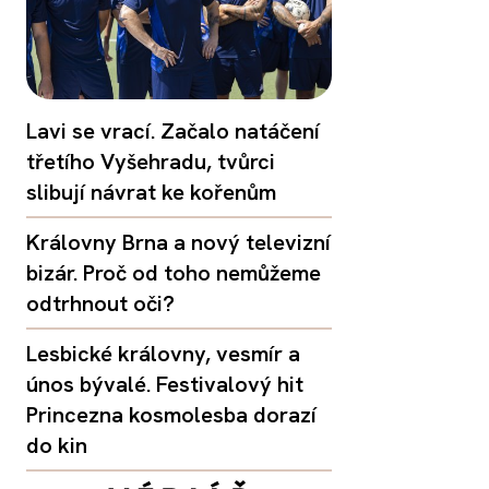
Lavi se vrací. Začalo natáčení
třetího Vyšehradu, tvůrci
slibují návrat ke kořenům
Královny Brna a nový televizní
bizár. Proč od toho nemůžeme
odtrhnout oči?
Lesbické královny, vesmír a
únos bývalé. Festivalový hit
Princezna kosmolesba dorazí
do kin