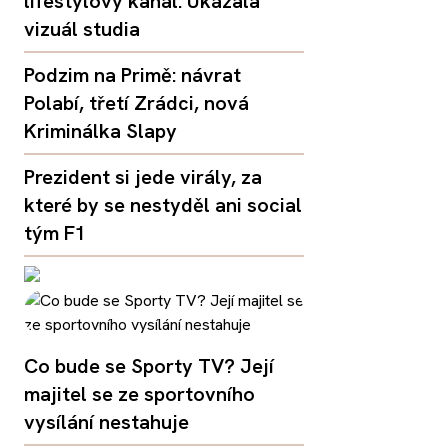
lifestylový kanál. Ukázala
vizuál studia
Podzim na Primě: návrat
Polabí, třetí Zrádci, nová
Kriminálka Slapy
Prezident si jede virály, za
které by se nestyděl ani social
tým F1
Co bude se Sporty TV? Její
majitel se ze sportovního
vysílání nestahuje