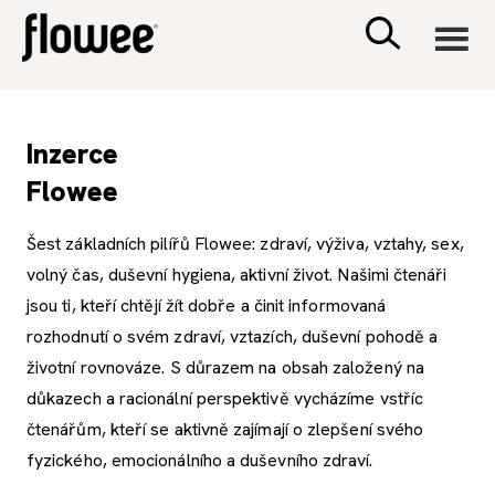
CIVILIZACE
Inzerce
Flowee
ZDRAVÍ
Šest základních pilířů Flowee: zdraví, výživa, vztahy, sex,
PSYCHOLOGIE
volný čas, duševní hygiena, aktivní život. Našimi čtenáři
jsou ti, kteří chtějí žít dobře a činit informovaná
RODINA A DĚTI
rozhodnutí o svém zdraví, vztazích, duševní pohodě a
životní rovnováze. S důrazem na obsah založený na
SEX A VZTAHY
důkazech a racionální perspektivě vycházíme vstříc
čtenářům, kteří se aktivně zajímají o zlepšení svého
PORADNA
fyzického, emocionálního a duševního zdraví.