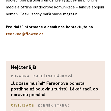
společnosti BigBoard umožňuje využít synergií online
média a offline outdoorové komunikace – takové spojení
nemá v Česku žádný další online magazín.
Pro další informace a ceník nás kontaktujte na
redakce@flowee.cz
.
nejčtenější
PORADNA
KATEŘINA HÁJKOVÁ
„Už zase musím!“ Faraonova pomsta
postihne až polovinu turistů. Lékař radí, co
opravdu pomáhá
CIVILIZACE
ZDENĚK STRNAD