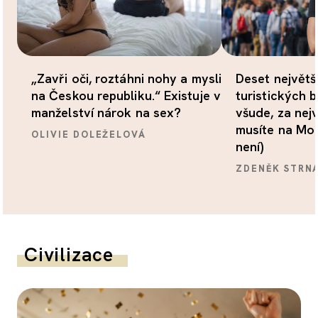
„Zavři oči, roztáhni nohy a mysli
Deset největš
na Českou republiku.“ Existuje v
turistických b
manželství nárok na sex?
všude, za nej
musíte na Mor
OLIVIE DOLEŽELOVÁ
není)
ZDENĚK STRN
Civilizace