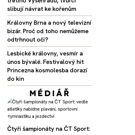
třetího Vyšehradu, tvůrci
slibují návrat ke kořenům
Královny Brna a nový televizní
bizár. Proč od toho nemůžeme
odtrhnout oči?
Lesbické královny, vesmír a
únos bývalé. Festivalový hit
Princezna kosmolesba dorazí
do kin
Čtyři šampionáty na ČT Sport: