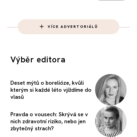
VÍCE ADVERTORIÁLŮ
Výběr editora
Deset mýtů o borelióze, kvůli
kterým si každé léto vjíždíme do
vlasů
Pravda o vousech: Skrývá se v
nich zdravotní riziko, nebo jen
zbytečný strach?