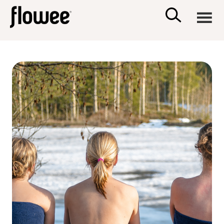
CIVILIZACE
ZDRAVÍ
PSYCHOLOGIE
RODINA A DĚTI
SEX A VZTAHY
PORADNA