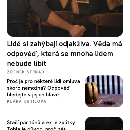
Lidé si zahýbají odjakživa. Věda má
odpověď, která se mnoha lidem
nebude líbit
ZDENĚK STRNAD
Proč je pro některé lidi omluva
skoro nemožná? Odpověď
hledejte v jejich hlavě
KLÁRA KUTILOVÁ
Stačí pár tónů a ex je zpátky.
Tohle je důvod, proč nás