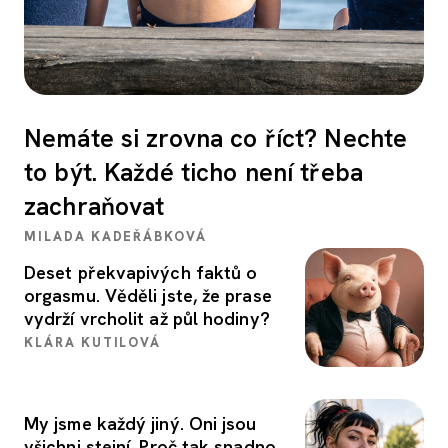
Nemáte si zrovna co říct? Nechte
to být. Každé ticho není třeba
zachraňovat
MILADA KADEŘÁBKOVÁ
Deset překvapivých faktů o
orgasmu. Věděli jste, že prase
vydrží vrcholit až půl hodiny?
KLÁRA KUTILOVÁ
My jsme každý jiný. Oni jsou
všichni stejní. Proč tak snadno