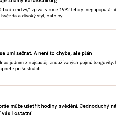
ruje známý kardiochirurg
až budu mrtvý,“ zpíval v roce 1992 tehdy megapopulárn
 hvězda a divoký styl, dalo by...
e umí sežrat. A není to chyba, ale plán
dnes jedním z nejčastěji zneužívaných pojmů longevity. 
zapnete po šestnácti...
prše může ušetřit hodiny svědění. Jednoduchý n
 vás i ostatní