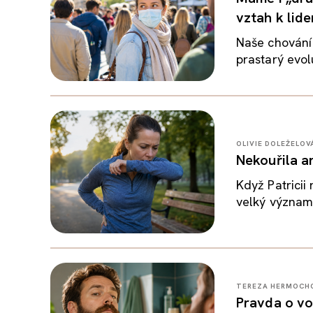
vztah k lid
Naše chování 
prastarý evol
OLIVIE DOLEŽELOV
Nekouřila an
Když Patricii
velký význam.
TEREZA HERMOCH
Pravda o vo