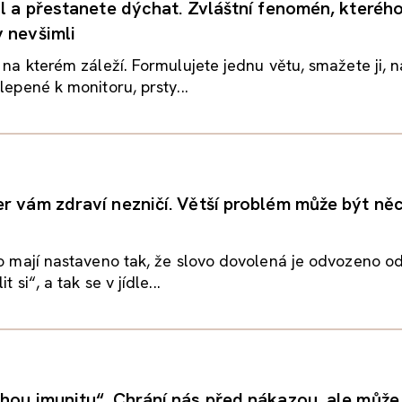
l a přestanete dýchat. Zvláštní fenomén, kterého 
 nevšimli
, na kterém záleží. Formulujete jednu větu, smažete ji, 
lepené k monitoru, prsty...
r vám zdraví nezničí. Větší problém může být ně
to mají nastaveno tak, že slovo dovolená je odvozeno o
t si“, a tak se v jídle...
hou imunitu“. Chrání nás před nákazou, ale může