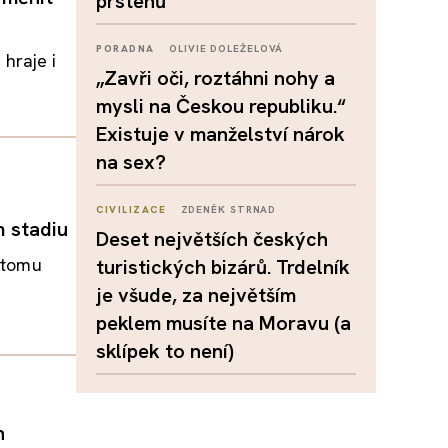
prstenů
PORADNA
OLIVIE DOLEŽELOVÁ
hraje i
„Zavři oči, roztáhni nohy a
mysli na Českou republiku.“
Existuje v manželství nárok
na sex?
CIVILIZACE
ZDENĚK STRNAD
m stadiu
Deset největších českých
a tomu
turistických bizárů. Trdelník
je všude, za největším
peklem musíte na Moravu (a
sklípek to není)
n