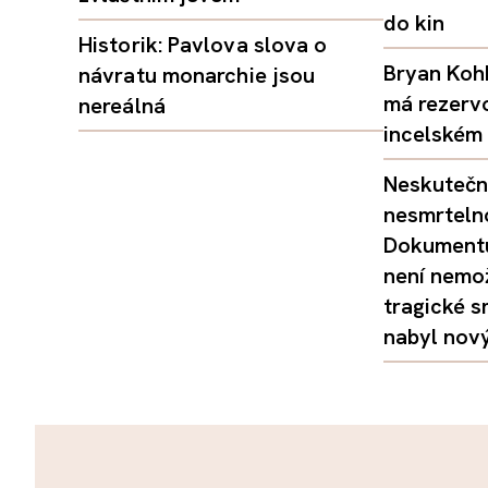
do kin
Historik: Pavlova slova o
Bryan Kohb
návratu monarchie jsou
má rezerv
nereálná
incelském 
Neskutečný
nesmrtelno
Dokumentu
není nemo
tragické s
nabyl nov