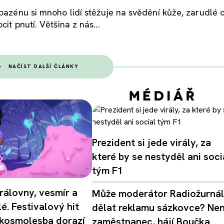
bazénu si mnoho lidí stěžuje na svědění kůže, zarudlé 
it pnutí. Většina z nás...
NAČÍST DALŠÍ ČLÁNKY
Prezident si jede virály, za
které by se nestyděl ani soci
tým F1
rálovny, vesmír a
Může moderátor Radiožurná
é. Festivalový hit
dělat reklamu sázkovce? Nen
 kosmolesba dorazí
zaměstnanec, hájí Boučka