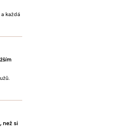
n a každá
ižším
mužů.
 než si