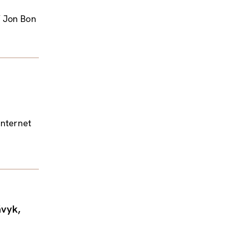
í Jon Bon
Internet
ávyk,