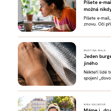
Píšete e-mai
možná nikdy
Píšete e-mail
znovu. Oči při
MARTINA MALÁ
Jeden burge
jiného
Někteří lidé 
spojení „dovoli
NINA KALINOVÁ
Máme i „dru