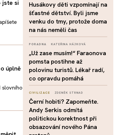
jste si
Husákovy děti vzpomínají na
šťastné dětství. Byli jsme
venku do tmy, protože doma
napíšete
na nás neměli čas
PORADNA
KATEŘINA HÁJKOVÁ
„Už zase musím!“ Faraonova
pomsta postihne až
co úplně
polovinu turistů. Lékař radí,
co opravdu pomáhá
d slovního
CIVILIZACE
ZDENĚK STRNAD
Černí hobiti? Zapomeňte.
Andy Serkis odmítá
politickou korektnost při
obsazování nového Pána
 měnit