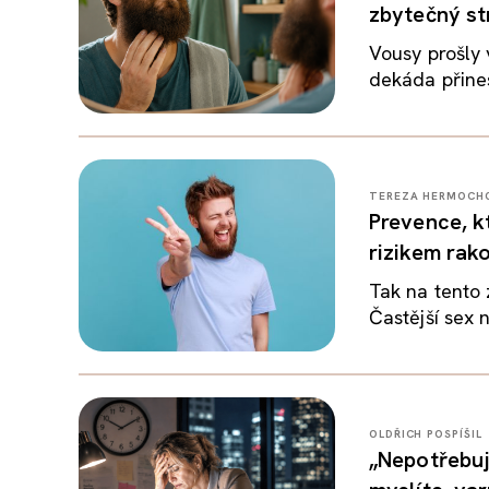
zbytečný st
Vousy prošly
dekáda přines
TEREZA HERMOCH
Prevence, k
rizikem rak
Tak na tento 
Častější sex 
OLDŘICH POSPÍŠIL
„Nepotřebuju