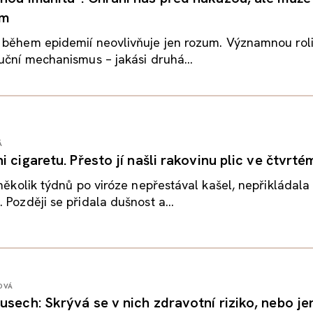
em
během epidemií neovlivňuje jen rozum. Významnou roli 
uční mechanismus – jakási druhá...
Á
i cigaretu. Přesto jí našli rakovinu plic ve čtvrté
 několik týdnů po viróze nepřestával kašel, nepřikládal
 Později se přidala dušnost a...
OVÁ
usech: Skrývá se v nich zdravotní riziko, nebo je