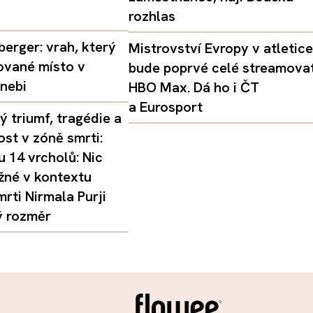
rozhlas
erger: vrah, který
Mistrovství Evropy v atletice
ované místo v
bude poprvé celé streamova
nebi
HBO Max. Dá ho i ČT
a Eurosport
 triumf, tragédie a
st v zóně smrti:
 14 vrcholů: Nic
žné v kontextu
mrti Nirmala Purji
ý rozměr