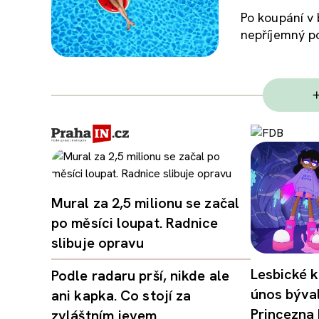
Po koupání v 
nepříjemný poc
Mural za 2,5 milionu se začal
po měsíci loupat. Radnice
slibuje opravu
Lesbické k
Podle radaru prší, nikde ale
únos býval
ani kapka. Co stojí za
Princezna
zvláštním jevem