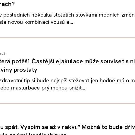
rach?
 v posledních několika stoletích stovkami módních změ
la novou kombinaci vousů a...
OVÁ
terá potěší. Častější ejakulace může souviset s n
oviny prostaty
zdravotní tip si bude nejspíš stěžovat jen hodně málo 
nebo masturbace prý mohou snížit...
 spát. Vyspím se až v rakvi.“ Možná to bude dřív,