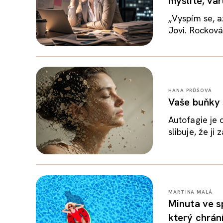
myslíte, va
„Vyspím se, 
Jovi. Rocková
HANA PRŮŠOVÁ
Vaše buňky s
Autofagie je 
slibuje, že ji 
MARTINA MALÁ
Minuta ve s
který chrání