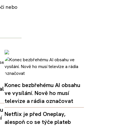
oči nebo
Konec bezbřehému AI obsahu
al
ve vysílání. Nově ho musí
televize a rádia označovat
lu
Netflix je před Oneplay,
í
alespoň co se týče plateb