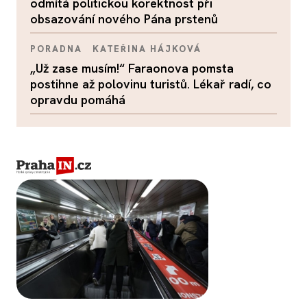
odmítá politickou korektnost při
obsazování nového Pána prstenů
PORADNA
KATEŘINA HÁJKOVÁ
„Už zase musím!“ Faraonova pomsta
postihne až polovinu turistů. Lékař radí, co
opravdu pomáhá