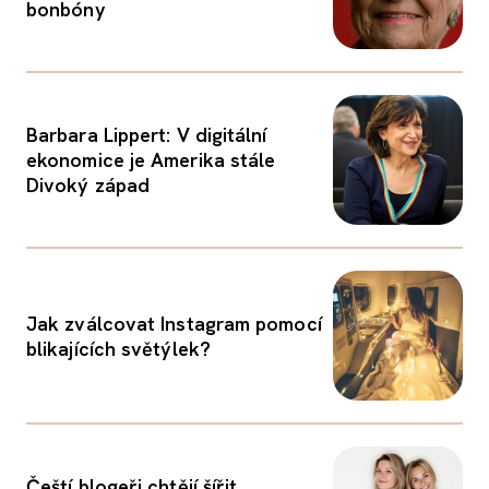
bonbóny
Barbara Lippert: V digitální
ekonomice je Amerika stále
Divoký západ
Jak zválcovat Instagram pomocí
blikajících světýlek?
Čeští blogeři chtějí šířit