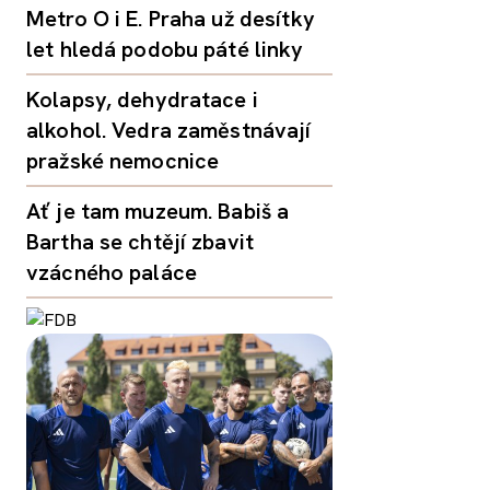
Metro O i E. Praha už desítky
let hledá podobu páté linky
Kolapsy, dehydratace i
alkohol. Vedra zaměstnávají
pražské nemocnice
Ať je tam muzeum. Babiš a
Bartha se chtějí zbavit
vzácného paláce