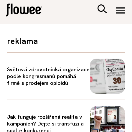
CIVILIZACE
reklama
ZDRAVÍ
PSYCHOLOGIE
Světová zdravotnická organizace
podle kongresmanů pomáhá
firmě s prodejem opioidů
RODINA A DĚTI
SEX A VZTAHY
Jak funguje rozšířená realita v
PORADNA
kampaních? Dejte si transfuzi a
spalte konkurenci