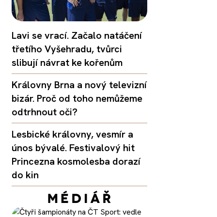
Lavi se vrací. Začalo natáčení
třetího Vyšehradu, tvůrci
slibují návrat ke kořenům
Královny Brna a nový televizní
bizár. Proč od toho nemůžeme
odtrhnout oči?
Lesbické královny, vesmír a
únos bývalé. Festivalový hit
Princezna kosmolesba dorazí
do kin