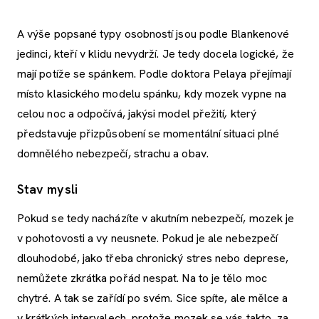
A výše popsané typy osobností jsou podle Blankenové
jedinci, kteří v klidu nevydrží. Je tedy docela logické, že
mají potíže se spánkem. Podle doktora Pelaya přejímají
místo klasického modelu spánku, kdy mozek vypne na
celou noc a odpočívá, jakýsi model přežití
,
který
představuje přizpůsobení se momentální situaci plné
domnělého nebezpečí, strachu a obav.
Stav mysli
Pokud se tedy nacházíte v akutním nebezpečí, mozek je
v pohotovosti a vy neusnete. Pokud je ale nebezpečí
dlouhodobé, jako třeba chronický stres nebo deprese,
nemůžete zkrátka pořád nespat. Na to je tělo moc
chytré. A tak se zařídí po svém. Sice spíte, ale mělce a
v krátkých intervalech, protože mozek se vás takto, za