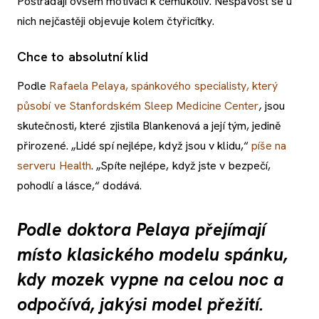
Postrádají ovšem motivaci k čemukoliv. Nespavost se u
nich nejčastěji objevuje kolem čtyřicítky.
Chce to absolutní klid
Podle
Rafaela Pelaya, spánkového specialisty, který
působí ve Stanfordském Sleep Medicine Center
,
jsou
skutečnosti, které zjistila Blankenová a její tým, jedině
přirozené. „Lidé spí nejlépe, když jsou v klidu,“
píše na
serveru Health
. „Spíte nejlépe, když jste v bezpečí,
pohodlí a lásce,“ dodává.
Podle doktora Pelaya přejímají
místo klasického modelu spánku,
kdy mozek vypne na celou noc a
odpočívá, jakýsi model přežití.