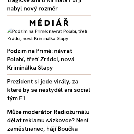
tragické smrti Nirmala Purji
nabyl nový rozměr
Podzim na Primě: návrat
Polabí, třetí Zrádci, nová
Kriminálka Slapy
Prezident si jede virály, za
které by se nestyděl ani social
tým F1
Může moderátor Radiožurnálu
dělat reklamu sázkovce? Není
zaměstnanec, hájí Boučka