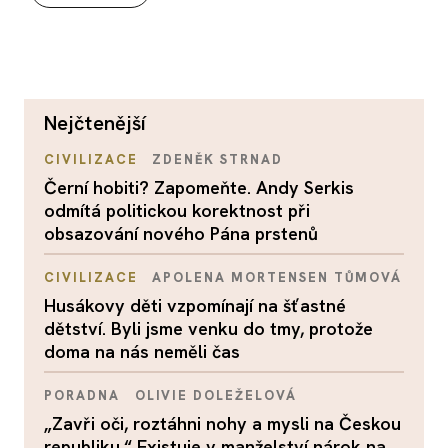
nejčtenější
CIVILIZACE
ZDENĚK STRNAD
Černí hobiti? Zapomeňte. Andy Serkis
odmítá politickou korektnost při
obsazování nového Pána prstenů
CIVILIZACE
APOLENA MORTENSEN TŮMOVÁ
Husákovy děti vzpomínají na šťastné
dětství. Byli jsme venku do tmy, protože
doma na nás neměli čas
PORADNA
OLIVIE DOLEŽELOVÁ
„Zavři oči, roztáhni nohy a mysli na Českou
republiku.“ Existuje v manželství nárok na