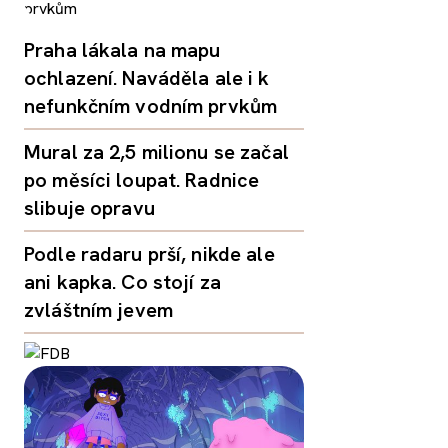
Praha lákala na mapu
ochlazení. Naváděla ale i k
nefunkčním vodním prvkům
Mural za 2,5 milionu se začal
po měsíci loupat. Radnice
slibuje opravu
Podle radaru prší, nikde ale
ani kapka. Co stojí za
zvláštním jevem