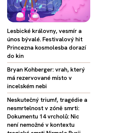
Lesbické královny, vesmír a
únos bývalé. Festivalový hit
Princezna kosmolesba dorazí
do kin
Bryan Kohberger: vrah, který
má rezervované místo v
incelském nebi
Neskutečný triumf, tragédie a
nesmrtelnost v zóně smrti:
Dokumentu 14 vrcholů: Nic
není nemožné v kontextu