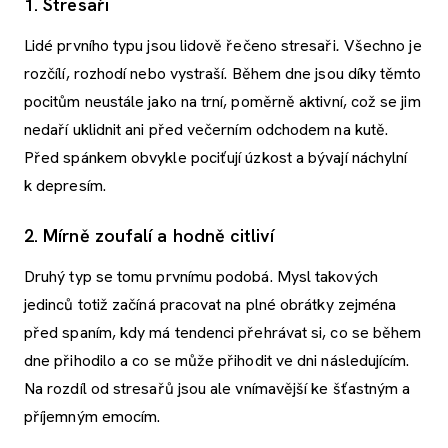
1. Stresaři
Lidé prvního typu jsou lidově řečeno stresaři
.
Všechno je
rozčílí, rozhodí nebo vystraší. Během dne jsou díky těmto
pocitům neustále jako na trní, poměrně aktivní, což se jim
nedaří uklidnit ani před večerním odchodem na kutě.
Před spánkem obvykle pociťují úzkost a bývají náchylní
k depresím.
2. Mírně zoufalí a hodně citliví
Druhý typ se tomu prvnímu podobá. Mysl takových
jedinců totiž začíná pracovat na plné obrátky zejména
před spaním, kdy má tendenci přehrávat si, co se během
dne přihodilo a co se může přihodit ve dni následujícím.
Na rozdíl od stresařů jsou ale vnímavější ke šťastným a
příjemným emocím.