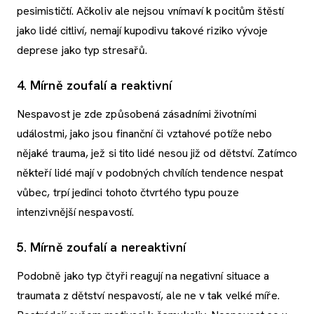
pesimističtí. Ačkoliv ale nejsou vnímaví k pocitům štěstí
jako lidé citliví, nemají kupodivu takové riziko vývoje
deprese jako typ stresařů.
4. Mírně zoufalí a reaktivní
Nespavost je zde způsobená zásadními životními
událostmi, jako jsou finanční či vztahové potíže nebo
nějaké trauma, jež si tito lidé nesou již od dětství. Zatímco
někteří lidé mají v podobných chvílích tendence nespat
vůbec, trpí jedinci tohoto čtvrtého typu pouze
intenzivnější nespavostí.
5. Mírně zoufalí a nereaktivní
Podobně jako typ čtyři reagují na negativní situace a
traumata z dětství nespavostí, ale ne v tak velké míře.