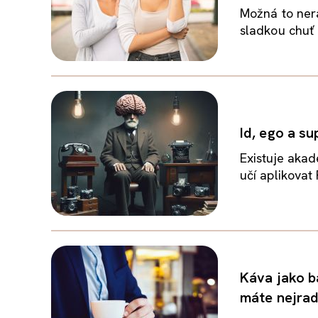
Možná to nera
sladkou chuť 
Id, ego a s
Existuje akad
učí aplikovat
Káva jako b
máte nejrad