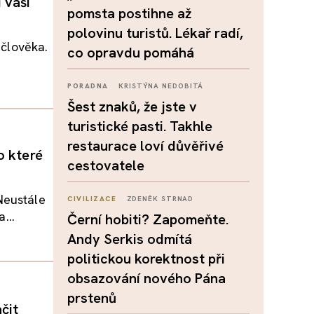
 vaši
pomsta postihne až
polovinu turistů. Lékař radí,
 člověka.
co opravdu pomáhá
PORADNA
KRISTÝNA NEDOBITÁ
Šest znaků, že jste v
turistické pasti. Takhle
restaurace loví důvěřivé
o které
cestovatele
Neustále
CIVILIZACE
ZDENĚK STRNAD
...
Černí hobiti? Zapomeňte.
Andy Serkis odmítá
politickou korektnost při
obsazování nového Pána
prstenů
čit