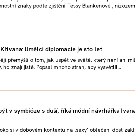
ostní znaky podle zjištění Tessy Blankenové , nizozems
Křivana: Umělci diplomacie je sto let
běji přemýšlí o tom, jak uspět ve světě, který není ani mil
 ho znají jistě. Popsal mnoho stran, aby vysvětlil...
ýt v symbióze s duší, říká módní návrhářka Ivan
ko si v dobovém kontextu na ‚sexy‘ oblečení dost zakl