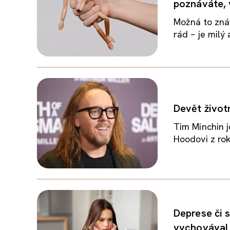
poznáváte, 
Možná to zná
rád – je milý
Devět život
Tim Minchin j
Hoodovi z rok
Deprese či 
vychovával p