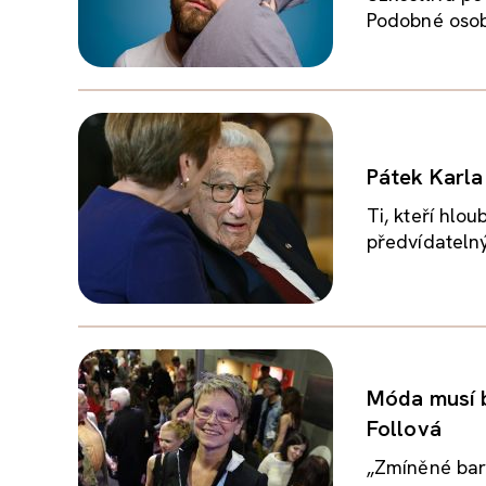
Podobné osobn
Pátek Karla 
Ti, kteří hlou
předvídatelný,
Móda musí b
Follová
„Zmíněné baro