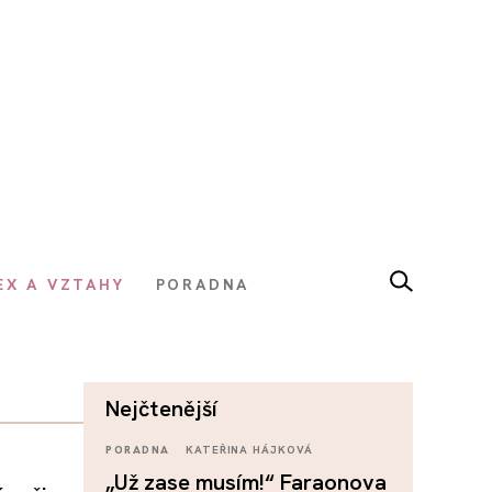
EX A VZTAHY
PORADNA
nejčtenější
PORADNA
KATEŘINA HÁJKOVÁ
„Už zase musím!“ Faraonova