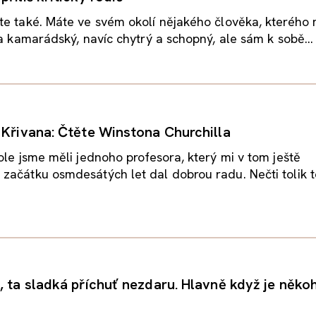
te také. Máte ve svém okolí nějakého člověka, kterého
 a kamarádský, navíc chytrý a schopný, ale sám k sobě...
 Křivana: Čtěte Winstona Churchilla
ole jsme měli jednoho profesora, který mi v tom ještě
ačátku osmdesátých let dal dobrou radu. Nečti tolik t
, ta sladká příchuť nezdaru. Hlavně když je něko