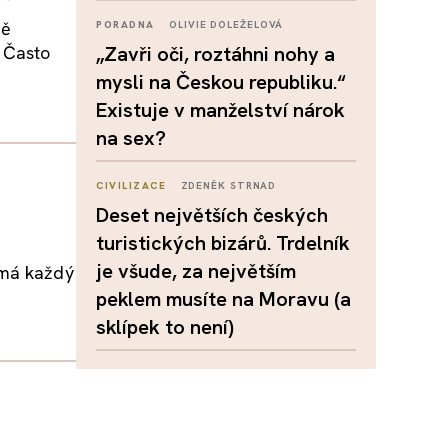
ně
PORADNA
OLIVIE DOLEŽELOVÁ
 Často
„Zavři oči, roztáhni nohy a
mysli na Českou republiku.“
Existuje v manželství nárok
na sex?
CIVILIZACE
ZDENĚK STRNAD
Deset největších českých
turistických bizárů. Trdelník
je všude, za největším
 má každý
peklem musíte na Moravu (a
sklípek to není)
h