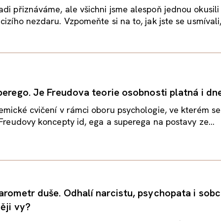
di přiznáváme, ale všichni jsme alespoň jednou okusili
cizího nezdaru. Vzpomeňte si na to, jak jste se usmívali,
uperego. Je Freudova teorie osobnosti platná i dn
emické cvičení v rámci oboru psychologie, ve kterém se
 Freudovy koncepty id, ega a superega na postavy ze...
arometr duše. Odhalí narcistu, psychopata i sob
ěji vy?