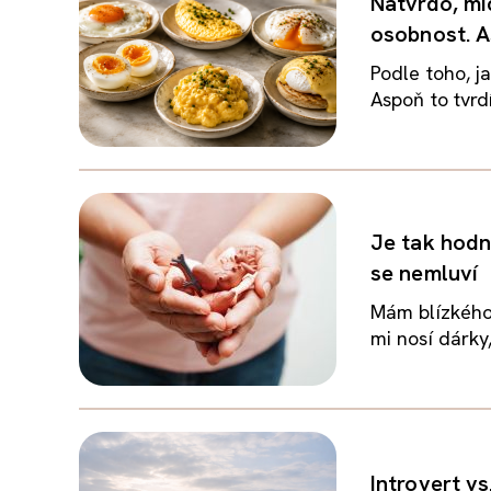
Natvrdo, mí
osobnost. A
Podle toho, j
Aspoň to tvrdí
Je tak hodn
se nemluví
Mám blízkého 
mi nosí dárky,
Introvert vs