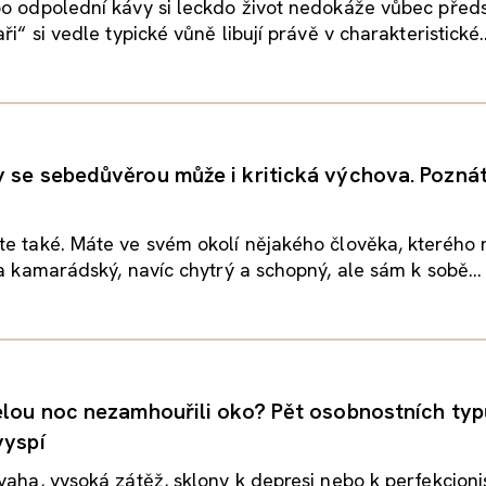
o odpolední kávy si leckdo život nedokáže vůbec předs
ři“ si vedle typické vůně libují právě v charakteristické..
 se sebedůvěrou může i kritická výchova. Poznát
te také. Máte ve svém okolí nějakého člověka, kterého
 a kamarádský, navíc chytrý a schopný, ale sám k sobě...
elou noc nezamhouřili oko? Pět osobnostních typ
vyspí
vaha, vysoká zátěž, sklony k depresi nebo k perfekcion