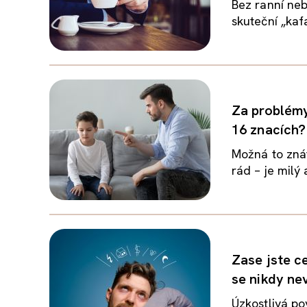
Bez ranní neb
skuteční „kafa
Za problémy
16 znacích?
Možná to zná
rád – je milý
Zase jste c
se nikdy ne
Úzkostlivá po