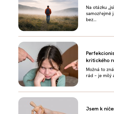
Na otázku „js
samozřejmě ja
bez...
Perfekcioni
kritického 
Možná to zná
rád – je milý
Jsem k niče