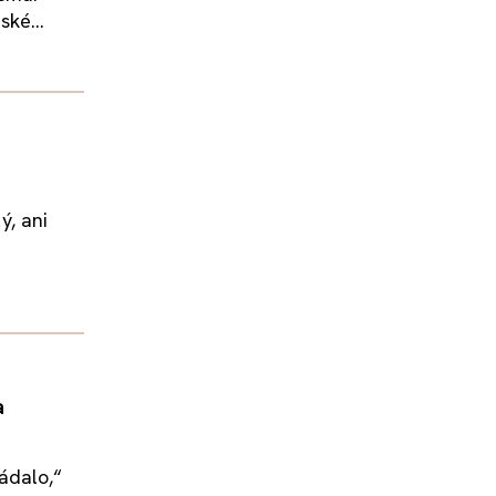
ké...
ý, ani
a
ádalo,“