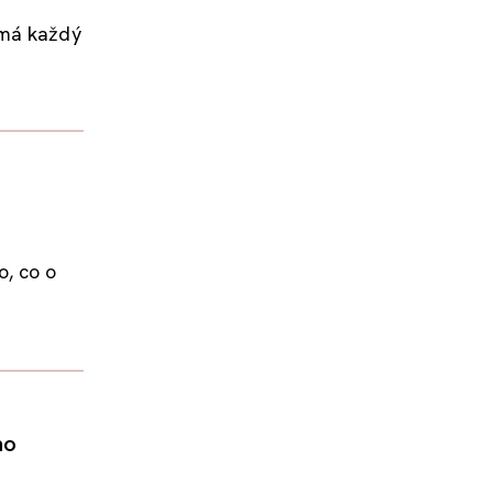
 má každý
o, co o
ho