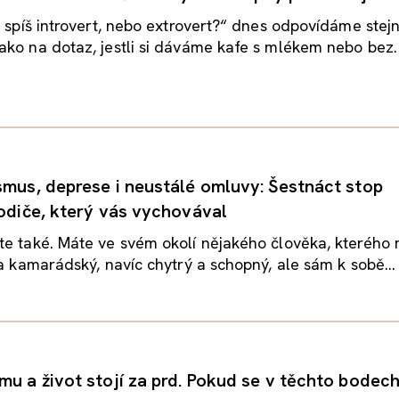
i spíš introvert, nebo extrovert?“ dnes odpovídáme stej
ko na dotaz, jestli si dáváme kafe s mlékem nebo bez.
smus, deprese i neustálé omluvy: Šestnáct stop
rodiče, který vás vychovával
te také. Máte ve svém okolí nějakého člověka, kterého
 a kamarádský, navíc chytrý a schopný, ale sám k sobě...
mu a život stojí za prd. Pokud se v těchto bodec