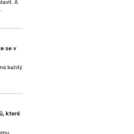
tavit. A
.
e se v
 má každý
ů, které
ismu.