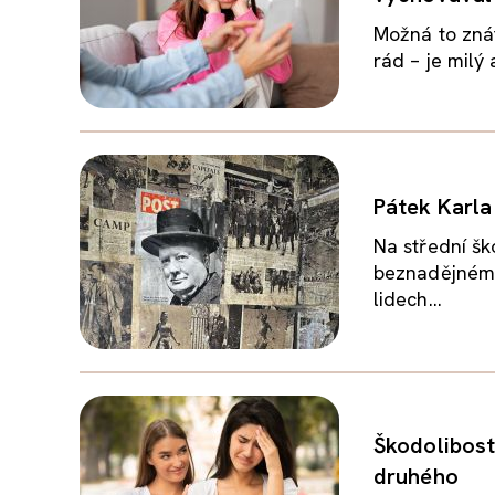
Možná to zná
rád – je milý
Pátek Karla
Na střední šk
beznadějném z
lidech...
Škodolibost
druhého