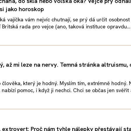
chaná, do skla nebo volská oka? Vejce prý odhalí
si jako horoskop
aká vajíčka vám nejvíc chutnají, se prý dá určit osobnost
 Britská rada pro vejce (ano, taková instituce opravdu...
ý, až mi leze na nervy. Temná stránka altruismu, 
člověka, který je hodný. Myslím tím, extrémně hodný. 
 nabízí pomoc, i když ji nechci. Chci se občas jen svěřit a
. extrovert: Proč nám tyhle nálepky přestávají sta