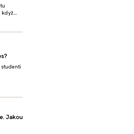
 tu
 když...
es?
 studenti
ce. Jakou