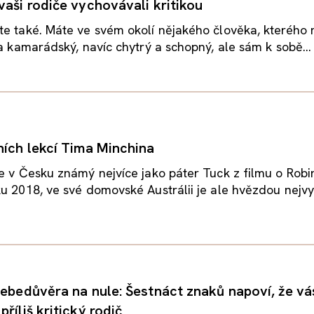
vaši rodiče vychovávali kritikou
te také. Máte ve svém okolí nějakého člověka, kterého
 a kamarádský, navíc chytrý a schopný, ale sám k sobě...
ních lekcí Tima Minchina
e v Česku známý nejvíce jako páter Tuck z filmu o Robi
u 2018, ve své domovské Austrálii je ale hvězdou nejvyš
sebedůvěra na nule: Šestnáct znaků napoví, že vá
říliš kritický rodič