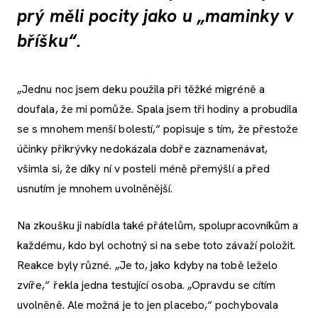
prý měli pocity jako u „maminky v
bříšku“.
„Jednu noc jsem deku použila při těžké migréně a
doufala, že mi pomůže. Spala jsem tři hodiny a probudila
se s mnohem menší bolestí,“ popisuje s tím, že přestože
účinky přikrývky nedokázala dobře zaznamenávat,
všimla si, že díky ní v posteli méně přemýšlí a před
usnutím je mnohem uvolněnější.
Na zkoušku ji nabídla také přátelům, spolupracovníkům a
každému, kdo byl ochotný si na sebe toto závaží položit.
Reakce byly různé. „Je to, jako kdyby na tobě leželo
zvíře,“ řekla jedna testující osoba. „Opravdu se cítím
uvolněně. Ale možná je to jen placebo,“ pochybovala