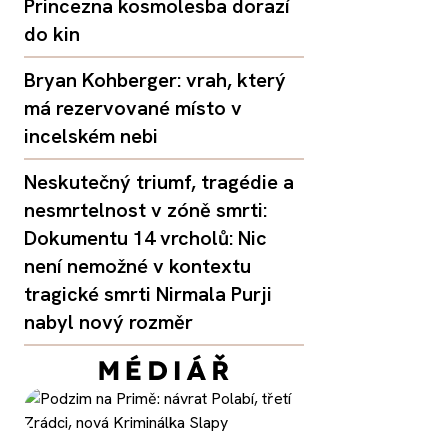
Princezna kosmolesba dorazí
do kin
Bryan Kohberger: vrah, který
má rezervované místo v
incelském nebi
Neskutečný triumf, tragédie a
nesmrtelnost v zóně smrti:
Dokumentu 14 vrcholů: Nic
není nemožné v kontextu
tragické smrti Nirmala Purji
nabyl nový rozměr