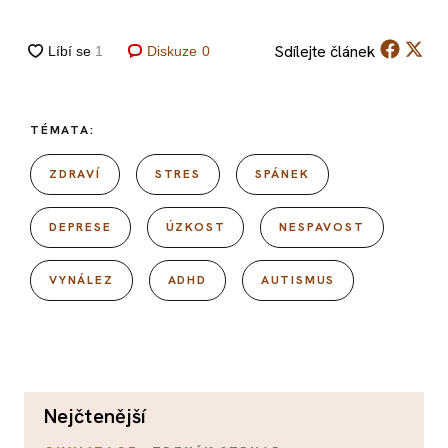
Sdílejte
článek
Diskuze
0
TÉMATA:
ZDRAVÍ
STRES
SPÁNEK
DEPRESE
ÚZKOST
NESPAVOST
VYNÁLEZ
ADHD
AUTISMUS
nejčtenější