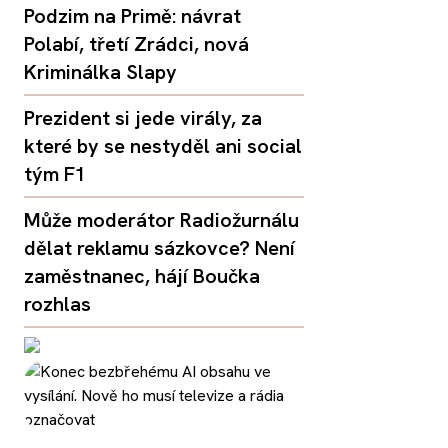
Podzim na Primě: návrat
Polabí, třetí Zrádci, nová
Kriminálka Slapy
Prezident si jede virály, za
které by se nestyděl ani social
tým F1
Může moderátor Radiožurnálu
dělat reklamu sázkovce? Není
zaměstnanec, hájí Boučka
rozhlas