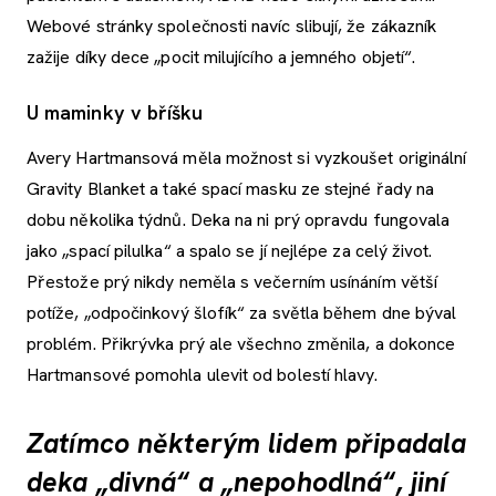
Webové stránky společnosti navíc slibují, že zákazník
zažije díky dece „pocit milujícího a jemného objetí“.
U maminky v bříšku
Avery Hartmansová měla možnost si vyzkoušet originální
Gravity Blanket a také spací masku ze stejné řady na
dobu několika týdnů. Deka na ni prý opravdu fungovala
jako „spací pilulka“ a spalo se jí nejlépe za celý život.
Přestože prý nikdy neměla s večerním usínáním větší
potíže, „odpočinkový šlofík“ za světla během dne býval
problém. Přikrývka prý ale všechno změnila, a dokonce
Hartmansové pomohla ulevit od bolestí hlavy.
Zatímco některým lidem připadala
deka „divná“ a „nepohodlná“, jiní