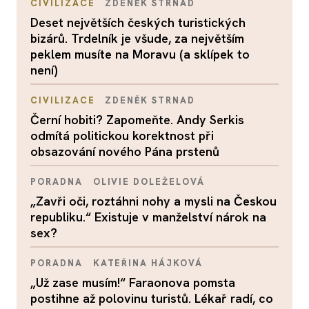
CIVILIZACE
ZDENĚK STRNAD
Deset největších českých turistických
bizárů. Trdelník je všude, za největším
peklem musíte na Moravu (a sklípek to
není)
CIVILIZACE
ZDENĚK STRNAD
Černí hobiti? Zapomeňte. Andy Serkis
odmítá politickou korektnost při
obsazování nového Pána prstenů
PORADNA
OLIVIE DOLEŽELOVÁ
„Zavři oči, roztáhni nohy a mysli na Českou
republiku.“ Existuje v manželství nárok na
sex?
PORADNA
KATEŘINA HÁJKOVÁ
„Už zase musím!“ Faraonova pomsta
postihne až polovinu turistů. Lékař radí, co