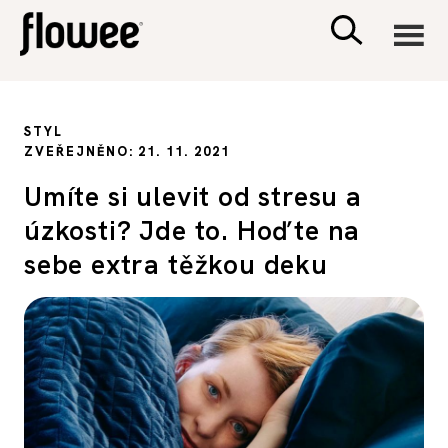
CIVILIZACE
STYL
ZVEŘEJNĚNO: 21. 11. 2021
ZDRAVÍ
Umíte si ulevit od stresu a
úzkosti? Jde to. Hoďte na
PSYCHOLOGIE
sebe extra těžkou deku
RODINA A DĚTI
SEX A VZTAHY
PORADNA