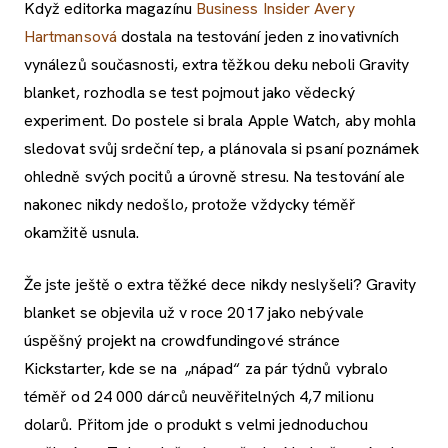
Když editorka magazínu
Business Insider
Avery
Hartmansová
dostala na testování jeden z inovativních
vynálezů současnosti, extra těžkou deku neboli Gravity
blanket, rozhodla se test pojmout jako vědecký
experiment. Do postele si brala Apple Watch, aby mohla
sledovat svůj srdeční tep, a plánovala si psaní poznámek
ohledně svých pocitů a úrovně stresu. Na testování ale
nakonec nikdy nedošlo, protože vždycky téměř
okamžitě usnula.
Že jste ještě o extra těžké dece nikdy neslyšeli? Gravity
blanket se objevila už v roce 2017 jako nebývale
úspěšný projekt na crowdfundingové stránce
Kickstarter, kde se na „nápad“ za pár týdnů vybralo
téměř od 24 000 dárců neuvěřitelných 4,7 milionu
dolarů. Přitom jde o produkt s velmi jednoduchou