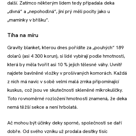
další. Zatímco některým lidem tedy připadala deka
„divná“ a „nepohodlná“, jiní prý měli pocity jako u
„maminky v bříšku“.
Tíha na míru
Gravity blanket, kterou dnes pořídíte za „pouhých“ 189
dolarů (asi 4 300 korun), si lidé vybírají podle hmotnosti,
která by měla tvořit asi 10 % jejich tělesné váhy. Uvnitř
najdete bavlněné vložky v prošívaných komorách. Každá
z nich má navíc v sobě velmi malá zrnka připomínající
kuskus, což jsou ve skutečnosti skleněné mikrokuličky.
Toto rovnoměrné rozložení hmotnosti znamená, že deka
nemá těžší sekce a není hrbolatá.
Ač mohou být účinky deky sporné, společnosti se daří
dobře. Od svého vzniku už prodala desítky tisíc