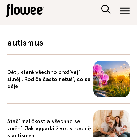
CIVILIZACE
autismus
ZDRAVÍ
PSYCHOLOGIE
Děti, které všechno prožívají
silněji. Rodiče často netuší, co se
děje
RODINA A DĚTI
SEX A VZTAHY
Stačí maličkost a všechno se
PORADNA
změní. Jak vypadá život v rodině
s autismem