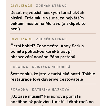
CIVILIZACE
ZDENĚK STRNAD
Deset největších českých turistických
bizárů. Trdelník je všude, za největším
peklem musíte na Moravu (a sklípek to
není)
CIVILIZACE
ZDENĚK STRNAD
Černí hobiti? Zapomeňte. Andy Serkis
odmítá politickou korektnost při
obsazování nového Pána prstenů
PORADNA
KRISTÝNA NEDOBITÁ
Šest znaků, že jste v turistické pasti. Takhle
restaurace loví důvěřivé cestovatele
PORADNA
KATEŘINA HÁJKOVÁ
„Už zase musím!“ Faraonova pomsta
postihne až polovinu turistů. Lékař radí, co