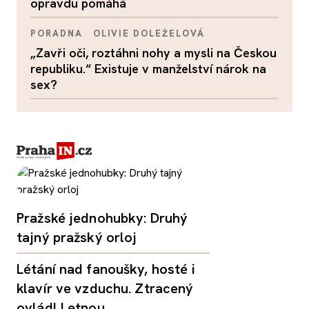
opravdu pomáhá
PORADNA
OLIVIE DOLEŽELOVÁ
„Zavři oči, roztáhni nohy a mysli na Českou
republiku.“ Existuje v manželství nárok na
sex?
Pražské jednohubky: Druhý
tajný pražský orloj
Létání nad fanoušky, hosté i
klavír ve vzduchu. Ztracený
ovládl Letnou