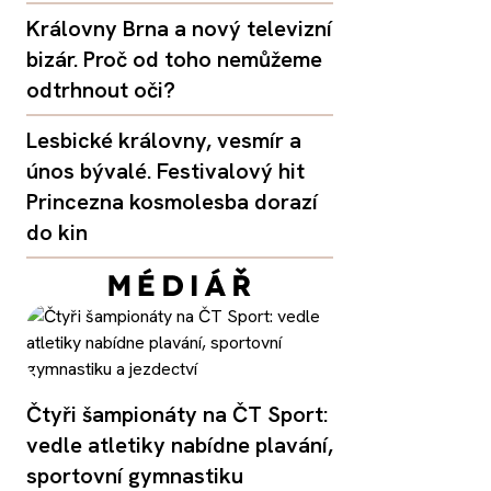
Královny Brna a nový televizní
bizár. Proč od toho nemůžeme
odtrhnout oči?
Lesbické královny, vesmír a
únos bývalé. Festivalový hit
Princezna kosmolesba dorazí
do kin
Čtyři šampionáty na ČT Sport:
vedle atletiky nabídne plavání,
sportovní gymnastiku