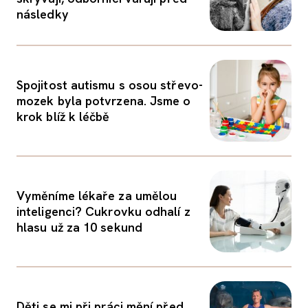
následky
Spojitost autismu s osou střevo-
mozek byla potvrzena. Jsme o
krok blíž k léčbě
Vyměníme lékaře za umělou
inteligenci? Cukrovku odhalí z
hlasu už za 10 sekund
Děti se mi při práci mění před