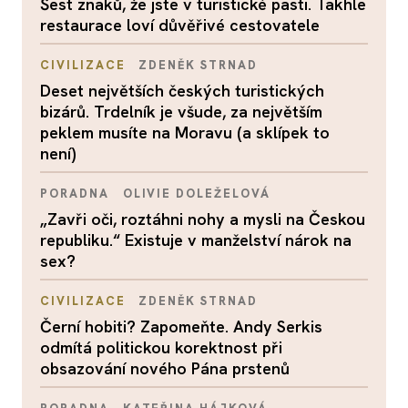
Šest znaků, že jste v turistické pasti. Takhle
restaurace loví důvěřivé cestovatele
CIVILIZACE
ZDENĚK STRNAD
Deset největších českých turistických
bizárů. Trdelník je všude, za největším
peklem musíte na Moravu (a sklípek to
není)
PORADNA
OLIVIE DOLEŽELOVÁ
„Zavři oči, roztáhni nohy a mysli na Českou
republiku.“ Existuje v manželství nárok na
sex?
CIVILIZACE
ZDENĚK STRNAD
Černí hobiti? Zapomeňte. Andy Serkis
odmítá politickou korektnost při
obsazování nového Pána prstenů