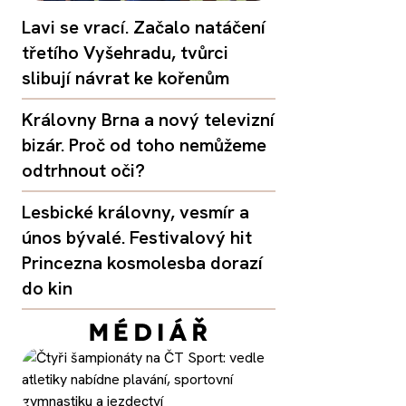
Lavi se vrací. Začalo natáčení
třetího Vyšehradu, tvůrci
slibují návrat ke kořenům
Královny Brna a nový televizní
bizár. Proč od toho nemůžeme
odtrhnout oči?
Lesbické královny, vesmír a
únos bývalé. Festivalový hit
Princezna kosmolesba dorazí
do kin