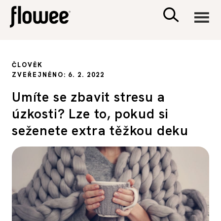
CIVILIZACE
ČLOVĚK
ZVEŘEJNĚNO: 6. 2. 2022
ZDRAVÍ
Umíte se zbavit stresu a
úzkosti? Lze to, pokud si
PSYCHOLOGIE
seženete extra těžkou deku
RODINA A DĚTI
SEX A VZTAHY
PORADNA