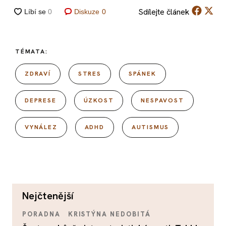
Sdílejte
článek
Diskuze
0
TÉMATA:
ZDRAVÍ
STRES
SPÁNEK
DEPRESE
ÚZKOST
NESPAVOST
VYNÁLEZ
ADHD
AUTISMUS
nejčtenější
PORADNA
KRISTÝNA NEDOBITÁ