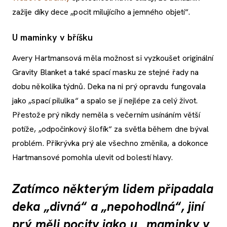
zažije díky dece „pocit milujícího a jemného objetí“.
U maminky v bříšku
Avery Hartmansová měla možnost si vyzkoušet originální
Gravity Blanket a také spací masku ze stejné řady na
dobu několika týdnů. Deka na ni prý opravdu fungovala
jako „spací pilulka“ a spalo se jí nejlépe za celý život.
Přestože prý nikdy neměla s večerním usínáním větší
potíže, „odpočinkový šlofík“ za světla během dne býval
problém. Přikrývka prý ale všechno změnila, a dokonce
Hartmansové pomohla ulevit od bolestí hlavy.
Zatímco některým lidem připadala
deka „divná“ a „nepohodlná“, jiní
prý měli pocity jako u „maminky v