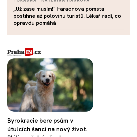
PORADNA
KATEŘINA HÁJKOVÁ
„Už zase musím!“ Faraonova pomsta
postihne až polovinu turistů. Lékař radí, co
opravdu pomáhá
Byrokracie bere psům v
útulcích šanci na nový život.