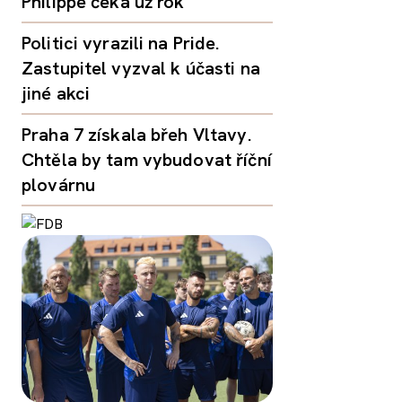
Philippe čeká už rok
Politici vyrazili na Pride.
Zastupitel vyzval k účasti na
jiné akci
Praha 7 získala břeh Vltavy.
Chtěla by tam vybudovat říční
plovárnu