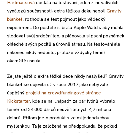
Hartmansová
dostala na testování jeden z inovativních
vynálezů současnosti, extra těžkou deku neboli
Gravity
blanket
, rozhodla se test pojmout jako vědecký
experiment. Do postele si brala Apple Watch, aby mohla
sledovat svůj srdeční tep, a plánovala si psaní poznámek
ohledně svých pocitů a úrovně stresu. Na testování ale
nakonec nikdy nedošlo, protože vždycky téměř
okamžitě usnula.
Že jste ještě o extra těžké dece nikdy neslyšeli? Gravity
blanket se objevila už v roce 2017 jako nebývale
úspěšný
projekt na crowdfundingové stránce
Kickstarter
, kde se na „nápad“ za pár týdnů vybralo
téměř od 24 000 dárců neuvěřitelných 4,7 milionu
dolarů. Přitom jde o produkt s velmi jednoduchou
myšlenkou. Ta je založená na předpokladu, že pokud