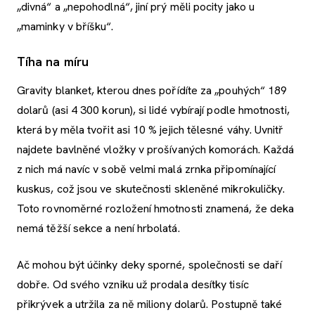
„divná“ a „nepohodlná“, jiní prý měli pocity jako u
„maminky v bříšku“.
Tíha na míru
Gravity blanket, kterou dnes pořídíte za „pouhých“ 189
dolarů (asi 4 300 korun), si lidé vybírají podle hmotnosti,
která by měla tvořit asi 10 % jejich tělesné váhy. Uvnitř
najdete bavlněné vložky v prošívaných komorách. Každá
z nich má navíc v sobě velmi malá zrnka připomínající
kuskus, což jsou ve skutečnosti skleněné mikrokuličky.
Toto rovnoměrné rozložení hmotnosti znamená, že deka
nemá těžší sekce a není hrbolatá.
Ač mohou být účinky deky sporné, společnosti se daří
dobře. Od svého vzniku už prodala desítky tisíc
přikrývek a utržila za ně miliony dolarů. Postupně také