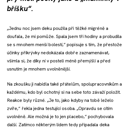
bříšku“.
„Jednu noc jsem deku použila při těžké migréně a
doufala, že mi pomůže. Spala jsem tři hodiny a probudila
se s mnohem menší bolestí,“ popisuje s tím, že přestože
účinky přikrývky nedokázala dobře zaznamenávat,
všimla si, že díky ní v posteli méně přemýšlí a před
usnutím je mnohem uvolněnější.
Na zkoušku ji nabídla také přátelům, spolupracovníkům a
každému, kdo byl ochotný si na sebe toto závaží položit.
Reakce byly různé. „Je to, jako kdyby na tobě leželo
zvíře,“ řekla jedna testující osoba. „Opravdu se cítím
uvolněně. Ale možná je to jen placebo,“ pochybovala
další. Zatímco některým lidem tedy připadala deka