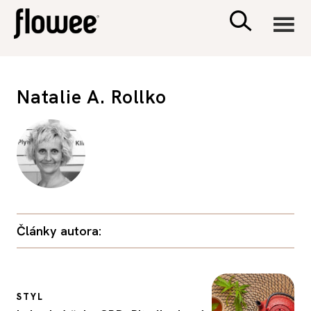
CIVILIZACE
Natalie A. Rollko
ZDRAVÍ
PSYCHOLOGIE
RODINA A DĚTI
Články autora:
SEX A VZTAHY
PORADNA
STYL