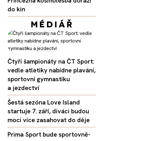
Princezna kosmolesba dorazí
do kin
Čtyři šampionáty na ČT Sport:
vedle atletiky nabídne plavání,
sportovní gymnastiku
a jezdectví
Šestá sezóna Love Island
startuje 7. září, diváci budou
moci více zasahovat do děje
Prima Sport bude sportovně-