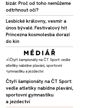
bizár. Proč od toho nemůžeme
odtrhnout oči?
Lesbické královny, vesmír a
únos bývalé. Festivalový hit
Princezna kosmolesba dorazí
do kin
Čtyři šampionáty na ČT Sport:
vedle atletiky nabídne plavání,
sportovní gymnastiku
a jezdectví