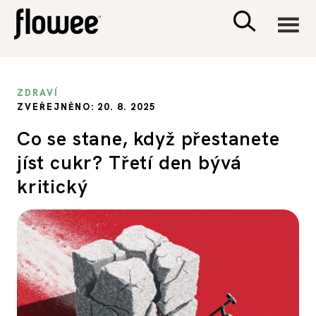
CIVILIZACE
ZDRAVÍ
ZVEŘEJNĚNO: 20. 8. 2025
ZDRAVÍ
Co se stane, když přestanete
jíst cukr? Třetí den bývá
PSYCHOLOGIE
kritický
RODINA A DĚTI
SEX A VZTAHY
PORADNA