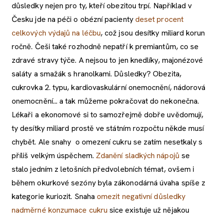
důsledky nejen pro ty, kteří obezitou trpí. Například v
Česku jde na péči o obézní pacienty
deset procent
celkových výdajů na léčbu
, což jsou desítky miliard korun
ročně. Češi také rozhodně nepatří k premiantům, co se
zdravé stravy týče. A nejsou to jen knedlíky, majonézové
saláty a smažák s hranolkami. Důsledky? Obezita,
cukrovka 2. typu, kardiovaskulární onemocnění, nádorová
onemocnění... a tak můžeme pokračovat do nekonečna.
Lékaři a ekonomové si to samozřejmě dobře uvědomují,
ty desítky miliard prostě ve státním rozpočtu někde musí
chybět. Ale snahy o omezení cukru se zatím nesetkaly s
příliš velkým úspěchem.
Zdanění sladkých nápojů
se
stalo jedním z letošních předvolebních témat, ovšem i
během okurkové sezóny byla zákonodárná úvaha spíše z
kategorie kuriozit. Snaha
omezit negativní důsledky
nadměrné konzumace cukru
sice existuje už nějakou