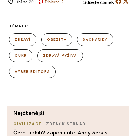
Sdílejte
článek
Diskuze
2
TÉMATA:
ZDRAVÍ
OBEZITA
SACHARIDY
CUKR
ZDRAVÁ VÝŽIVA
VÝBĚR EDITORA
nejčtenější
CIVILIZACE
ZDENĚK STRNAD
Černí hobiti? Zapomeňte. Andy Serkis