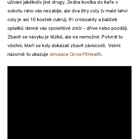
užívání jakékoliv jiné drogy. Jedna kostka do kafe v
sobotu ráno vás nezabije, ale dva litry coly (v malé lahvi
coly je asi 10 kostek cukru), tři croissanty a balíček
oplatků denně vás spolehlivě zničí – dříve nebo později.
Zbavit se návyku je těžké, ale ne nemožné. Potvrdí to
všichni, kteří se kdy dokázali zbavit závislosti. Velmi
názorně to ukazuje
simulace GrowFitHealth
.