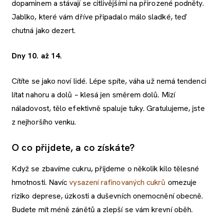
dopaminem a stávají se citlivějšími na přirozené podněty.
Jablko, které vám dříve připadalo málo sladké, teď
chutná jako dezert.
Dny 10. až 14.
Cítíte se jako noví lidé. Lépe spíte, váha už nemá tendenci
lítat nahoru a dolů – klesá jen směrem dolů. Mizí
náladovost, tělo efektivně spaluje tuky. Gratulujeme, jste
z nejhoršího venku.
O co přijdete, a co získáte?
Když se zbavíme cukru, přijdeme o několik kilo tělesné
hmotnosti. Navíc
vysazení rafinovaných cukrů
omezuje
riziko deprese, úzkosti a duševních onemocnění obecně.
Budete mít méně zánětů a zlepší se vám krevní oběh.