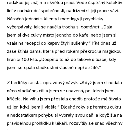
redakce jej zná) má skvělou práci. Vede úspěšný kolektiv
lidí v nadnárodní společnosti, nadřízení si její práce váží.
Náročná jednání s klienty i meetingy ji psychicky
vyčerpávaly, tak se naučila trochu si
pomáhat
. „Dala
jsem si dva cukry místo jednoho do kafe, nebo jsem si
vzala na recepci do kapsy čtyři sušenky,“ říká dnes už
zase štíhlá dáma, která před rokem překročila magickou
hranici 100 kilo. „Dospělo to až do takové situace, kdy
jsem se cpala sladkostmi vlastně nepřetržitě.“
Z berličky se stal opravdový návyk. „Když jsem si nedala
něco sladkého, cítila jsem se unavená, po lidech jsem
křičela. Na váhu jsem přestala chodit, protože mě štvalo
už jen když jsem ji viděla.“ Dlouhé roky s přemírou cukru
a nedostatkem pohybu si vybraly svou daň, a když šla na
pravidelnou prohlídku k lékaři, rozsvítily se snad všechny