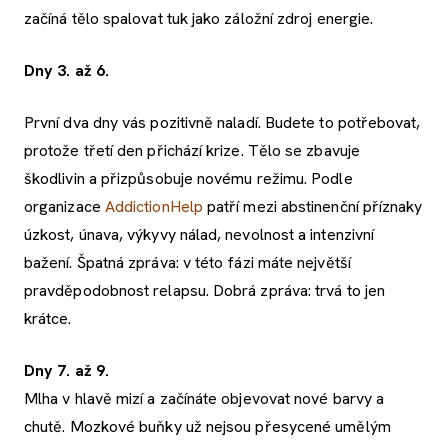
začíná tělo spalovat tuk jako záložní zdroj energie.
Dny 3. až 6.
První dva dny vás pozitivně naladí. Budete to potřebovat,
protože třetí den přichází krize. Tělo se zbavuje
škodlivin a přizpůsobuje novému režimu. Podle
organizace
AddictionHelp
patří mezi abstinenční příznaky
úzkost, únava, výkyvy nálad, nevolnost a intenzivní
bažení. Špatná zpráva: v této fázi máte největší
pravděpodobnost relapsu. Dobrá zpráva: trvá to jen
krátce.
Dny 7. až 9.
Mlha v hlavě mizí a začínáte objevovat nové barvy a
chutě. Mozkové buňky už nejsou přesycené umělým