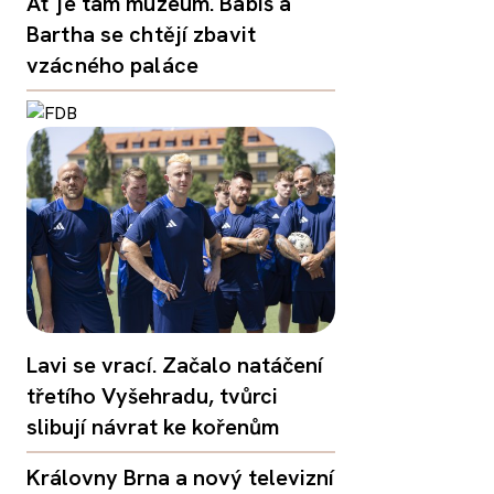
Ať je tam muzeum. Babiš a
Bartha se chtějí zbavit
vzácného paláce
Lavi se vrací. Začalo natáčení
třetího Vyšehradu, tvůrci
slibují návrat ke kořenům
Královny Brna a nový televizní