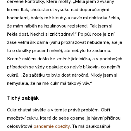
červené kontrolky, které mohly. „Měla jsem zvýšený
krevní tlak, cholesterol vysoko nad doporučenými
hodnotami, bolely mě klouby, a navíc mi doktorka řekla,
že mám náběh na inzulínovou rezistenci. Tak jsem si
řekla dost. Nechci si zničit zdraví.“ Po půl roce je z ní
zase velmi šik dáma (váhu prozrazovat nebudeme, ale je
to o desítky procent méně), ale nebylo to zadarmo.
Kromě cvičení došlo ke změně jídelníčku, a v podobných
případech se vždy opakuje: co nejvíc bílkovin, co nejmíň
cukrů. „Ze začátku to bylo dost náročné. Nikdy jsem si
nemyslela, že na mě cukr má takový vliv.“
Tichý zabiják
Cukr chutná skvěle a v tom je právě problém. Obří
množství cukru, které do sebe cpeme, je hlavní příčinou
celosvětové
pandemie obezity
. Ta má dalekosáhlé