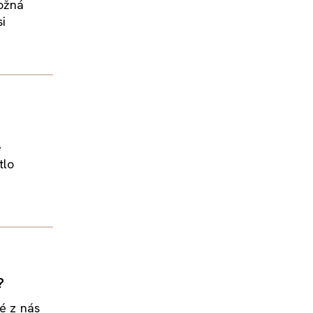
ožná
si
ě
tlo
?
hé z nás