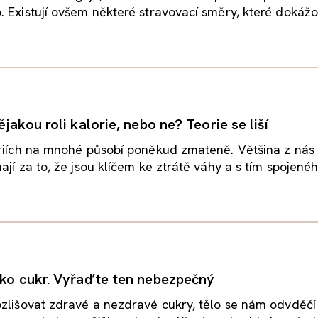
 Existují ovšem některé stravovací směry, které dokážou
ějakou roli kalorie, nebo ne? Teorie se liší
oriích na mnohé působí poněkud zmateně. Většina z nás
jí za to, že jsou klíčem ke ztrátě váhy a s tím spojeného
ako cukr. Vyřaďte ten nebezpečný
zlišovat zdravé a nezdravé cukry, tělo se nám odvděčí