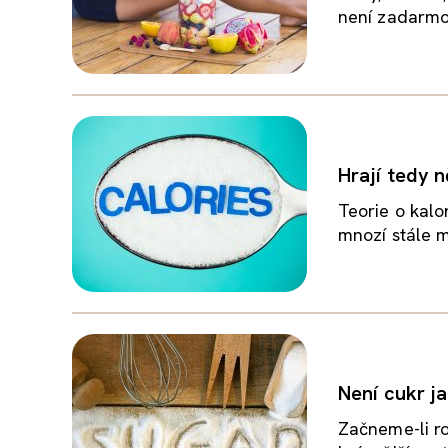
není zadarmo.
Hrají tedy n
Teorie o kal
mnozí stále ma
Není cukr j
Začneme-li ro