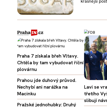
krásnější pos
Praha 7 získala břeh Vltavy.
Chtěla by tam vybudovat říční
plovárnu
Prahou jde duhový průvod.
Nechybí ani narážka na
Lavi se vr
Macinku
třetího Vy
slibují ná
Pražské jednohubky: Druhý