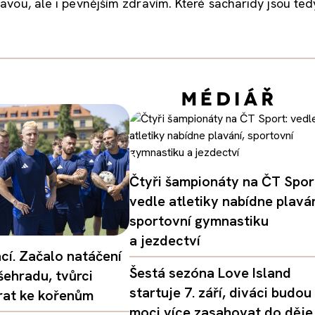
tavou, ale i pevnějším zdravím. Které sacharidy jsou tedy
Čtyři šampionáty na ČT Spor
vedle atletiky nabídne plaván
sportovní gymnastiku
a jezdectví
ací. Začalo natáčení
Šestá sezóna Love Island
šehradu, tvůrci
startuje 7. září, diváci budou
vrat ke kořenům
moci více zasahovat do děje