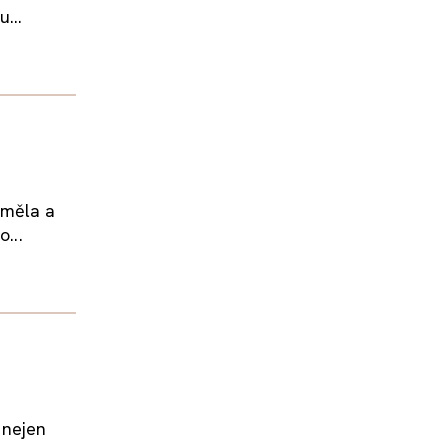
...
 měla a
...
 nejen