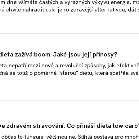
em dne všímáte častých a výrazných výkyvů energie, m
á chvíle nahradit cukr jeho zdravější alternativou, dát 
dieta zažívá boom. Jaké jsou její přínosy?
eta nepatří mezi nové a revoluční způsoby, jak efektivn
ná se totiž o poměrně "starou" dietu, která spatřila svě
 ve zdravém stravování: Co přináší dieta low carb
í, občas to funguje, většinou ne. Štíhlá postava pro mno