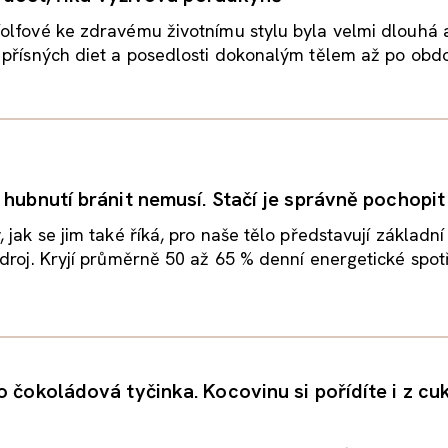
olfové ke zdravému životnímu stylu byla velmi dlouhá 
přísných diet a posedlosti dokonalým tělem až po obdob
 hubnutí bránit nemusí. Stačí je správně pochopit
 jak se jim také říká, pro naše tělo představují základní
droj. Kryjí průměrně 50 až 65 % denní energetické spotř
o čokoládová tyčinka. Kocovinu si pořídíte i z cu