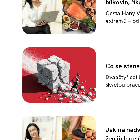
bílkovin, ř
Cesta Hany V
extrémů – od 
Co se stane,
Dvaačtyřiceti
skvělou práci
Jak na nadv
žen jich nej