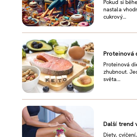
Pokud si běh
nastala vhodn
cukrový...
Proteinová 
Proteinová di
zhubnout. Jed
světa...
Další trend
Diety, cvičen