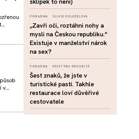
sklípek to není)
pozřenou
PORADNA
OLIVIE DOLEŽELOVÁ
...
„Zavři oči, roztáhni nohy a
mysli na Českou republiku.“
Existuje v manželství nárok
na sex?
PORADNA
KRISTÝNA NEDOBITÁ
Šest znaků, že jste v
 způsob
turistické pasti. Takhle
v...
restaurace loví důvěřivé
cestovatele