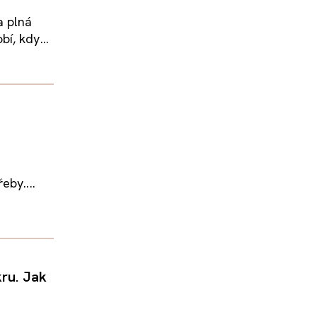
a plná
í, kdy...
eby....
kru. Jak