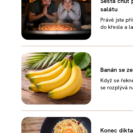
Šestá chuť 
salátu
Právě jste př
do křesla a la
Banán se ze
Když se řekne
se rozplývá n
Konec dikta