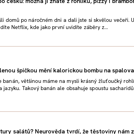
po česku: možná ji znáte z rohlíku, pizzy i bramb
išli domů po náročném dni a dali jste si skvělou večeři.
díte Netflix, kde jako první uvidíte záběry z...
lenou špičkou mění kalorickou bombu na spalova
 banán, většinou máme na mysli krásný žluťoučký rohlí
a jazyku. Takový banán ale obsahuje spoustu sacharidů 
tury salátů? Neurověda tvrdí, že těstoviny nám z