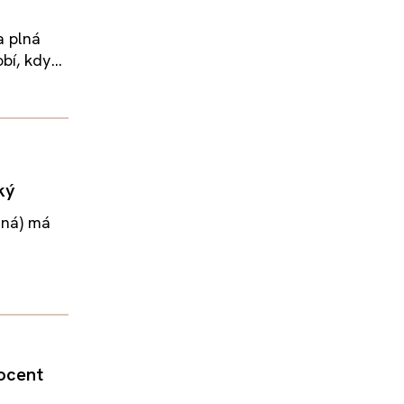
a plná
í, kdy...
ký
 zná) má
rocent