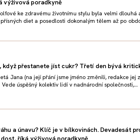
íká výživová poradkyně
olfové ke zdravému životnímu stylu byla velmi dlouhá 
přísných diet a posedlosti dokonalým tělem až po obdob
 když přestanete jíst cukr? Třetí den bývá kritic
letá Jana (na její přání jsme jméno změnili, redakce jej
. Vede úspěšný kolektiv lidí v nadnárodní společnosti,...
áhu a únavu? Klíč je v bílkovinách. Devadesát p
í dost, říká výživová poradkyně