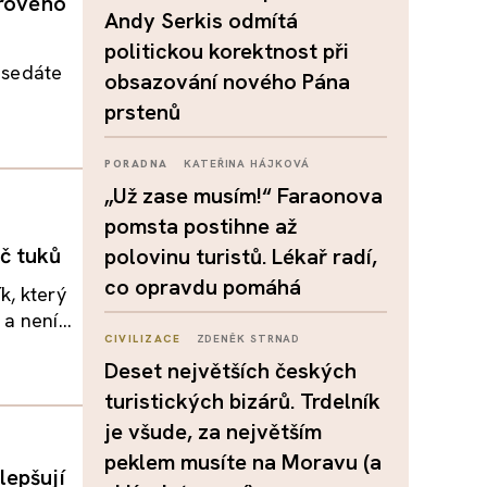
orového
Andy Serkis odmítá
politickou korektnost při
 Usedáte
obsazování nového Pána
prstenů
PORADNA
KATEŘINA HÁJKOVÁ
„Už zase musím!“ Faraonova
pomsta postihne až
č tuků
polovinu turistů. Lékař radí,
co opravdu pomáhá
k, který
a není...
CIVILIZACE
ZDENĚK STRNAD
Deset největších českých
turistických bizárů. Trdelník
je všude, za největším
peklem musíte na Moravu (a
lepšují