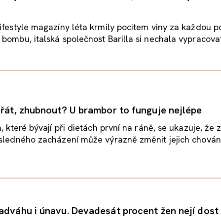
ifestyle magazíny léta krmily pocitem viny za každou 
bombu, italská společnost Barilla si nechala vypracovat
hřát, zhubnout? U brambor to funguje nejlépe
h, které bývají při dietách první na ráně, se ukazuje, že
sledného zacházení může výrazně změnit jejich chování 
adváhu i únavu. Devadesát procent žen nejí dost