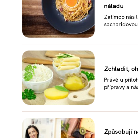
náladu
Zatímco nás l
sacharidovou 
Zchladit, o
Právě u přílo
přípravy a ná
Způsobují n