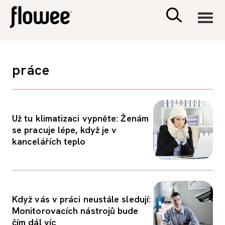
CIVILIZACE
práce
ZDRAVÍ
PSYCHOLOGIE
Už tu klimatizaci vypněte: Ženám
se pracuje lépe, když je v
kancelářích teplo
RODINA A DĚTI
SEX A VZTAHY
Když vás v práci neustále sledují:
PORADNA
Monitorovacích nástrojů bude
čím dál víc