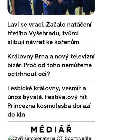
Lavi se vrací. Začalo natáčení
třetího Vyšehradu, tvůrci
slibují návrat ke kořenům
Královny Brna a nový televizní
bizár. Proč od toho nemůžeme
odtrhnout oči?
Lesbické královny, vesmír a
únos bývalé. Festivalový hit
Princezna kosmolesba dorazí
do kin