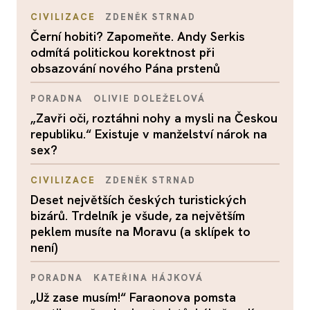
CIVILIZACE
ZDENĚK STRNAD
Černí hobiti? Zapomeňte. Andy Serkis
odmítá politickou korektnost při
obsazování nového Pána prstenů
PORADNA
OLIVIE DOLEŽELOVÁ
„Zavři oči, roztáhni nohy a mysli na Českou
republiku.“ Existuje v manželství nárok na
sex?
CIVILIZACE
ZDENĚK STRNAD
Deset největších českých turistických
bizárů. Trdelník je všude, za největším
peklem musíte na Moravu (a sklípek to
není)
PORADNA
KATEŘINA HÁJKOVÁ
„Už zase musím!“ Faraonova pomsta