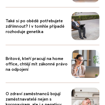
Také si po obědě potřebujete
zdřímnout? I v tomhle případě
rozhoduje genetika
Britové, kteří pracují na home
office, chtějí mít zákonné právo
na odpojení
O zdraví zaměstnanců bojují
zaměstnavatelé nejen s
koronavirem, ale i s negativy