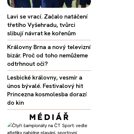
Lavi se vrací. Začalo natáčení
třetího Vyšehradu, tvůrci
slibují návrat ke kořenům
Královny Brna a nový televizní
bizár. Proč od toho nemůžeme
odtrhnout oči?
Lesbické královny, vesmír a
únos bývalé. Festivalový hit
Princezna kosmolesba dorazí
do kin