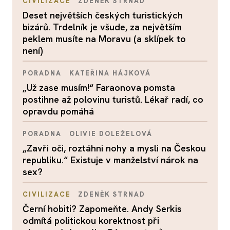
CIVILIZACE
ZDENĚK STRNAD
Deset největších českých turistických
bizárů. Trdelník je všude, za největším
peklem musíte na Moravu (a sklípek to
není)
PORADNA
KATEŘINA HÁJKOVÁ
„Už zase musím!“ Faraonova pomsta
postihne až polovinu turistů. Lékař radí, co
opravdu pomáhá
PORADNA
OLIVIE DOLEŽELOVÁ
„Zavři oči, roztáhni nohy a mysli na Českou
republiku.“ Existuje v manželství nárok na
sex?
CIVILIZACE
ZDENĚK STRNAD
Černí hobiti? Zapomeňte. Andy Serkis
odmítá politickou korektnost při