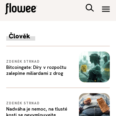
CIVILIZACE
Člověk
ZDRAVÍ
PSYCHOLOGIE
ZDENĚK STRNAD
Bitcoingate: Díry v rozpočtu
zalepíme miliardami z drog
RODINA A DĚTI
SEX A VZTAHY
ZDENĚK STRNAD
PORADNA
Nadváha je nemoc, na tlusté
kosti se nevymlouvejte