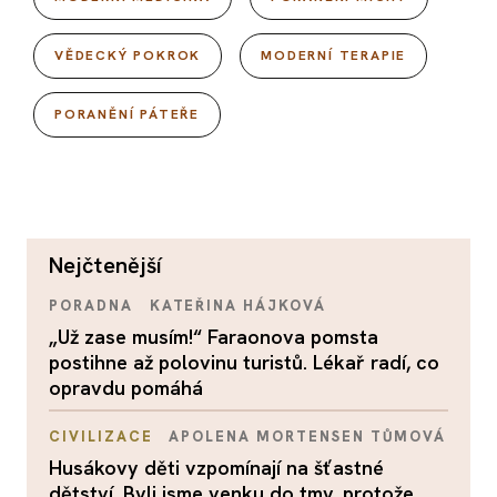
VĚDECKÝ POKROK
MODERNÍ TERAPIE
PORANĚNÍ PÁTEŘE
nejčtenější
PORADNA
KATEŘINA HÁJKOVÁ
„Už zase musím!“ Faraonova pomsta
postihne až polovinu turistů. Lékař radí, co
opravdu pomáhá
CIVILIZACE
APOLENA MORTENSEN TŮMOVÁ
Husákovy děti vzpomínají na šťastné
dětství. Byli jsme venku do tmy, protože