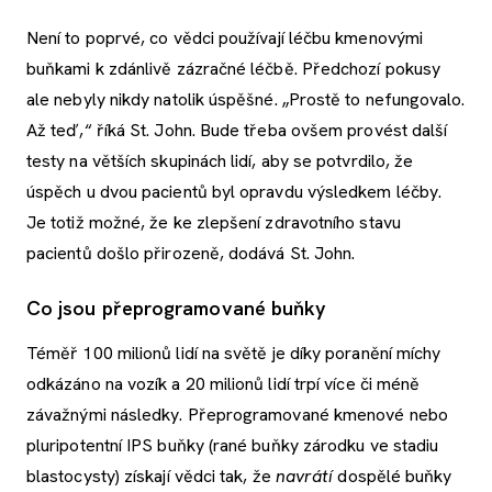
Není to poprvé, co vědci používají léčbu kmenovými
buňkami k zdánlivě zázračné léčbě. Předchozí pokusy
ale nebyly nikdy natolik úspěšné. „Prostě to nefungovalo.
Až teď,“ říká St. John. Bude třeba ovšem provést další
testy na větších skupinách lidí, aby se potvrdilo, že
úspěch u dvou pacientů byl opravdu výsledkem léčby.
Je totiž možné, že ke zlepšení zdravotního stavu
pacientů došlo přirozeně, dodává St. John.
Co jsou přeprogramované buňky
Téměř 100 milionů lidí na světě je díky poranění míchy
odkázáno na vozík a 20 milionů lidí trpí více či méně
závažnými následky. Přeprogramované kmenové nebo
pluripotentní IPS buňky (rané buňky zárodku ve stadiu
blastocysty) získají vědci tak, že
navrátí
dospělé buňky