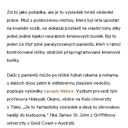
Zní to jako pohádka, ale je to výsledek tvrdé vědecké
práce. Muž s poškozenou míchou, který byl léta upoután
na invalidní vozík, se dokázal postavit na vlastní nohy díky
jedné jediné injekci neurálních kmenových buněk. Byl to
jeden ze čtyř plně paralyzovaných pacientů, kteří v rámci
kontrolované léčby obdrželi přeprogramované kmenové
buňky.
Další z pacientů může po léčbě hýbat rukama a nohama,
u dalších dvou zatím k viditelnému zlepšení nedošlo,
popisuje výsledky
časopis Nature
. Výzkum provedl tým
profesora Hideyuki Okano, vědce na Keio Univerzity
v Tokiu. „Je to fantastický výsledek a dává to obrovskou
naději do budoucna,“ říká James St. John z Griffithovy
univerzity v Gold Coast v Austrálii.