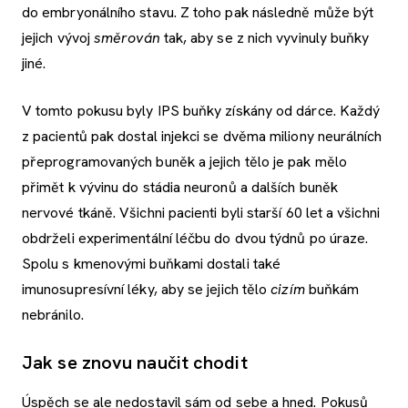
do embryonálního stavu. Z toho pak následně může být
jejich vývoj
směrován
tak, aby se z nich vyvinuly buňky
jiné.
V tomto pokusu byly IPS buňky získány od dárce. Každý
z pacientů pak dostal injekci se dvěma miliony neurálních
přeprogramovaných buněk a jejich tělo je pak mělo
přimět k vývinu do stádia neuronů a dalších buněk
nervové tkáně. Všichni pacienti byli starší 60 let a všichni
obdrželi experimentální léčbu do dvou týdnů po úraze.
Spolu s kmenovými buňkami dostali také
imunosupresívní léky, aby se jejich tělo
cizím
buňkám
nebránilo.
Jak se znovu naučit chodit
Úspěch se ale nedostavil sám od sebe a hned. Pokusů