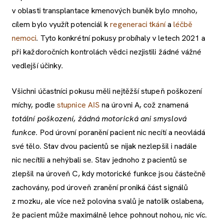
v oblasti transplantace kmenových buněk bylo mnoho,
cílem bylo využít potenciál k
regeneraci tkání
a
léčbě
nemoci
. Tyto konkrétní pokusy probíhaly v letech 2021 a
při každoročních kontrolách vědci nezjistili žádné vážné
vedlejší účinky.
Všichni účastníci pokusu měli nejtěžší stupeň poškození
míchy, podle
stupnice AIS
na úrovni A, což znamená
totální poškození, žádná motorická ani smyslová
funkce
. Pod úrovní poranění pacient nic necítí a neovládá
své tělo. Stav dvou pacientů se nijak nezlepšil i nadále
nic necítili a nehýbali se. Stav jednoho z pacientů se
zlepšil na úroveň C, kdy motorické funkce jsou částečně
zachovány, pod úroveň zranění proniká část signálů
z mozku, ale více než polovina svalů je natolik oslabena,
že pacient může maximálně lehce pohnout nohou, nic víc.