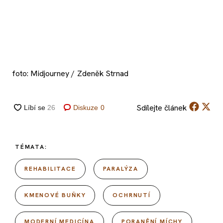
foto: Midjourney / Zdeněk Strnad
Sdílejte
článek
Diskuze
0
TÉMATA:
REHABILITACE
PARALÝZA
KMENOVÉ BUŇKY
OCHRNUTÍ
MODERNÍ MEDICÍNA
PORANĚNÍ MÍCHY