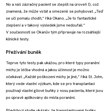
No a náš zázračný pacient se zlepšil na úroveň D, což
znamená, že může vstát a omezeně se pohybovat. „Teď
se učí pomalu chodit,“ říká Okano. „Je to fantastické
zlepšení a v takový výsledek jsme nedoufali.“
V současnosti se Okanův tým připravuje na rozsáhlejší
klinické testy.
Přežívání buněk
Teprve tyto testy pak ukážou, pro které typy poranění
míchy je léčba vhodná a jakou účinnost je možno
očekávat. „Každé poškození míchy je jiné,“ říká St. John,
který vede vlastní výzkum, kde se pro transplantaci
používají vlastní gliové buňky z nosu pacienta, které jsou
po úpravě aplikovány do místa poranění.
Předchozí studie ukázaly, že transplantované buňky