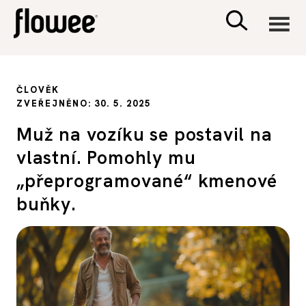
CIVILIZACE
ČLOVĚK
ZVEŘEJNĚNO: 30. 5. 2025
ZDRAVÍ
Muž na vozíku se postavil na
vlastní. Pomohly mu
PSYCHOLOGIE
„přeprogramované“ kmenové
RODINA A DĚTI
buňky.
SEX A VZTAHY
PORADNA