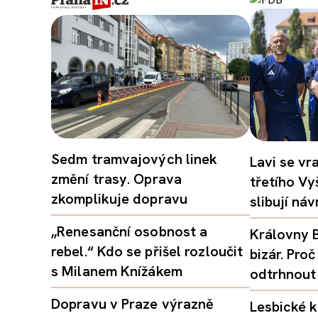
Sedm tramvajových linek
Lavi se vr
změní trasy. Oprava
třetího Vy
zkomplikuje dopravu
slibují ná
„Renesanční osobnost a
Královny B
rebel.“ Kdo se přišel rozloučit
bizár. Pr
s Milanem Knížákem
odtrhnout
Dopravu v Praze výrazně
Lesbické k