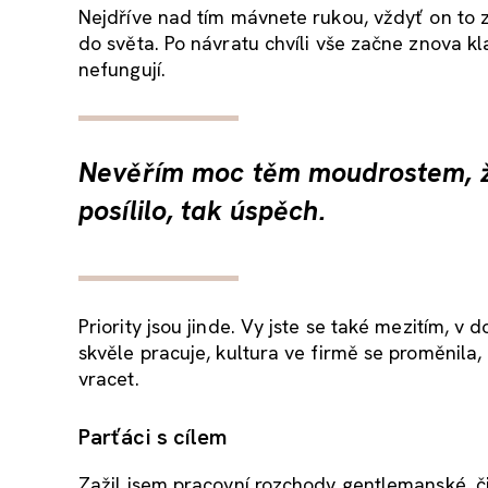
Nejdříve nad tím mávnete rukou, vždyť on to z
do světa. Po návratu chvíli vše začne znova kla
nefungují.
Nevěřím moc těm moudrostem, že 
posílilo, tak úspěch.
Priority jsou jinde. Vy jste se také mezitím, v 
skvěle pracuje, kultura ve firmě se proměnila,
vracet.
Parťáci s cílem
Zažil jsem pracovní rozchody gentlemanské, či