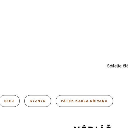
Sdílejte
čl
ESEJ
BYZNYS
PÁTEK KARLA KŘIVANA