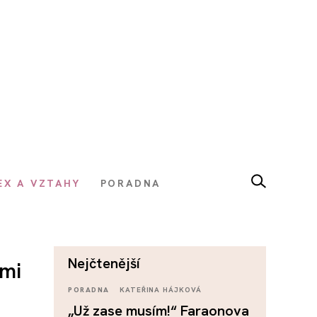
EX A VZTAHY
PORADNA
nejčtenější
řmi
PORADNA
KATEŘINA HÁJKOVÁ
„Už zase musím!“ Faraonova