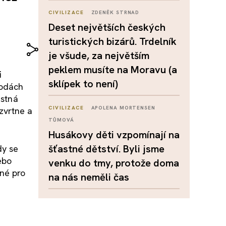
CIVILIZACE
ZDENĚK STRNAD
Deset největších českých
turistických bizárů. Trdelník
je všude, za největším
peklem musíte na Moravu (a
i
sklípek to není)
podách
ěstná
CIVILIZACE
APOLENA MORTENSEN
zvrtne a
TŮMOVÁ
Husákovy děti vzpomínají na
šťastné dětství. Byli jsme
dy se
ebo
venku do tmy, protože doma
lné pro
na nás neměli čas