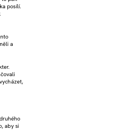
a posílí.
k
ento
měli a
ter.
ačovali
 vycházet,
 druhého
, aby si