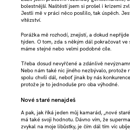
bolestnější. Naštěstí jsem si prošel i krizemi
Jestli mě v práci něco posílilo, tak úspěch. J
vítězství.
Porážka mě rozhodí, znejistí, a dokud nepřijd
týden. O tom, zda s někým dál pokračovat ve 
máme stejné nebo velmi podobné cíle.
Třeba dosud nevyřčené a zdánlivě nevýznamné.
Nebo nám také nic jiného nezbývalo, protože r
spolu chvíli dál, neboť jinak by nás konkurenc
protože je to jednoduše pro oba výhodné.
Nové staré nenajdeš
A pak, jak říká jeden můj kamarád, „nové sta
má také svoji hodnotu. Dávno vím, že supermani
zvykal na moje libůstky, je čím dál tím víc ubíjej