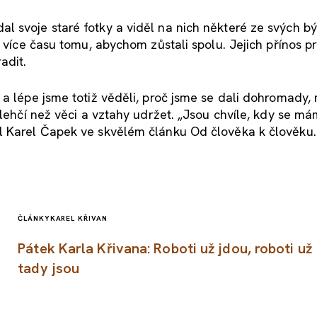
 svoje staré fotky a viděl na nich některé ze svých b
 více času tomu, abychom zůstali spolu. Jejich přínos pr
adit.
a lépe jsme totiž věděli, proč jsme se dali dohromady,
 lehčí než věci a vztahy udržet. „Jsou chvíle, kdy se má
l Karel Čapek ve skvělém článku Od člověka k člověku.
ČLÁNKY
KAREL KŘIVAN
Pátek Karla Křivana: Roboti už jdou, roboti už
tady jsou