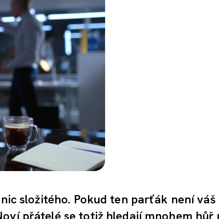
 nic složitého. Pokud ten parťák není váš
oví přátelé se totiž hledají mnohem hůř