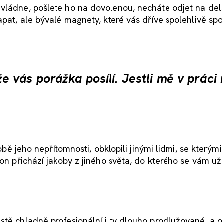
vládne, pošlete ho na dovolenou, necháte odjet na delš
pat, ale bývalé magnety, které vás dříve spolehlivě spoj
vás porážka posílí. Jestli mě v práci
době jeho nepřítomnosti, obklopili jinými lidmi, se kterým
 on přichází jakoby z jiného světa, do kterého se vám u
stě chladně profesionální i ty dlouho prodlužované, a o