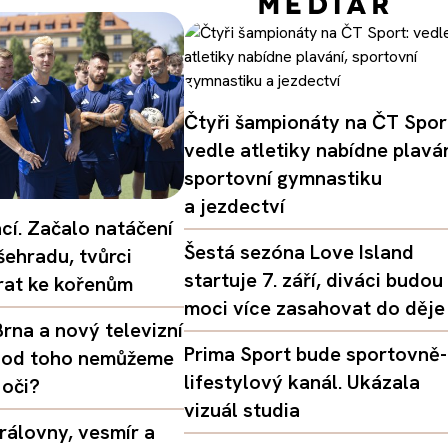
Čtyři šampionáty na ČT Spor
vedle atletiky nabídne plaván
sportovní gymnastiku
a jezdectví
ací. Začalo natáčení
Šestá sezóna Love Island
šehradu, tvůrci
startuje 7. září, diváci budou
vrat ke kořenům
moci více zasahovat do děje
rna a nový televizní
Prima Sport bude sportovně-
oč od toho nemůžeme
lifestylový kanál. Ukázala
 oči?
vizuál studia
rálovny, vesmír a