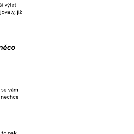
í výlet
ovaly, již
 něco
i se vám
ž nechce
 to pak