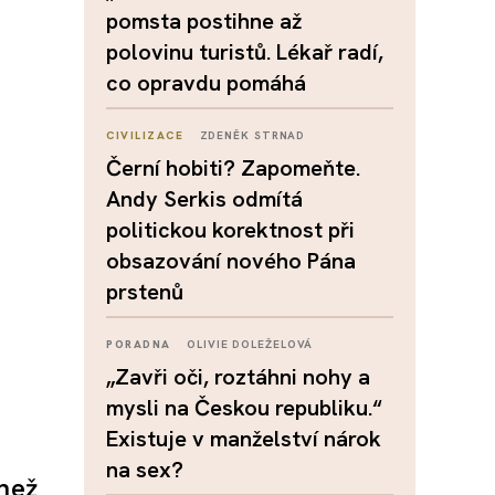
pomsta postihne až
polovinu turistů. Lékař radí,
co opravdu pomáhá
CIVILIZACE
ZDENĚK STRNAD
Černí hobiti? Zapomeňte.
Andy Serkis odmítá
politickou korektnost při
obsazování nového Pána
prstenů
PORADNA
OLIVIE DOLEŽELOVÁ
„Zavři oči, roztáhni nohy a
mysli na Českou republiku.“
Existuje v manželství nárok
na sex?
 než