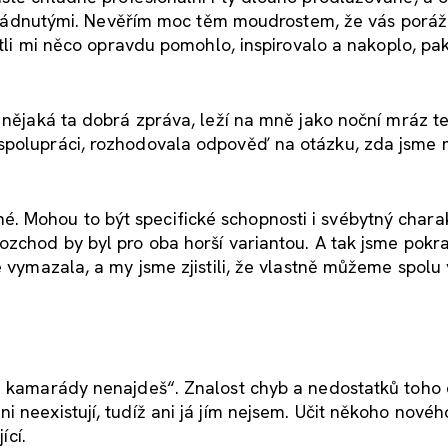
 zvládnutými. Nevěřím moc těm moudrostem, že vás porážk
estli mi něco opravdu pomohlo, inspirovalo a nakoplo, pa
e nějaká ta dobrá zpráva, leží na mně jako noční mráz t
spolupráci, rozhodovala odpověď na otázku, zda jsme 
 Mohou to být specifické schopnosti i svébytný charak
ozchod by byl pro oba horší variantou. A tak jsme pokr
e vymazala, a my jsme zjistili, že vlastně můžeme spolu
ré kamarády nenajdeš“. Znalost chyb a nedostatků toho
 neexistují, tudíž ani já jím nejsem. Učit někoho nového
ící.