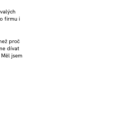
ývalých
o firmu i
 než proč
me dívat
 Měl jsem