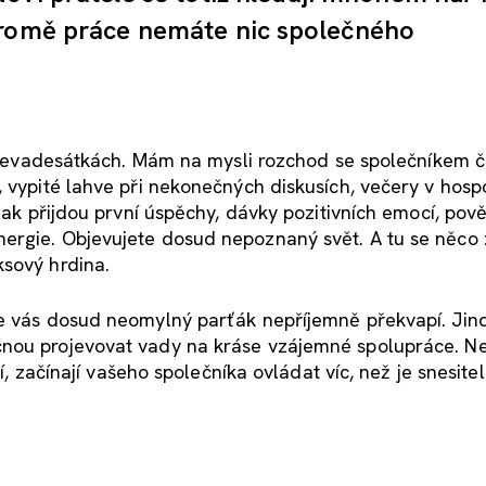
kromě práce nemáte nic společného
 v devadesátkách. Mám na mysli rozchod se společníkem č
, vypité lahve při nekonečných diskusích, večery v hos
 Pak přijdou první úspěchy, dávky pozitivních emocí, pov
ergie. Objevujete dosud nepoznaný svět. A tu se něco 
ksový hrdina.
de vás dosud neomylný parťák nepříjemně překvapí. Jin
čnou projevovat vady na kráse vzájemné spolupráce. N
jí, začínají vašeho společníka ovládat víc, než je snesite