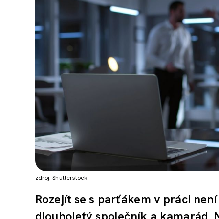
zdroj: Shutterstock
Rozejít se s parťákem v práci není
dlouholetý společník a kamarád. N