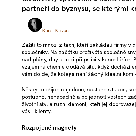
partneři do byznysu, se kterými 
Karel Křivan
Zažili to mnozí z těch, kteří zakládali firmy
společníky. Na začátku prožíváte společné sny
nad plány, dny a noci při práci v kancelářích.
vzájemná chemie dodává sílu, když dochází en
vám dojde, že kolega není žádný ideální komi
Někdy to přijde najednou, nastane situace, k
postupně, nenápadně a po jednotlivostech za
životní styl a různí démoni, kteří jej doprováze
vás i klienty.
Rozpojené magnety