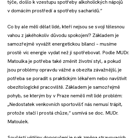
týče, došlo k vzestupu spotřeby alkoholických nápojů
v domácím prostředí a spotřeby sacharidů.“
Co by ale měli dělat lidé, kteří nejsou se svojí tělesnou
vahou z jakéhokoliv důvodu spokojení? Základem je
samozřejmě vyvážit energetickou bilanci – musíme
prostě víc energie vydat než jí spotřebovat. Podle MUDr.
Matoulka je potřeba také změnit životní styl, a pokud
jsou problémy opravdu vážné a obezita závažnější, je
potřeba se poradit s praktickým lékařem nebo navštívit
obezitologické pracoviště. Základem je samozřejmě
pohyb, se kterým by v Praze neměli mít lidé problém:
„Nedostatek venkovních sportovišť nás nemusí trápit,
protože stačí i prostá chůze,“ usmívá se doc. MUDr.
Matoulek.
Součástí většiny doporučení je pak změna stravovacích