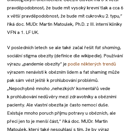
pravděpodobnost, že bude mít vysoký krevní tlak a cca 6
x větší pravděpodobnost, že bude mít cukrovku 2. typu,“
říká doc. MUDr. Martin Matoulek, Ph.D. z III. interní kliniky
VFN a 1. LF UK.
V posledních letech se ale také začal řešit
fat shaming
,
sociální stigma obezity (definice dle wikipedie). Používání
výrazu „pandemie obezity“ je
podle některých trendů
výrazem nenávisti k obézním lidem a fat shaming může
pak sám vést ještě k prohlubování problémů.
„Nepochybně mnoho ,nehezkých‘ komentářů vede
k prohlubování nedůvěry mezi zdravotníky a obézními
pacienty. Ale vlastní obezita je často nemocí duše.
Existuje mnoho poruch příjmu potravy u obézních, ale
přeci jen to je menší část,“ říká doc. MUDr. Martin
Matoulek, který také nesouhlasí s tím, že by výraz