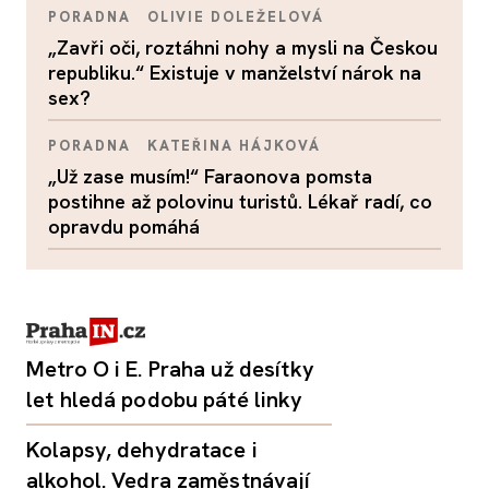
PORADNA
OLIVIE DOLEŽELOVÁ
„Zavři oči, roztáhni nohy a mysli na Českou
republiku.“ Existuje v manželství nárok na
sex?
PORADNA
KATEŘINA HÁJKOVÁ
„Už zase musím!“ Faraonova pomsta
postihne až polovinu turistů. Lékař radí, co
opravdu pomáhá
Metro O i E. Praha už desítky
let hledá podobu páté linky
Kolapsy, dehydratace i
alkohol. Vedra zaměstnávají