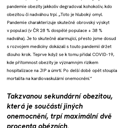
pandemie obezity jakkoliv degradoval kohokoliv, kdo
obezitou či nadváhou trpí. „Toto je hluboký omyl.
Pandemie charakterizuje skutečně obrovský výskyt
v populaci (v ČR 28 % dospělé populace + 38 %
nadváha). Je to skutečně alarmující, přesto jsme dosud
s rozvojem medicíny dokázali s touto pandemií držet
dlouho krok. Teprve když se k tomu přidal COVID-19,
kde přítomnost obezity je významným rizikem
hospitalizace na JIP a úmrtí. Po delší době opět stoupla
mortalita na kardiovaskulární onemocnění.“
Takzvanou sekundární obezitou,
která je součástí jiných
onemocnění, trpí maximální dvě
procenta obézních.