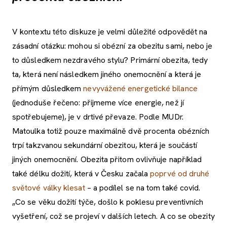
V kontextu této diskuze je velmi důležité odpovědět na
zásadní otázku: mohou si obézní za obezitu sami, nebo je
to důsledkem nezdravého stylu? Primární obezita, tedy
ta, která není následkem jiného onemocnění a která je
přímým důsledkem
nevyvážené energetické bilance
(jednoduše řečeno: přijmeme více energie, než jí
spotřebujeme), je v drtivé převaze. Podle MUDr.
Matoulka totiž pouze maximálně dvě procenta obézních
trpí takzvanou sekundární obezitou, která je součástí
jiných onemocnění. Obezita přitom ovlivňuje například
také délku dožití, která v Česku začala
poprvé od druhé
světové války klesat
– a podílel se na tom také covid.
„Co se věku dožití týče, došlo k poklesu preventivních
vyšetření, což se projeví v dalších letech. A co se obezity