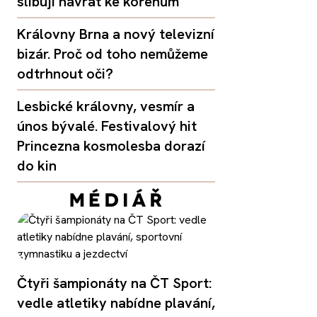
slibují návrat ke kořenům
Královny Brna a nový televizní
bizár. Proč od toho nemůžeme
odtrhnout oči?
Lesbické královny, vesmír a
únos bývalé. Festivalový hit
Princezna kosmolesba dorazí
do kin
Čtyři šampionáty na ČT Sport:
vedle atletiky nabídne plavání,