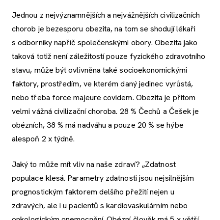
Jednou z nejvýznamnějších a nejvážnějších civilizačních
chorob je bezesporu obezita, na tom se shodují lékaři
s odborníky napříč společenskými obory. Obezita jako
taková totiž není záležitostí pouze fyzického zdravotního
stavu, může být ovlivněna také socioekonomickými
faktory, prostředím, ve kterém daný jedinec vyrůstá,
nebo třeba force majeure covidem. Obezita je přitom
velmi vážná civilizační choroba. 28 % Čechů a Češek je
obézních, 38 % má nadváhu a pouze 20 % se hýbe
alespoň 2 x týdně.
Jaký to může mít vliv na naše zdraví? „Zdatnost
populace klesá. Parametry zdatnosti jsou nejsilnějším
prognostickým faktorem delšího přežití nejen u
zdravých, ale i u pacientů s kardiovaskulárním nebo
onkologickým onemocnění. Obézní člověk má 5 x větší