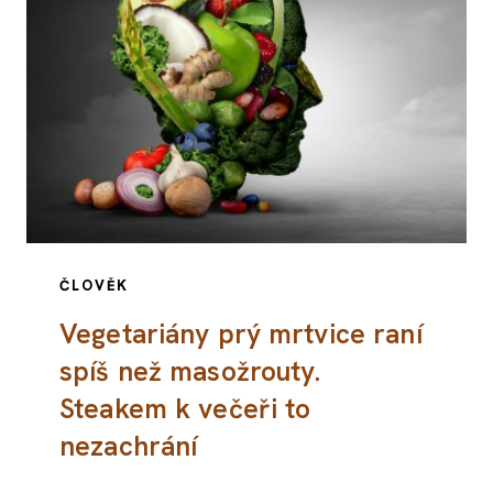
ČLOVĚK
Vegetariány prý mrtvice raní
spíš než masožrouty.
Steakem k večeři to
nezachrání