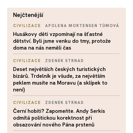
nejčtenější
CIVILIZACE
APOLENA MORTENSEN TŮMOVÁ
Husákovy děti vzpomínají na šťastné
dětství. Byli jsme venku do tmy, protože
doma na nás neměli čas
CIVILIZACE
ZDENĚK STRNAD
Deset největších českých turistických
bizárů. Trdelník je všude, za největším
peklem musíte na Moravu (a sklípek to
není)
CIVILIZACE
ZDENĚK STRNAD
Černí hobiti? Zapomeňte. Andy Serkis
odmítá politickou korektnost při
obsazování nového Pána prstenů