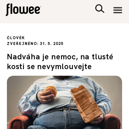
CIVILIZACE
ČLOVĚK
ZVEŘEJNĚNO: 31. 5. 2025
ZDRAVÍ
Nadváha je nemoc, na tlusté
kosti se nevymlouvejte
PSYCHOLOGIE
RODINA A DĚTI
SEX A VZTAHY
PORADNA