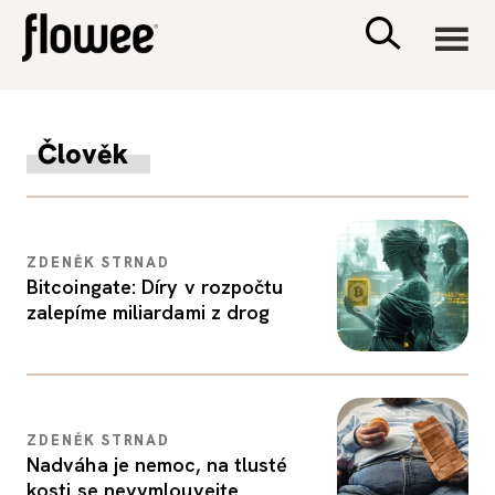
CIVILIZACE
Člověk
ZDRAVÍ
PSYCHOLOGIE
ZDENĚK STRNAD
Bitcoingate: Díry v rozpočtu
zalepíme miliardami z drog
RODINA A DĚTI
SEX A VZTAHY
ZDENĚK STRNAD
PORADNA
Nadváha je nemoc, na tlusté
kosti se nevymlouvejte