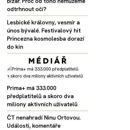
bizár. Proč od toho nemůžeme
odtrhnout oči?
Lesbické královny, vesmír a
únos bývalé. Festivalový hit
Princezna kosmolesba dorazí
do kin
Prima+ má 333.000
předplatitelů a skoro dva
miliony aktivních uživatelů
ČT nenahradí Ninu Ortovou.
Události, komentáře