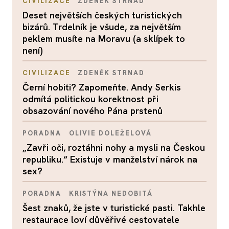
CIVILIZACE
ZDENĚK STRNAD
Deset největších českých turistických
bizárů. Trdelník je všude, za největším
peklem musíte na Moravu (a sklípek to
není)
CIVILIZACE
ZDENĚK STRNAD
Černí hobiti? Zapomeňte. Andy Serkis
odmítá politickou korektnost při
obsazování nového Pána prstenů
PORADNA
OLIVIE DOLEŽELOVÁ
„Zavři oči, roztáhni nohy a mysli na Českou
republiku.“ Existuje v manželství nárok na
sex?
PORADNA
KRISTÝNA NEDOBITÁ
Šest znaků, že jste v turistické pasti. Takhle
restaurace loví důvěřivé cestovatele