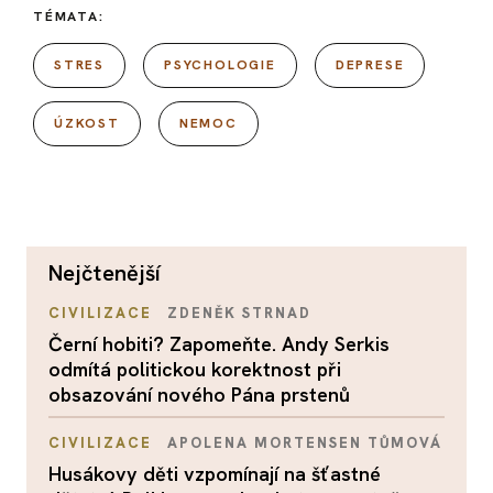
TÉMATA:
STRES
PSYCHOLOGIE
DEPRESE
ÚZKOST
NEMOC
nejčtenější
CIVILIZACE
ZDENĚK STRNAD
Černí hobiti? Zapomeňte. Andy Serkis
odmítá politickou korektnost při
obsazování nového Pána prstenů
CIVILIZACE
APOLENA MORTENSEN TŮMOVÁ
Husákovy děti vzpomínají na šťastné