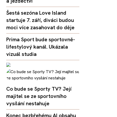
a jezdectví
Šestá sezóna Love Island
startuje 7. září, diváci budou
moci více zasahovat do děje
Prima Sport bude sportovně-
lifestylový kanál. Ukázala
vizuál studia
Co bude se Sporty TV? Její
majitel se ze sportovního
vysílání nestahuje
Konec bezbřehému AI obsahu