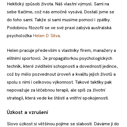
Hektický způsob života. Náš vlastní výmysl. Sami na
sebe tlačíme, což nás emočně vysává. Dostali jsme se
do toho sami. Takže si sami musíme pomoci i zpátky.
Podobnou filozofií se ve své praxi zabývá australská
psycholožka
Helen D´Silva
.
Helen pracuje především s vlastníky firem, manažery a
elitními sportovci. Je propagátorkou psychologických
technik, které zviditelní schopnosti a dovednosti jedince,
což by mělo pozvednout úroveň a kvalitu jejich životů a
spolu s nimi i celkovou výkonnost. Takové taktiky pak
nepovažuje za léčebnou terapii, ale spíš za životní
strategii, která vede ke štěstí a vnitřní spokojenosti.
Úzkost a vzrušení
Slovo úzkost si většinou pojíme se slabostí. Dáváme ji do