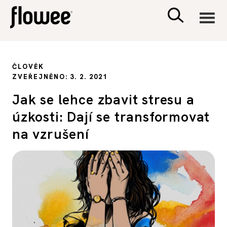
CIVILIZACE
ČLOVĚK
ZVEŘEJNĚNO: 3. 2. 2021
ZDRAVÍ
Jak se lehce zbavit stresu a
úzkosti: Dají se transformovat
PSYCHOLOGIE
na vzrušení
RODINA A DĚTI
SEX A VZTAHY
PORADNA