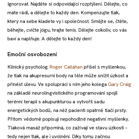
Ignorovat. Najděte si odpovídající rozptýlení. Dělejte, co
máte rádi, a dělejte to každý den. Kompenzujte tlak,
který na sebe kladete vy i společnost. Smějte se, čtěte,
běhejte, cvičte jógu, hrajte tenis. Dělejte cokoliv, co vás
baví a naplňuje. A dělejte to každý den!
Emoční osvobození
Klinický psycholog
Roger Callahan
přišel s myšlenkou,
že tlak na akupresurní body na těle může snížit úzkost a
přinést úlevu. Ve spolupráci s ním jeho kolega
Gary Craig
na základě neurolingvistického programování spojil
terénní terapii s akupunkturou a vytvořil sadu
energetických bodů, na něž pacienti opatrně tlačí prsty.
Přitom vědomě popisují nepohodlné negativní myšlenky.
Tlaková masáž připomíná, co zažívají ve stavu úzkosti –
tedy nejen tlak, ale i uvolnění. Díky tomu začnou