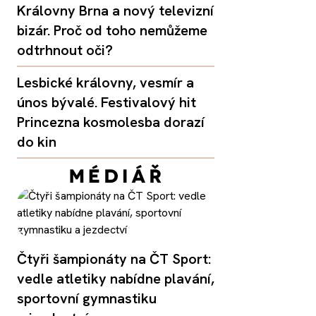
Královny Brna a nový televizní
bizár. Proč od toho nemůžeme
odtrhnout oči?
Lesbické královny, vesmír a
únos bývalé. Festivalový hit
Princezna kosmolesba dorazí
do kin
Čtyři šampionáty na ČT Sport:
vedle atletiky nabídne plavání,
sportovní gymnastiku