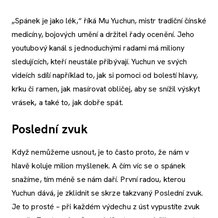
„Spánek je jako lék,“ říká Mu Yuchun, mistr tradiční čínské
medicíny, bojových umění a držitel řady ocenění. Jeho
youtubový kanál s jednoduchými radami má miliony
sledujících, kteří neustále přibývají. Yuchun ve svých
videích sdílí například to, jak si pomoci od bolestí hlavy,
krku či ramen, jak masírovat obličej, aby se snížil výskyt
vrásek, a také to, jak dobře spát.
Poslední zvuk
Když nemůžeme usnout, je to často proto, že nám v
hlavě koluje milion myšlenek. A čím víc se o spánek
snažíme, tím méně se nám daří. První radou, kterou
Yuchun dává, je zklidnit se skrze takzvaný Poslední zvuk.
Je to prosté – při každém výdechu z úst vypustíte zvuk