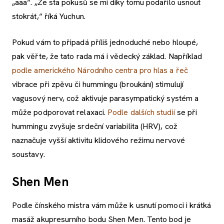
„aaa“. „Ze sta pokusů se mi díky tomu podařilo usnout
stokrát,“ říká Yuchun.
Pokud vám to připadá příliš jednoduché nebo hloupé,
pak věřte, že tato rada má i vědecký základ. Například
podle amerického Národního centra pro hlas a řeč
vibrace při zpěvu či hummingu (broukání) stimulují
vagusový nerv, což aktivuje parasympatický systém a
může podporovat relaxaci.
Podle dalších studií
se při
hummingu zvyšuje srdeční variabilita (HRV), což
naznačuje vyšší aktivitu klidového režimu nervové
soustavy.
Shen Men
Podle čínského mistra vám může k usnutí pomoci i krátká
masáž akupresurního bodu Shen Men. Tento bod je