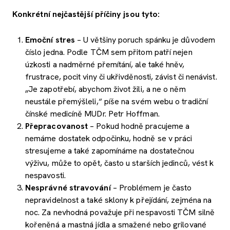
Konkrétní nejčastější příčiny jsou tyto:
Emoční stres
– U většiny poruch spánku je důvodem
číslo jedna. Podle TČM sem přitom patří nejen
úzkosti a nadměrné přemítání, ale také hněv,
frustrace, pocit viny či ukřivděnosti, závist či nenávist.
„Je zapotřebí, abychom život žili, a ne o něm
neustále přemýšleli,“ píše na svém webu o tradiční
čínské medicíně MUDr. Petr Hoffman.
Přepracovanost
– Pokud hodně pracujeme a
nemáme dostatek odpočinku, hodně se v práci
stresujeme a také zapomínáme na dostatečnou
výživu, může to opět, často u starších jedinců, vést k
nespavosti.
Nesprávné stravování
– Problémem je často
nepravidelnost a také sklony k přejídání, zejména na
noc. Za nevhodná považuje při nespavosti TČM silně
kořeněná a mastná jídla a smažené nebo grilované