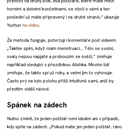
přetočit na druhý bok, dva polštáře, které máte mezi
horními a dolními končetinami, se otočí s vámi a ten
poslední už máte připravený i na druhé straně,“ ukazuje
Yuchun
na videu
.
Že metoda funguje, potvrzují i komentáře pod videem.
„Takhle spím, když mám menstruaci… Tělo se uvolní,
svaly nejsou napjaté a probouzím se svěží,“ zmiňuje
například sledující s přezdívkou Alishka. Mnoho lidí
zmiňuje, že takto spí už roky, a velmi jim to vyhovuje.
Často prý na tuto polohu přišli intuitivně sami, aniž by
předtím viděli návod.
Spánek na zádech
Nutno zmínit, že jeden polštář není ideální ani v případě,
kdy spíte na zádech. „Pokud máte jen jeden polštář, ráno