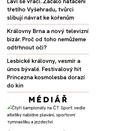
Lavi se vrací. Začalo natáčení
třetího Vyšehradu, tvůrci
slibují návrat ke kořenům
Královny Brna a nový televizní
bizár. Proč od toho nemůžeme
odtrhnout oči?
Lesbické královny, vesmír a
únos bývalé. Festivalový hit
Princezna kosmolesba dorazí
do kin