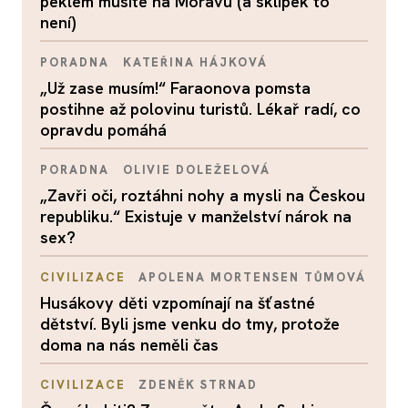
peklem musíte na Moravu (a sklípek to
není)
PORADNA
KATEŘINA HÁJKOVÁ
„Už zase musím!“ Faraonova pomsta
postihne až polovinu turistů. Lékař radí, co
opravdu pomáhá
PORADNA
OLIVIE DOLEŽELOVÁ
„Zavři oči, roztáhni nohy a mysli na Českou
republiku.“ Existuje v manželství nárok na
sex?
CIVILIZACE
APOLENA MORTENSEN TŮMOVÁ
Husákovy děti vzpomínají na šťastné
dětství. Byli jsme venku do tmy, protože
doma na nás neměli čas
CIVILIZACE
ZDENĚK STRNAD