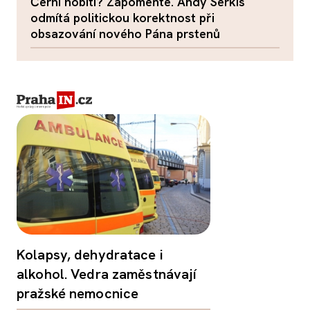
Černí hobiti? Zapomeňte. Andy Serkis
odmítá politickou korektnost při
obsazování nového Pána prstenů
Kolapsy, dehydratace i
alkohol. Vedra zaměstnávají
pražské nemocnice