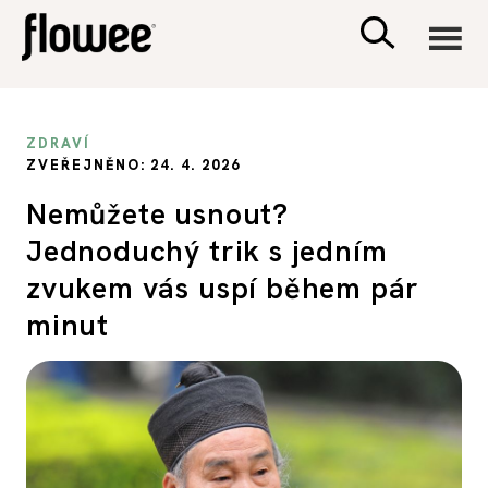
CIVILIZACE
ZDRAVÍ
ZVEŘEJNĚNO: 24. 4. 2026
ZDRAVÍ
Nemůžete usnout?
Jednoduchý trik s jedním
PSYCHOLOGIE
zvukem vás uspí během pár
RODINA A DĚTI
minut
SEX A VZTAHY
PORADNA