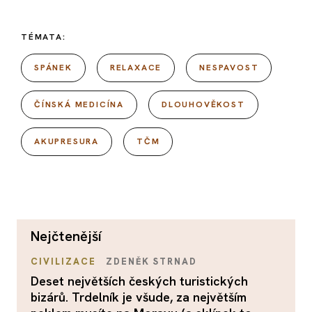
TÉMATA:
SPÁNEK
RELAXACE
NESPAVOST
ČÍNSKÁ MEDICÍNA
DLOUHOVĚKOST
AKUPRESURA
TČM
nejčtenější
CIVILIZACE
ZDENĚK STRNAD
Deset největších českých turistických
bizárů. Trdelník je všude, za největším