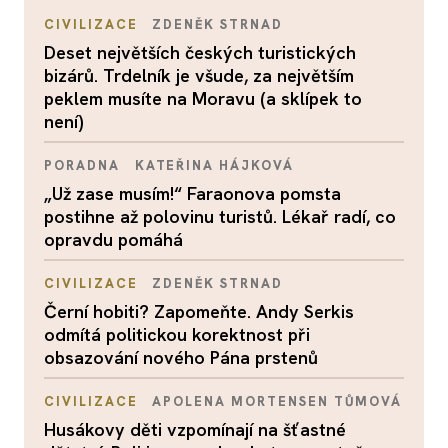
CIVILIZACE
ZDENĚK STRNAD
Deset největších českých turistických
bizárů. Trdelník je všude, za největším
peklem musíte na Moravu (a sklípek to
není)
PORADNA
KATEŘINA HÁJKOVÁ
„Už zase musím!“ Faraonova pomsta
postihne až polovinu turistů. Lékař radí, co
opravdu pomáhá
CIVILIZACE
ZDENĚK STRNAD
Černí hobiti? Zapomeňte. Andy Serkis
odmítá politickou korektnost při
obsazování nového Pána prstenů
CIVILIZACE
APOLENA MORTENSEN TŮMOVÁ
Husákovy děti vzpomínají na šťastné