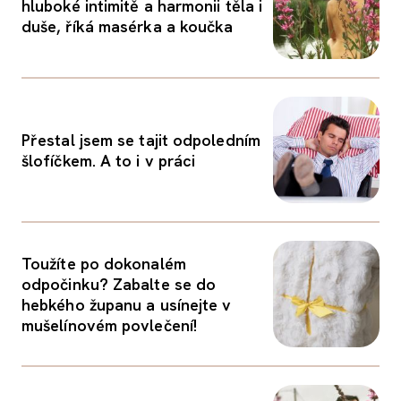
hluboké intimitě a harmonii těla i
duše, říká masérka a koučka
Přestal jsem se tajit odpoledním
šlofíčkem. A to i v práci
Toužíte po dokonalém
odpočinku? Zabalte se do
hebkého županu a usínejte v
mušelínovém povlečení!