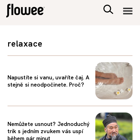
CIVILIZACE
relaxace
ZDRAVÍ
PSYCHOLOGIE
Napustíte si vanu, uvaříte čaj. A
stejně si neodpočinete. Proč?
RODINA A DĚTI
SEX A VZTAHY
Nemůžete usnout? Jednoduchý
PORADNA
trik s jedním zvukem vás uspí
během pár minut