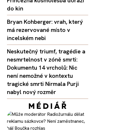
Princezna kosmolesba dorazí
do kin
Bryan Kohberger: vrah, který
má rezervované místo v
incelském nebi
Neskutečný triumf, tragédie a
nesmrtelnost v zóně smrti:
Dokumentu 14 vrcholů: Nic
není nemožné v kontextu
tragické smrti Nirmala Purji
nabyl nový rozměr