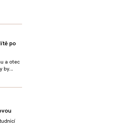
ítě po
nu a otec
 by...
ovou
tudnicí