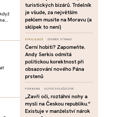
turistických bizárů. Trdelník
je všude, za největším
 když
peklem musíte na Moravu (a
me...
sklípek to není)
CIVILIZACE
ZDENĚK STRNAD
Černí hobiti? Zapomeňte.
Andy Serkis odmítá
politickou korektnost při
at
obsazování nového Pána
prstenů
PORADNA
OLIVIE DOLEŽELOVÁ
„Zavři oči, roztáhni nohy a
mysli na Českou republiku.“
Existuje v manželství nárok