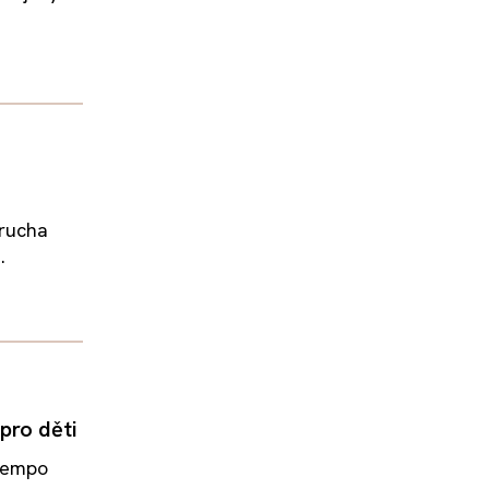
orucha
.
pro děti
 tempo