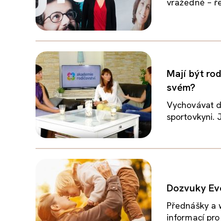
vražedné – ře
Mají být ro
svém?
Vychovávat dí
sportovkyni. 
Dozvuky Ev
Přednášky a w
informací pro 