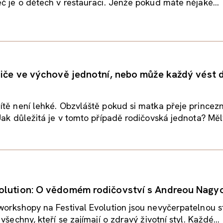
č je o dětech v restauraci. Jenže pokud máte nějaké...
diče ve výchově jednotní, nebo může každý vést d
tě není lehké. Obzvláště pokud si matka přeje princez
Jak důležitá je v tomto případě rodičovská jednota? Měly
olution: O vědomém rodičovství s Andreou Nagy
orkshopy na Festival Evolution jsou nevyčerpatelnou s
všechny, kteří se zajímají o zdravý životní styl. Každé...