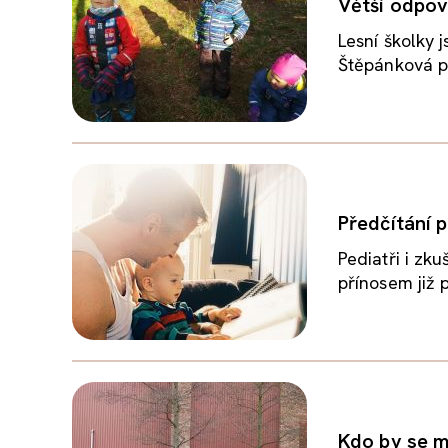
Větší odpov
Lesní školky 
Štěpánková pat
Předčítání 
Pediatři i zk
přínosem již 
Kdo by se mě