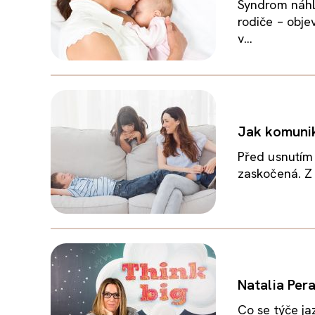
Syndrom náhl
rodiče – obje
v...
Jak komunik
Před usnutím 
zaskočená. Z 
Natalia Per
Co se týče ja