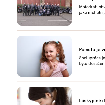
Motorkáři obv
jako mohutní,
Pomsta je vr
Spolupráce je
bylo dosaženo,
Láskyplné d