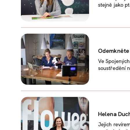
stejně jako p
Odemkněte p
Ve Spojených
soustředění n
Helena Duch
Jejich revírem