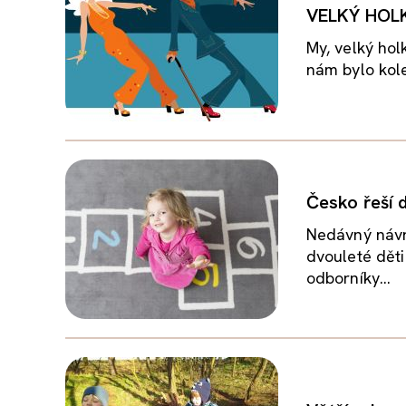
VELKÝ HOLK
My, velký hol
nám bylo kole
Česko řeší 
Nedávný návrh
dvouleté děti
odborníky...