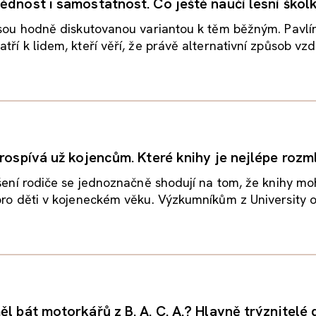
ědnost i samostatnost. Co ještě naučí lesní škol
jsou hodně diskutovanou variantou k těm běžným. Pavlí
ří k lidem, kteří věří, že právě alternativní způsob vzdě
prospívá už kojencům. Které knihy je nejlépe rozm
ušení rodiče se jednoznačně shodují na tom, že knihy m
pro děti v kojeneckém věku. Výzkumníkům z University of
l bát motorkářů z B. A. C. A.? Hlavně trýznitelé 