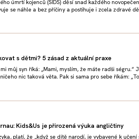
ého úmrtí kojenců (SIDS) děsí snad každého novopeče
vuje se náhle a bez příčiny a postihuje i zcela zdravé dě
ovat s dětmi? 5 zásad z aktuální praxe
mi můj syn říká: „Mami, myslím, že máte radši ségru.“ 
ničeho nic taková věta. Pak si sama pro sebe říkám: „To 
arnau: Kids&Us je přirozená výuka angličtiny
zyka, platí, že „když se dítě narodí, je vybavené k učení