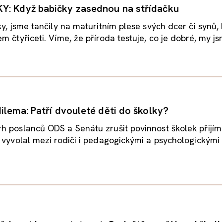
Y: Když babičky zasednou na střídačku
ky, jsme tančily na maturitním plese svých dcer či synů,
m čtyřiceti. Víme, že příroda testuje, co je dobré, my js
dilema: Patří dvouleté děti do školky?
 poslanců ODS a Senátu zrušit povinnost školek přijím
 vyvolal mezi rodiči i pedagogickými a psychologickými