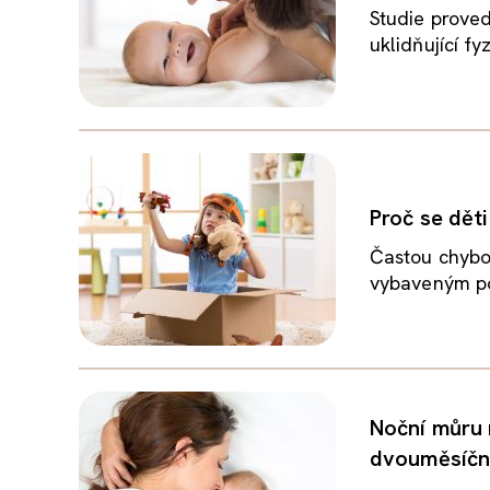
Studie proved
uklidňující fy
Proč se děti
Častou chybou
vybaveným pok
Noční můru 
dvouměsíční