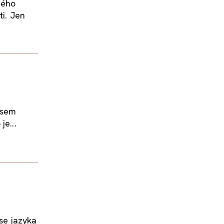
ného
ti. Jen
Jsem
je...
 se jazyka