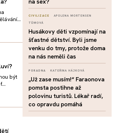
ka?
na sex?
na
CIVILIZACE
APOLENA MORTENSEN
lávání...
TŮMOVÁ
Husákovy děti vzpomínají na
šťastné dětství. Byli jsme
venku do tmy, protože doma
na nás neměli čas
luví?
PORADNA
KATEŘINA HÁJKOVÁ
ohou být
„Už zase musím!“ Faraonova
...
pomsta postihne až
polovinu turistů. Lékař radí,
co opravdu pomáhá
dětí