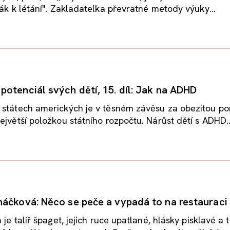
ták k létání". Zakladatelka převratné metody výuky...
otenciál svých dětí, 15. díl: Jak na ADHD
 státech amerických je v těsném závěsu za obezitou p
ejvětší položkou státního rozpočtu. Nárůst dětí s ADHD..
áčková: Něco se peče a vypadá to na restauraci 
 je talíř špaget, jejich ruce upatlané, hlásky pisklavé a