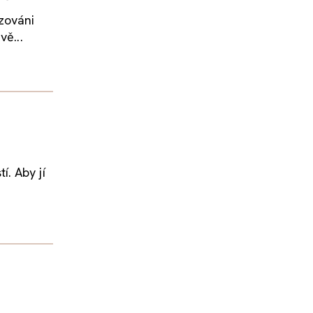
zováni
vě...
. Aby jí