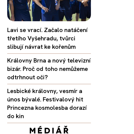
Lavi se vrací. Začalo natáčení
třetího Vyšehradu, tvůrci
slibují návrat ke kořenům
Královny Brna a nový televizní
bizár. Proč od toho nemůžeme
odtrhnout oči?
Lesbické královny, vesmír a
únos bývalé. Festivalový hit
Princezna kosmolesba dorazí
do kin