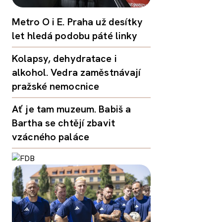
Metro O i E. Praha už desítky
let hledá podobu páté linky
Kolapsy, dehydratace i
alkohol. Vedra zaměstnávají
pražské nemocnice
Ať je tam muzeum. Babiš a
Bartha se chtějí zbavit
vzácného paláce