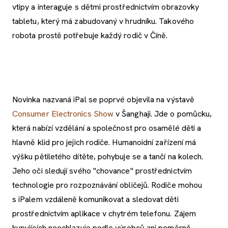
vtipy a interaguje s dětmi prostřednictvím obrazovky
tabletu, který má zabudovaný v hrudníku. Takového
robota prostě potřebuje každý rodič v Číně.
Novinka nazvaná iPal se poprvé objevila na výstavě
Consumer Electronics Show
v Šanghaji. Jde o pomůcku,
která nabízí vzdělání a společnost pro osamělé děti a
hlavně klid pro jejich rodiče. Humanoidní zařízení má
výšku pětiletého dítěte, pohybuje se a tančí na kolech.
Jeho oči sledují svého "chovance" prostřednictvím
technologie pro rozpoznávání obličejů. Rodiče mohou
s iPalem vzdáleně komunikovat a sledovat děti
prostřednictvím aplikace v chytrém telefonu. Zájem
kupujících neochlazuje podle výrobců ani poměrně