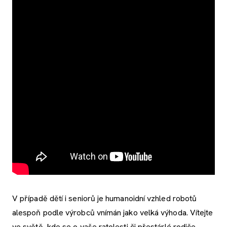
V případě dětí i seniorů je humanoidní vzhled robotů
alespoň podle výrobců vnímán jako velká výhoda. Vítejte
ve světě, kde se o vaše ratolesti či přestárlé rodiče