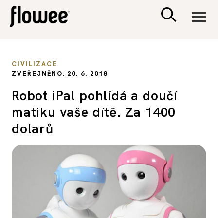
CIVILIZACE
CIVILIZACE
ZVEŘEJNĚNO: 20. 6. 2018
ZDRAVÍ
Robot iPal pohlídá a doučí
matiku vaše dítě. Za 1400
PSYCHOLOGIE
dolarů
RODINA A DĚTI
SEX A VZTAHY
PORADNA