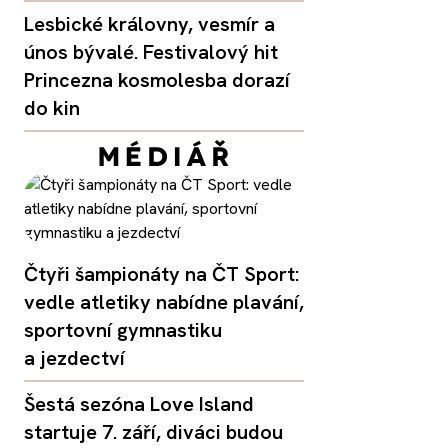
Lesbické královny, vesmír a
únos bývalé. Festivalový hit
Princezna kosmolesba dorazí
do kin
Čtyři šampionáty na ČT Sport:
vedle atletiky nabídne plavání,
sportovní gymnastiku
a jezdectví
Šestá sezóna Love Island
startuje 7. září, diváci budou