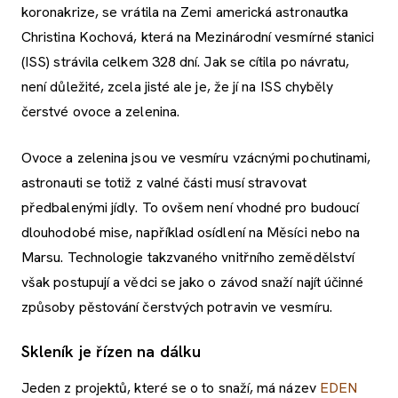
koronakrize, se vrátila na Zemi americká astronautka
Christina Kochová, která na Mezinárodní vesmírné stanici
(ISS) strávila celkem 328 dní. Jak se cítila po návratu,
není důležité, zcela jisté ale je, že jí na ISS chyběly
čerstvé ovoce a zelenina.
Ovoce a zelenina jsou ve vesmíru vzácnými pochutinami,
astronauti se totiž z valné části musí stravovat
předbalenými jídly. To ovšem není vhodné pro budoucí
dlouhodobé mise, například osídlení na Měsíci nebo na
Marsu. Technologie takzvaného vnitřního zemědělství
však postupují a vědci se jako o závod snaží najít účinné
způsoby pěstování čerstvých potravin ve vesmíru.
Skleník je řízen na dálku
Jeden z projektů, které se o to snaží, má název
EDEN