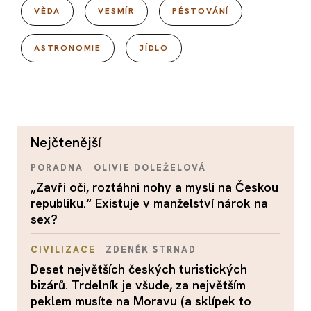
VĚDA
VESMÍR
PĚSTOVÁNÍ
ASTRONOMIE
JÍDLO
nejčtenější
PORADNA
OLIVIE DOLEŽELOVÁ
„Zavři oči, roztáhni nohy a mysli na Českou
republiku.“ Existuje v manželství nárok na
sex?
CIVILIZACE
ZDENĚK STRNAD
Deset největších českých turistických
bizárů. Trdelník je všude, za největším
peklem musíte na Moravu (a sklípek to