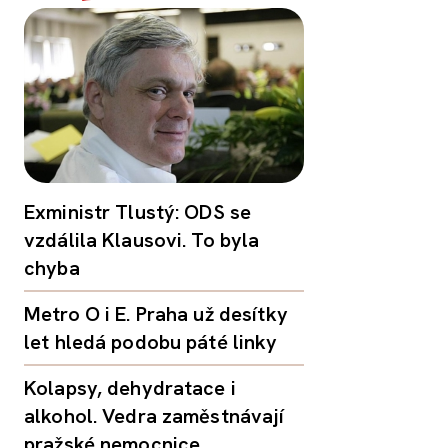
Exministr Tlustý: ODS se
vzdálila Klausovi. To byla
chyba
Metro O i E. Praha už desítky
let hledá podobu páté linky
Kolapsy, dehydratace i
alkohol. Vedra zaměstnávají
pražské nemocnice