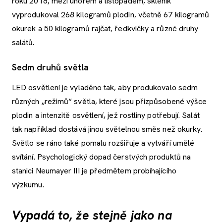
roku 2018, mezi únorem a listopadem, skleník
vyprodukoval 268 kilogramů plodin, včetně 67 kilogramů
okurek a 50 kilogramů rajčat, ředkvičky a různé druhy
salátů.
Sedm druhů světla
LED osvětlení je vyladěno tak, aby produkovalo sedm
různých „režimů“ světla, které jsou přizpůsobené výšce
plodin a intenzitě osvětlení, jež rostliny potřebují. Salát
tak například dostává jinou světelnou směs než okurky.
Světlo se ráno také pomalu rozšiřuje a vytváří umělé
svítání. Psychologický dopad čerstvých produktů na
stanici Neumayer III je předmětem probíhajícího
výzkumu.
Vypadá to, že stejně jako na