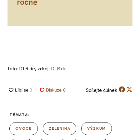
ročně
foto: DLR.de, zdroj:
DLR.de
Sdílejte
článek
Diskuze
0
TÉMATA:
OVOCE
ZELENINA
VÝZKUM