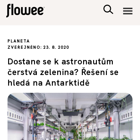
CIVILIZACE
PLANETA
ZVEŘEJNĚNO: 23. 8. 2020
ZDRAVÍ
Dostane se k astronautům
čerstvá zelenina? Řešení se
PSYCHOLOGIE
hledá na Antarktidě
RODINA A DĚTI
SEX A VZTAHY
PORADNA