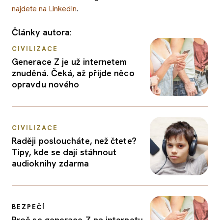
najdete na LinkedIn
.
Články autora:
CIVILIZACE
Generace Z je už internetem
znuděná. Čeká, až přijde něco
opravdu nového
CIVILIZACE
Raději posloucháte, než čtete?
Tipy, kde se dají stáhnout
audioknihy zdarma
BEZPEČÍ
Proč se generace Z na internetu