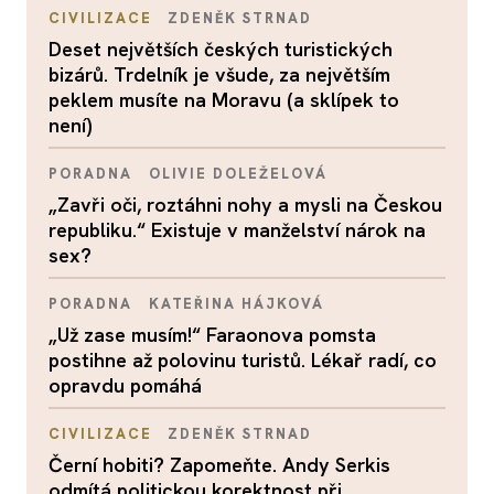
CIVILIZACE
ZDENĚK STRNAD
Deset největších českých turistických
bizárů. Trdelník je všude, za největším
peklem musíte na Moravu (a sklípek to
není)
PORADNA
OLIVIE DOLEŽELOVÁ
„Zavři oči, roztáhni nohy a mysli na Českou
republiku.“ Existuje v manželství nárok na
sex?
PORADNA
KATEŘINA HÁJKOVÁ
„Už zase musím!“ Faraonova pomsta
postihne až polovinu turistů. Lékař radí, co
opravdu pomáhá
CIVILIZACE
ZDENĚK STRNAD
Černí hobiti? Zapomeňte. Andy Serkis
odmítá politickou korektnost při