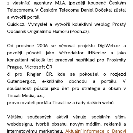
z vlastníků agentury M.I.A. (později koupené Českým
Telecomem). V Českém Telecomu Daniel Dočekal zůstal
a vytvořil portál
Quick.cz. Vymyslel a vytvořil kolektivní weblog Prostý
Občasník Originálního Humoru (Pooh.cz).
Od prosince 2006 se věnoval projektu DigiWeb.cz a
později působil jako šéfredaktor iHNed.cz a jako
konzultant několik let pracoval například pro Proximity
Prague, Microsoft ČR
či pro Ringier ČR, kde se pokoušel o rozjezd
Gutenberg.cz, e-knižního obchodu a portálu. V
současnosti působí jako šéf pro strategie a obsah v
Tiscali Media, a.s.,
provozovateli portálu Tiscali.cz a řady dalších webů.
Většinu současných aktivit věnuje sociálním sítím,
webdesignu, tvorbě obsahu, novým médiím, reklamě a
internetovému marketingu.
Aktuální informace o Danovi