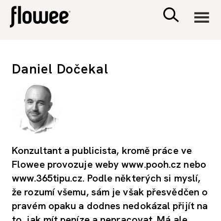
CIVILIZACE
Daniel Dočekal
ZDRAVÍ
PSYCHOLOGIE
RODINA A DĚTI
Konzultant a publicista, kromě práce ve
Flowee provozuje weby
www.pooh.cz
nebo
SEX A VZTAHY
www.365tipu.cz. Podle některých si myslí,
že rozumí všemu, sám je však přesvědčen o
PORADNA
pravém opaku a dodnes nedokázal přijít na
to, jak mít peníze a nepracovat. Má ale