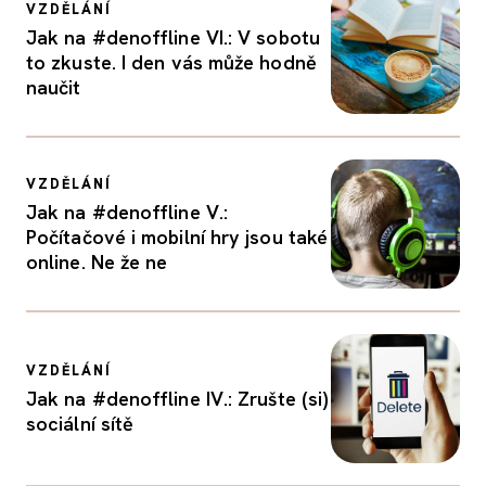
VZDĚLÁNÍ
Jak na #denoffline VI.: V sobotu
to zkuste. I den vás může hodně
naučit
VZDĚLÁNÍ
Jak na #denoffline V.:
Počítačové i mobilní hry jsou také
online. Ne že ne
VZDĚLÁNÍ
Jak na #denoffline IV.: Zrušte (si)
sociální sítě