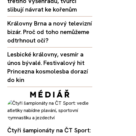
třetího Vyšehradu, tvůrci
slibují návrat ke kořenům
Královny Brna a nový televizní
bizár. Proč od toho nemůžeme
odtrhnout oči?
Lesbické královny, vesmír a
únos bývalé. Festivalový hit
Princezna kosmolesba dorazí
do kin
Čtyři šampionáty na ČT Sport: