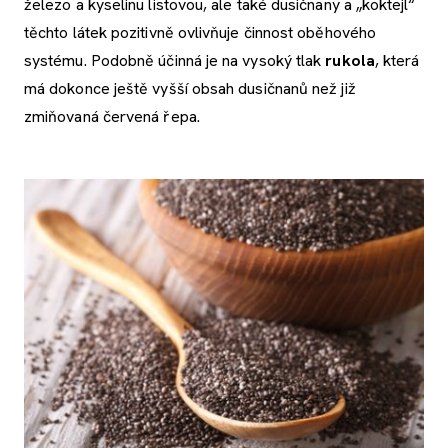
železo a kyselinu listovou, ale také dusičnany a „koktejl“
těchto látek pozitivně ovlivňuje činnost oběhového
systému. Podobně účinná je na vysoký tlak
rukola
, která
má dokonce ještě vyšší obsah dusičnanů než již
zmiňovaná červená řepa.