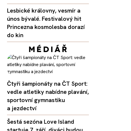
Lesbické královny, vesmír a
únos bývalé. Festivalový hit
Princezna kosmolesba dorazí
do kin
Čtyři šampionáty na ČT Sport:
vedle atletiky nabídne plavání,
sportovní gymnastiku
a jezdectví
Šestá sezóna Love Island
startuje 7. září, diváci budou