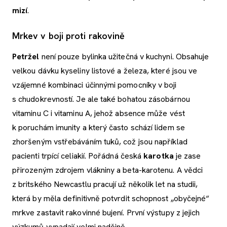
mizí
.
Mrkev v boji proti rakovině
Petržel
není pouze bylinka užitečná v kuchyni. Obsahuje
velkou dávku kyseliny listové a železa, které jsou ve
vzájemné kombinaci účinnými pomocníky v boji
s chudokrevností. Je ale také bohatou zásobárnou
vitaminu C i vitaminu A, jehož absence může vést
k poruchám imunity a který často schází lidem se
zhoršeným vstřebáváním tuků, což jsou například
pacienti trpící celiakií. Pořádná česká
karotka
je zase
přirozeným zdrojem vlákniny a beta-karotenu. A vědci
z britského Newcastlu pracují už několik let na studii,
která by měla definitivně potvrdit schopnost „obyčejné“
mrkve zastavit rakovinné bujení. První výstupy z jejich
výzkumů vypadají velmi nadějně.