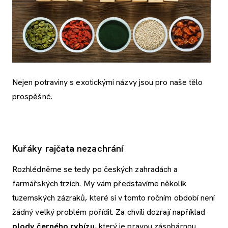
Nejen potraviny s exotickými názvy jsou pro naše tělo
prospěšné.
Kuřáky rajčata nezachrání
Rozhlédněme se tedy po českých zahradách a
farmářských trzích. My vám představíme několik
tuzemských zázraků, které si v tomto ročním období není
žádný velký problém pořídit. Za chvíli dozrají například
plody černého rybízu
, který je pravou zásobárnou