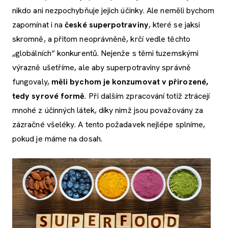
nikdo ani nezpochybňuje jejich účinky. Ale neměli bychom
zapomínat i na
české superpotraviny
, které se jaksi
skromně, a přitom neoprávněně, krčí vedle těchto
„globálních“ konkurentů. Nejenže s těmi tuzemskými
výrazně ušetříme, ale aby superpotraviny správně
fungovaly,
měli bychom je konzumovat v přirozené,
tedy syrové formě
. Při dalším zpracování totiž ztrácejí
mnohé z účinných látek, díky nimž jsou považovány za
zázračné všeléky. A tento požadavek nejlépe splníme,
pokud je máme na dosah.