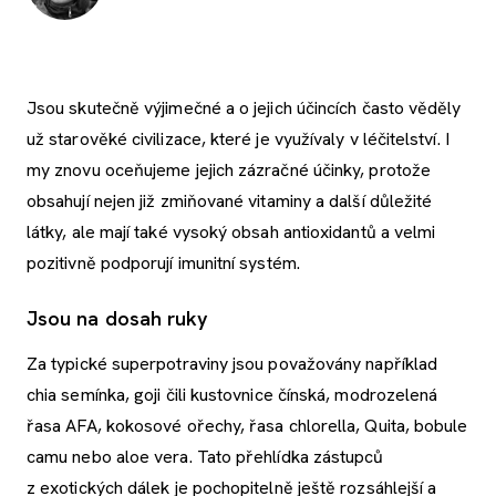
Jsou skutečně výjimečné a o jejich účincích často věděly
už starověké civilizace, které je využívaly v léčitelství. I
my znovu oceňujeme jejich zázračné účinky, protože
obsahují nejen již zmiňované vitaminy a další důležité
látky, ale mají také vysoký obsah antioxidantů a velmi
pozitivně podporují imunitní systém.
Jsou na dosah ruky
Za typické superpotraviny jsou považovány například
chia semínka, goji čili kustovnice čínská, modrozelená
řasa AFA, kokosové ořechy, řasa chlorella, Quita, bobule
camu nebo aloe vera. Tato přehlídka zástupců
z exotických dálek je pochopitelně ještě rozsáhlejší a