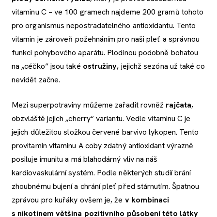
vitaminu C – ve 100 gramech najdeme 200 gramů tohoto
pro organismus nepostradatelného antioxidantu. Tento
vitamin je zároveň požehnáním pro naši pleť a správnou
funkci pohybového aparátu. Plodinou podobně bohatou
na „céčko“ jsou také
ostružiny
, jejichž sezóna už také co
nevidět začne.
Mezi superpotraviny můžeme zařadit rovněž
rajčata
,
obzvláště jejich „cherry“ variantu. Vedle vitaminu C je
jejich důležitou složkou červené barvivo lykopen. Tento
provitamin vitaminu A coby zdatný antioxidant výrazně
posiluje imunitu a má blahodárný vliv na náš
kardiovaskulární systém. Podle některých studií brání
zhoubnému bujení a chrání pleť před stárnutím. Špatnou
zprávou pro kuřáky ovšem je, že
v kombinaci
s nikotinem většina pozitivního působení této látky