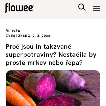
CIVILIZACE
ČLOVĚK
ZVEŘEJNĚNO: 2. 6. 2022
ZDRAVÍ
Proč jsou in takzvané
superpotraviny? Nestačila by
PSYCHOLOGIE
prostě mrkev nebo řepa?
RODINA A DĚTI
SEX A VZTAHY
PORADNA