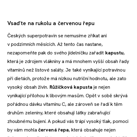
Vsaďte na rukolu a červenou řepu
Českých superpotravin se nemusíme zříkat ani
v podzimních měsících. Až tento čas nastane,
nezapomeňte pak do svého jídelníčku zařadit
kapustu
,
která je zdrojem vlákniny a má mnohem vyšší obsah řady
vitaminů než listové saláty. Je také vynikající potravinou
při dietách, protože má nízkou nutriční hodnotu, ale zato
vysoký obsah živin.
Růžičková kapusta
je nejen
vynikající přílohou k libovým masům. Opět v sobě skrývá
pořádnou dávku vitaminu C, ale zároveň se řadí k těm
druhům zeleniny, které obsahují látky zabraňující
zhoubnému bujení. A pokud vás trápí vysoký tlak, pomoci
by vám mohla
červená řepa
, která obsahuje nejen