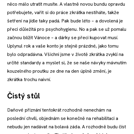
něco málo utratit musíte. A vlastně novou bundu opravdu
potřebujete, vařit si do práce zkrátka nestíháte, takže
šetření na jídle taky padá. Pak bude léto – a dovolená je
přeci důležitá pro psychohygienu. No a pak se už pomalu
začnou blížit Vánoce – a dárky se přeci kupovat musí.
Uplynul rok a vaše konto je stejně prázdné, jako tomu
bylo odpradávna. Všichni jsme v životě zkrátka zvyklí na
určité standardy a myslet si, že se naše návyky mávnutím
kouzelného proutku ze dne na den úplně změní, je
zkrátka trochu naivní.
Čistý stůl
Daňové přiznání tentokrát rozhodně nenechám na
poslední chvíli, objednám se konečně na rehabilitaci a
nebudu jen nadávat na bolavá záda. A rozhodně budu číst