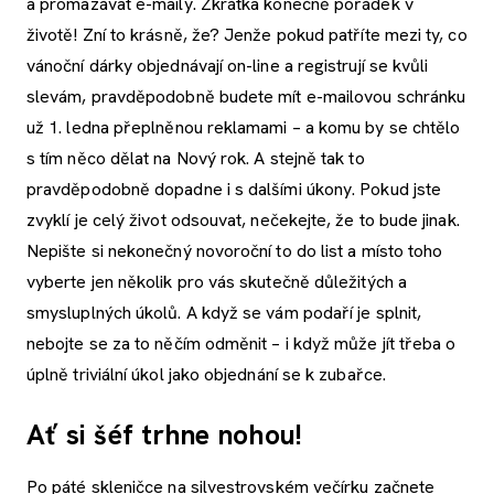
a promazávat e-maily. Zkrátka konečně pořádek v
životě! Zní to krásně, že? Jenže pokud patříte mezi ty, co
vánoční dárky objednávají on-line a registrují se kvůli
slevám, pravděpodobně budete mít e-mailovou schránku
už 1. ledna přeplněnou reklamami – a komu by se chtělo
s tím něco dělat na Nový rok. A stejně tak to
pravděpodobně dopadne i s dalšími úkony. Pokud jste
zvyklí je celý život odsouvat, nečekejte, že to bude jinak.
Nepište si nekonečný novoroční to do list a místo toho
vyberte jen několik pro vás skutečně důležitých a
smysluplných úkolů. A když se vám podaří je splnit,
nebojte se za to něčím odměnit – i když může jít třeba o
úplně triviální úkol jako objednání se k zubařce.
Ať si šéf trhne nohou!
Po páté skleničce na silvestrovském večírku začnete