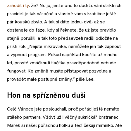
zahodit i ty
, že? No jo, jenže ono to dodržování striktních
pravidel je tak náročné a vlastně vám v krabičce ještě
pár kousků zbylo. A tak si dáte jednu, dvě, až se
dostanete do fáze, kdy si řeknete, že už jste pravidlo
stejně porušili, a tak toto předsevzetí radši odložíte na
příští rok. „Nejste mikrovlnka, nemůžete jen tak zapnout
a vypnout program. Pokud například kouříte už mnoho
let, prosté zmáčknutí tlačítka pravděpodobně nebude
fungovat. Ke změně musíte přistupovat pozvolna a
provádět malé postupné změny,“ píše Lee.
Hon na spřízněnou duši
Celé Vánoce jste poslouchali, proč pořád ještě nemáte
stálého partnera. Vždyť už i věčný sukničkář bratranec
Marek si našel pořádnou holku a teď čekají miminko. Ale