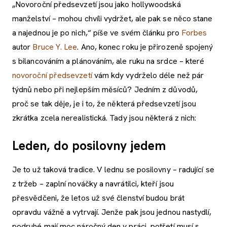
„Novoroční předsevzetí jsou jako hollywoodská
manželství – mohou chvíli vydržet, ale pak se něco stane
a najednou je po nich,“ píše ve svém článku pro
Forbes
autor
Bruce Y. Lee
. Ano, konec roku je přirozeně spojený
s bilancováním a plánováním, ale ruku na srdce – které
novoroční předsevzetí
vám kdy vydrželo déle než pár
týdnů nebo při nejlepším měsíců? Jedním z důvodů,
proč se tak děje, je i to, že některá předsevzetí jsou
zkrátka zcela nerealistická. Tady jsou některá z nich:
Leden, do posilovny jedem
Je to už taková tradice. V lednu se posilovny – radující se
z tržeb – zaplní nováčky a navrátilci, kteří jsou
přesvědčeni, že letos už své členství budou brát
opravdu vážně a vytrvají. Jenže pak jsou jednou nastydlí,
podruhé mají moc náročný den v práci, potřetí musí s