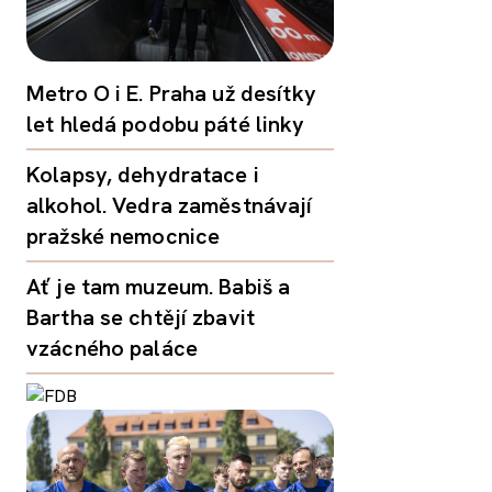
Metro O i E. Praha už desítky
let hledá podobu páté linky
Kolapsy, dehydratace i
alkohol. Vedra zaměstnávají
pražské nemocnice
Ať je tam muzeum. Babiš a
Bartha se chtějí zbavit
vzácného paláce