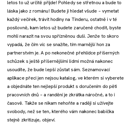
letos to už určitě přijde! Pohledy se střetnou a bude to
láska jako z románu! Budete ji hledat všude – vymetat
každý večírek, trávit hodiny na Tinderu, ostatně i v té
posilovně, kam letos už budete zaručeně chodit, byste
mohli narazit na svou spřízněnou duši. Jenže to skoro
vypadá, že čím víc se snažíte, tím marnější hon za
partnerstvím je. A po nekonečné přehlídce příšerných
schůzek s ještě příšernějšími lidmi možná nakonec
usoudíte, že bude lepší zůstat sám. Seznamovací
aplikace přeci jen nejsou katalog, ve kterém si vyberete
a objednáte ten nejlepší produkt s doručením do pěti
pracovních dnů – a randění je zkrátka náročné, a to i
časově. Takže se nikam nehoňte a raději si užívejte
svobody, než se ten, kterého vám nakonec babička
stejně zkritizuje, objeví.