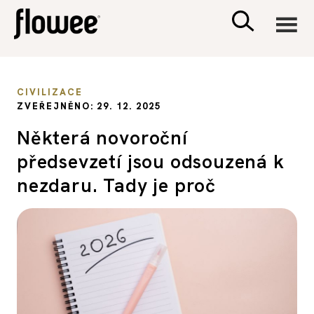
CIVILIZACE
CIVILIZACE
ZVEŘEJNĚNO: 29. 12. 2025
ZDRAVÍ
Některá novoroční
předsevzetí jsou odsouzená k
PSYCHOLOGIE
nezdaru. Tady je proč
RODINA A DĚTI
SEX A VZTAHY
PORADNA