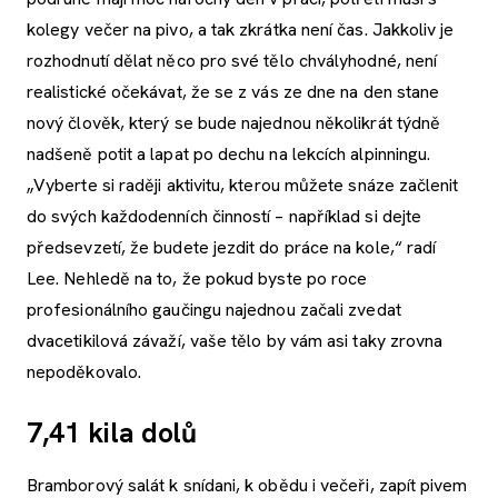
kolegy večer na pivo, a tak zkrátka není čas. Jakkoliv je
rozhodnutí dělat něco pro své tělo chvályhodné, není
realistické očekávat, že se z vás ze dne na den stane
nový člověk, který se bude najednou několikrát týdně
nadšeně potit a lapat po dechu na lekcích alpinningu.
„Vyberte si raději aktivitu, kterou můžete snáze začlenit
do svých každodenních činností – například si dejte
předsevzetí, že budete jezdit do práce na kole,“ radí
Lee. Nehledě na to, že pokud byste po roce
profesionálního gaučingu najednou začali zvedat
dvacetikilová závaží, vaše tělo by vám asi taky zrovna
nepoděkovalo.
7,41 kila dolů
Bramborový salát k snídani, k obědu i večeři, zapít pivem