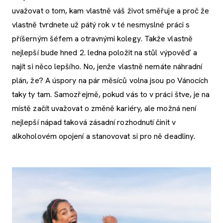
uvažovat o tom, kam vlastně váš život směřuje a proč že
vlastně tvrdnete už pátý rok v té nesmyslné práci s
příšerným šéfem a otravnými kolegy. Takže vlastně
nejlepší bude hned 2. ledna položit na stůl výpověď a
najít si něco lepšího. No, jenže vlastně nemáte náhradní
plán, že? A úspory na pár měsíců volna jsou po Vánocích
taky ty tam. Samozřejmě, pokud vás to v práci štve, je na
místě začít uvažovat o změně kariéry, ale možná není
nejlepší nápad taková zásadní rozhodnutí činit v
alkoholovém opojení a stanovovat si pro ně deadliny.