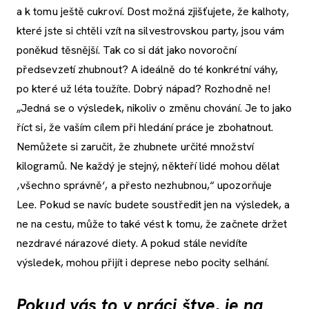
a k tomu ještě cukroví. Dost možná zjišťujete, že kalhoty,
které jste si chtěli vzít na silvestrovskou party, jsou vám
poněkud těsnější. Tak co si dát jako novoroční
předsevzetí zhubnout? A ideálně do té konkrétní váhy,
po které už léta toužíte. Dobrý nápad? Rozhodně ne!
„Jedná se o výsledek, nikoliv o změnu chování. Je to jako
říct si, že vaším cílem při hledání práce je zbohatnout.
Nemůžete si zaručit, že zhubnete určité množství
kilogramů. Ne každý je stejný, někteří lidé mohou dělat
‚všechno správně‘, a přesto nezhubnou,“ upozorňuje
Lee. Pokud se navíc budete soustředit jen na výsledek, a
ne na cestu, může to také vést k tomu, že začnete držet
nezdravé nárazové diety. A pokud stále nevidíte
výsledek, mohou přijít i deprese nebo pocity selhání.
Pokud vás to v práci štve, je na