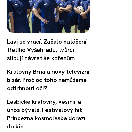
Lavi se vrací. Začalo natáčení
třetího Vyšehradu, tvůrci
slibují návrat ke kořenům
Královny Brna a nový televizní
bizár. Proč od toho nemůžeme
odtrhnout oči?
Lesbické královny, vesmír a
únos bývalé. Festivalový hit
Princezna kosmolesba dorazí
do kin