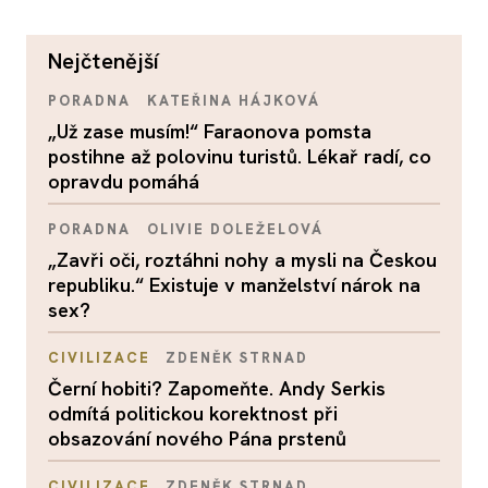
nejčtenější
PORADNA
KATEŘINA HÁJKOVÁ
„Už zase musím!“ Faraonova pomsta
postihne až polovinu turistů. Lékař radí, co
opravdu pomáhá
PORADNA
OLIVIE DOLEŽELOVÁ
„Zavři oči, roztáhni nohy a mysli na Českou
republiku.“ Existuje v manželství nárok na
sex?
CIVILIZACE
ZDENĚK STRNAD
Černí hobiti? Zapomeňte. Andy Serkis
odmítá politickou korektnost při
obsazování nového Pána prstenů
CIVILIZACE
ZDENĚK STRNAD