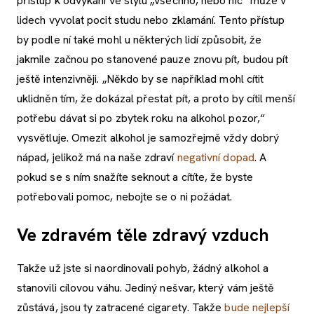
přístup k odvykání ve stylu „všechno, nebo nic“ může v
lidech vyvolat pocit studu nebo zklamání. Tento přístup
by podle ní také mohl u některých lidí způsobit, že
jakmile začnou po stanovené pauze znovu pít, budou pít
ještě intenzivněji. „Někdo by se například mohl cítit
uklidněn tím, že dokázal přestat pít, a proto by cítil menší
potřebu dávat si po zbytek roku na alkohol pozor,“
vysvětluje. Omezit alkohol je samozřejmě vždy dobrý
nápad, jelikož má na naše zdraví
negativní
dopad
. A
pokud se s ním snažíte seknout a cítíte, že byste
potřebovali pomoc, nebojte se o ni požádat.
Ve zdravém těle zdravý vzduch
Takže už jste si naordinovali pohyb, žádný alkohol a
stanovili cílovou váhu. Jediný nešvar, který vám ještě
zůstává, jsou ty zatracené cigarety. Takže
bude nejlepší