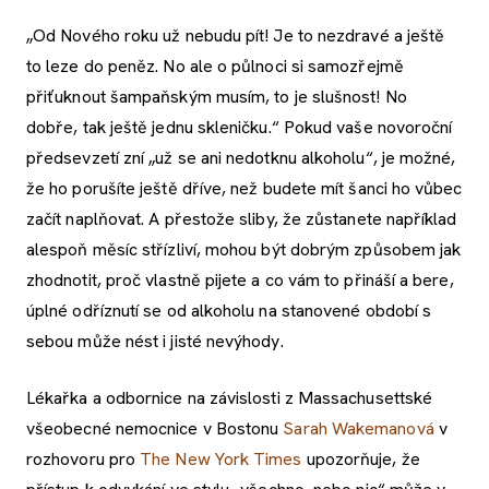
„Od Nového roku už nebudu pít! Je to nezdravé a ještě
to leze do peněz. No ale o půlnoci si samozřejmě
přiťuknout šampaňským musím, to je slušnost! No
dobře, tak ještě jednu skleničku.“ Pokud vaše novoroční
předsevzetí zní „už se ani nedotknu alkoholu“, je možné,
že ho porušíte ještě dříve, než budete mít šanci ho vůbec
začít naplňovat. A přestože sliby, že zůstanete například
alespoň měsíc střízliví, mohou být dobrým způsobem jak
zhodnotit, proč vlastně pijete a co vám to přináší a bere,
úplné odříznutí se od alkoholu na stanovené období s
sebou může nést i jisté nevýhody.
Lékařka a odbornice na závislosti z Massachusettské
všeobecné nemocnice v Bostonu
Sarah Wakemanová
v
rozhovoru pro
The New York Times
upozorňuje, že