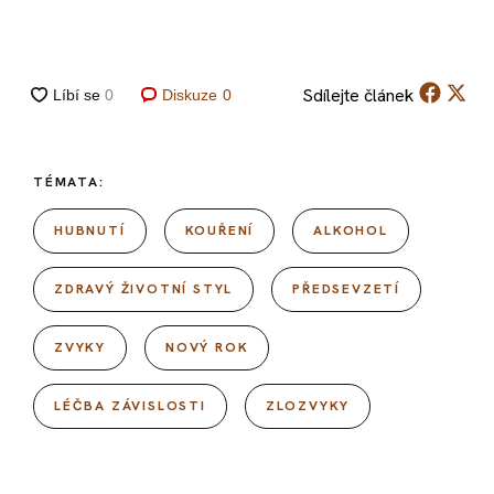
Sdílejte
článek
Diskuze
0
TÉMATA:
HUBNUTÍ
KOUŘENÍ
ALKOHOL
ZDRAVÝ ŽIVOTNÍ STYL
PŘEDSEVZETÍ
ZVYKY
NOVÝ ROK
LÉČBA ZÁVISLOSTI
ZLOZVYKY