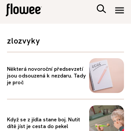
CIVILIZACE
zlozvyky
ZDRAVÍ
PSYCHOLOGIE
Některá novoroční předsevzetí
jsou odsouzená k nezdaru. Tady
je proč
RODINA A DĚTI
SEX A VZTAHY
Když se z jídla stane boj. Nutit
PORADNA
dítě jíst je cesta do pekel