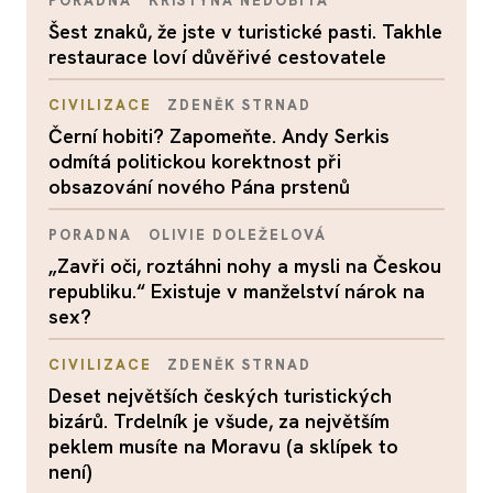
PORADNA
KRISTÝNA NEDOBITÁ
Šest znaků, že jste v turistické pasti. Takhle
restaurace loví důvěřivé cestovatele
CIVILIZACE
ZDENĚK STRNAD
Černí hobiti? Zapomeňte. Andy Serkis
odmítá politickou korektnost při
obsazování nového Pána prstenů
PORADNA
OLIVIE DOLEŽELOVÁ
„Zavři oči, roztáhni nohy a mysli na Českou
republiku.“ Existuje v manželství nárok na
sex?
CIVILIZACE
ZDENĚK STRNAD
Deset největších českých turistických
bizárů. Trdelník je všude, za největším
peklem musíte na Moravu (a sklípek to
není)