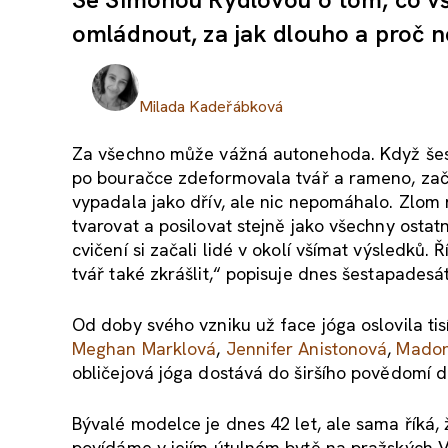
omládnout, za jak dlouho a proč n
Milada Kadeřábková
Za všechno může vážná autonehoda. Když šesta
po bouračce zdeformovala tvář a rameno, zača
vypadala jako dřív, ale nic nepomáhalo. Zlom na
tvarovat a posilovat stejně jako všechny ostatn
cvičení si začali lidé v okolí všímat výsledků. Ř
tvář také zkrášlit,“ popisuje dnes šestapadesá
Od doby svého vzniku už face jóga oslovila tisí
Meghan Marklová
,
Jennifer Anistonová
,
Mado
obličejová jóga dostává do širšího povědomí d
Bývalé modelce je dnes 42 let, ale sama říká, 
povídáme v jejím útulném bytě na pražských Vi