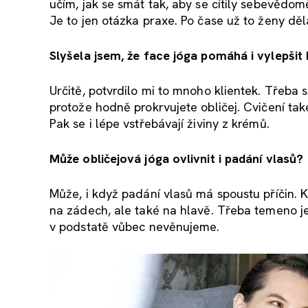
učím, jak se smát tak, aby se cítily sebevědom
Je to jen otázka praxe. Po čase už to ženy děla
Slyšela jsem, že face jóga pomáhá i vylepšit k
Určitě, potvrdilo mi to mnoho klientek. Třeba s
protože hodně prokrvujete obličej. Cvičení tak
Pak se i lépe vstřebávají živiny z krémů.
Může obličejová jóga ovlivnit i padání vlasů?
Může, i když padání vlasů má spoustu příčin. K
na zádech, ale také na hlavě. Třeba temeno je
v podstatě vůbec nevěnujeme.