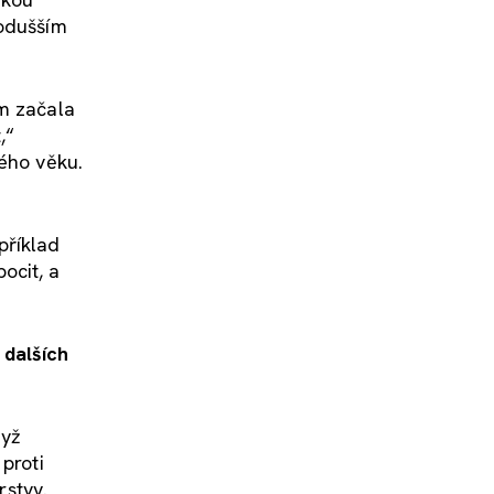
nodušším
em začala
,“
dého věku.
příklad
ocit, a
 dalších
dyž
proti
rstvy.