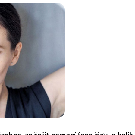
chno lze řešit pomocí face jógy, o kolik 