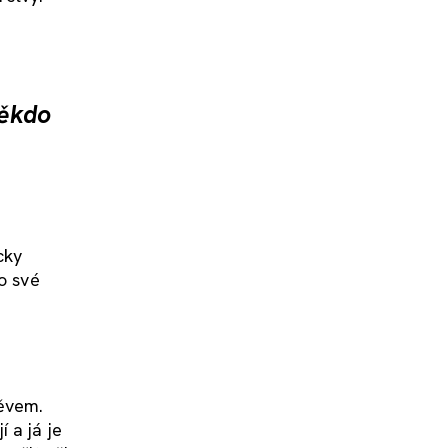
někdo
cky
o své
měvem.
 a já je