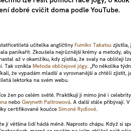
ení dobré cvičit doma podle YouTube.
třicetiletá učitelka angličtiny
Fumiko Takatsu
zjistila, 
la panikařit. Zkoušela nejrůznější krémy a metody, ab
stal až v okamžiku, kdy zjistila, že svaly na obličeji lz
í. Tak vznikla
Metoda obličejové jógy
. „Po několika týd
íkali, že vypadám mladší a vyrovnanější a chtěli zjistit, 
tiletá lektorka na svém webu.
ce žen po celém světě. Praktikují ji mimo jiné i celebrity
nna
nebo
Gwyneth Paltrowová
. A další stále přibývají. 
íky certifikované koučce
Simoně Rydlové
.
že jí většina lidí hádá méně. Naprosto chápu. Když si sp
nohradech, marně se snažím na jejím obličeji najít něj