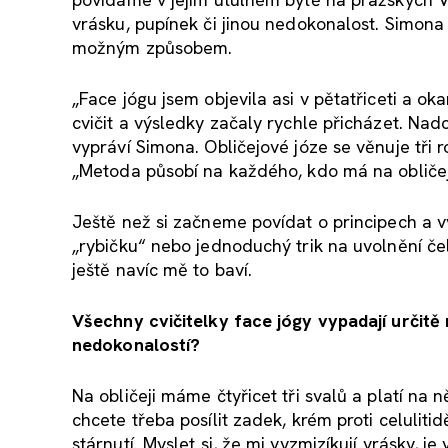
vrásku, pupínek či jinou nedokonalost. Simona
možným způsobem.
„Face jógu jsem objevila asi v pětatřiceti a 
cvičit a výsledky začaly rychle přicházet. Nad
vypráví Simona. Obličejové józe se věnuje tři 
„Metoda působí na každého, kdo má na obličeji
Ještě než si začneme povídat o principech a 
„rybičku“ nebo jednoduchý trik na uvolnění če
ještě navíc mě to baví.
Všechny cvičitelky face jógy vypadají určitě
nedokonalostí
?
Na obličeji máme čtyřicet tři svalů a platí na n
chcete třeba posílit zadek, krém proti celulit
stárnutí. Myslet si, že mi vyzmizíkují vrásky, j