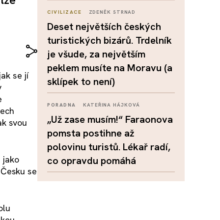
CIVILIZACE
ZDENĚK STRNAD
Deset největších českých
turistických bizárů. Trdelník
je všude, za největším
peklem musíte na Moravu (a
jak se jí
sklípek to není)
y
e
PORADNA
KATEŘINA HÁJKOVÁ
nech
„Už zase musím!“ Faraonova
jak svou
pomsta postihne až
polovinu turistů. Lékař radí,
 jako
co opravdu pomáhá
V Česku se
olu
akou