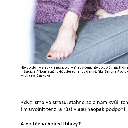
Někdo vidí výsledky hned po prvním cvičení, někdo po čtrnácti dn
měsících. Přitom stačí cvičit deset minut denně, říká Simona Rydlov
Michaela Cásková
Když jsme ve stresu, stáhne se a nám kvůli to
tím uvolnit tenzi a růst vlasů naopak podpořit.
A co třeba bolesti hlavy?