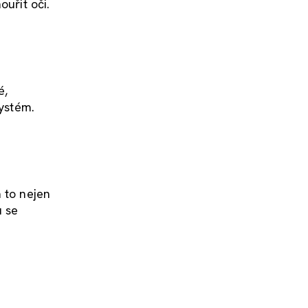
ouřit oči.
é,
systém.
 to nejen
u se