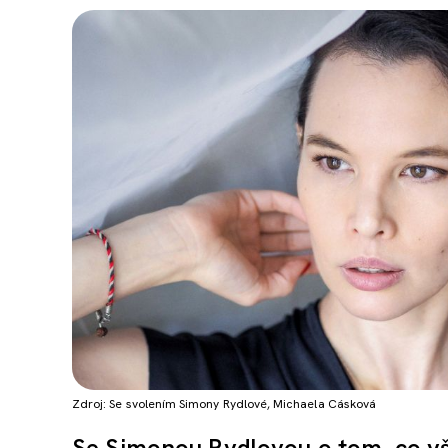
Zdroj: Se svolením Simony Rydlové, Michaela Cásková
Se Simonou Rydlovou o tom, co vše