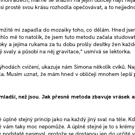
 si prostě svou krásu rozhodla opečovávat, a to nejjed
okamžitě mi zapadla do mozaiky toho, co dělám. Hned js
chlo mě to natolik, že jsem tuto metodu začala studovat
roky a jejíma rukama za tu dobu prošly desítky žen kaž
 svaly a působí na něj gravitace,“ usmívá se lektorka.
výhodách cvičení, ukazuje nám Simona několik cviků. Na
la. Musím uznat, že mám hned v obličeji mnohem lepší p
 mladší, než jsou. Jak přesně metoda
zbavuje vrásek a
ě úplně stejný princip jako na každý jiný sval na těle. K
idě vám taky moc nepomůže. A úplně stejné je to s krémy 
e v podstatě nesmysl, protože se dostanou jen do určité v