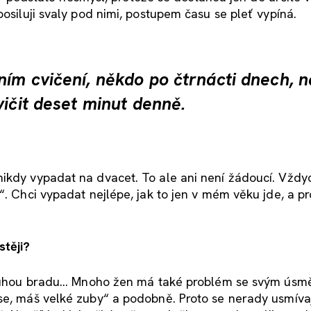
posiluji svaly pod nimi, postupem času se pleť vypíná.
ním cvičení, někdo po čtrnácti dnech, 
vičit deset minut denně.
nikdy vypadat na dvacet. To ale ani není žádoucí. Vždy
“. Chci vypadat nejlépe, jak to jen v mém věku jde, a pr
stěji?
druhou bradu... Mnoho žen má také problém se svým ús
se, máš velké zuby“ a podobně. Proto se nerady usmívají