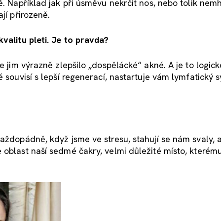
ě. Například jak při úsměvu nekrčit nos, nebo tolik nemh
jí přirozeně.
valitu pleti. Je to pravda?
e jim výrazně zlepšilo „dospělácké“ akné. A je to logick
é souvisí s lepší regenerací, nastartuje vám lymfatický 
aždopádně, když jsme ve stresu, stahují se nám svaly, a
 oblast naší sedmé čakry, velmi důležité místo, kterém