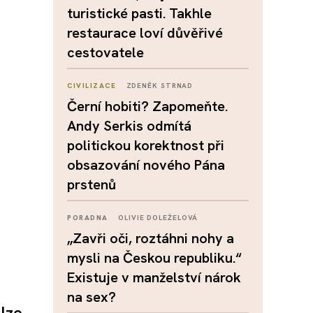
turistické pasti. Takhle
restaurace loví důvěřivé
cestovatele
CIVILIZACE
ZDENĚK STRNAD
Černí hobiti? Zapomeňte.
Andy Serkis odmítá
politickou korektnost při
obsazování nového Pána
prstenů
PORADNA
OLIVIE DOLEŽELOVÁ
„Zavři oči, roztáhni nohy a
mysli na Českou republiku.“
Existuje v manželství nárok
na sex?
lze