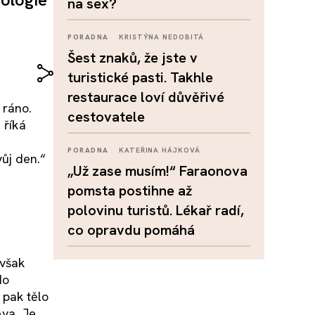
na sex?
PORADNA
KRISTÝNA NEDOBITÁ
Šest znaků, že jste v
turistické pasti. Takhle
restaurace loví důvěřivé
 ráno.
cestovatele
 říká
PORADNA
KATEŘINA HÁJKOVÁ
vůj den.“
„Už zase musím!“ Faraonova
pomsta postihne až
polovinu turistů. Lékař radí,
co opravdu pomáhá
 však
do
 pak tělo
eva. Je