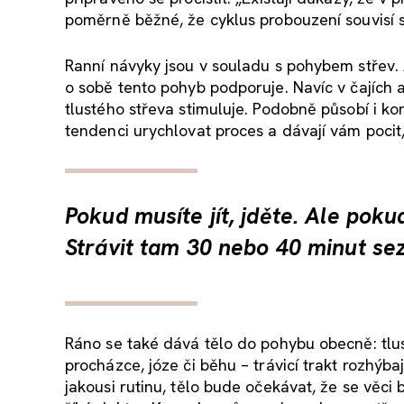
poměrně běžné, že cyklus probouzení souvisí s 
Ranní návyky jsou v souladu s pohybem střev. 
o sobě tento pohyb podporuje. Navíc v čajích 
tlustého střeva stimuluje. Podobně působí i ko
tendenci urychlovat proces a dávají vám pocit, 
Pokud musíte jít, jděte. Ale pok
Strávit tam 30 nebo 40 minut sez
Ráno se také dává tělo do pohybu obecně: tlust
procházce, józe či běhu – trávicí trakt rozhýbaj
jakousi rutinu, tělo bude očekávat, že se věci