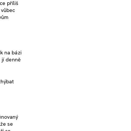
e příliš
d vůbec
evům
k na bázi
 jí denně
zhýbat
věnovaný
kže se
ři se