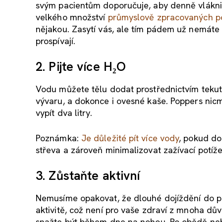
svým pacientům doporučuje, aby denně vlákn
velkého množství
průmyslově zpracovaných p
nějakou. Zasytí vás, ale tím pádem už nemáte 
prospívají.
2. Pijte více H₂O
Vodu můžete tělu dodat prostřednictvím tekuti
vývaru, a dokonce i ovesné kaše. Poppers nicm
vypít dva litry.
Poznámka:
Je důležité pít více vody
, pokud do
střeva a zároveň minimalizovat zažívací potíže
3. Zůstaňte aktivní
Nemusíme opakovat, že dlouhé dojíždění do pr
aktivitě, což není pro vaše zdraví z mnoha dův
snažte být během dne na nohou. Po obědě nebo