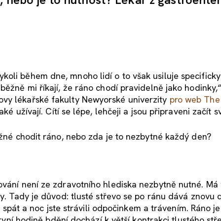
oli během dne, mnoho lidí o to však usiluje specificky
běžně mi říkají, že ráno chodí pravidelně jako hodinky,“
ovy lékařské fakulty Newyorské univerzity
pro web The
ké užívají. Cítí se lépe, lehčeji a jsou připraveni začít s
běžné chodit ráno, nebo zda je to nezbytné každý den?
ování není ze zdravotního hlediska nezbytně nutné. Má
ny. Tady je důvod: tlusté střevo se po ránu dává znovu 
te spát a noc jste strávili odpočinkem a trávením. Ráno je
první hodině bdění dochází k větší kontrakci tlustého stř