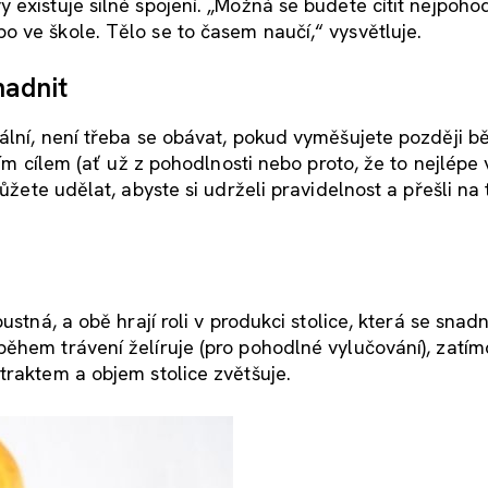
existuje silné spojení. „Možná se budete cítit nejpohod
 ve škole. Tělo se to časem naučí,“ vysvětluje.
nadnit
mální, není třeba se obávat, pokud vyměšujete později 
ším cílem (ať už z pohodlnosti nebo proto, že to nejlépe
ůžete udělat, abyste si udrželi pravidelnost a přešli na 
ustná, a obě hrají roli v produkci stolice, která se snad
ěhem trávení želíruje (pro pohodlné vylučování), zatím
traktem a objem stolice zvětšuje.