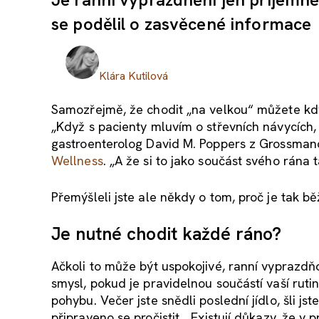
se podělil o zasvěcené informace
Klára Kutilová
Samozřejmě, že chodit „na velkou“ můžete kdyk
„Když s pacienty mluvím o střevních návycích, 
gastroenterolog David M. Poppers z Grossman
Wellness
. „A že si to jako součást svého rána ta
Přemýšleli jste ale někdy o tom, proč je tak 
Je nutné chodit každé ráno?
Ačkoli to může být uspokojivé, ranní vyprazdň
smysl, pokud je pravidelnou součástí vaší ruti
pohybu. Večer jste snědli poslední jídlo, šli js
připraveno se pročistit. „Existují důkazy, že v 