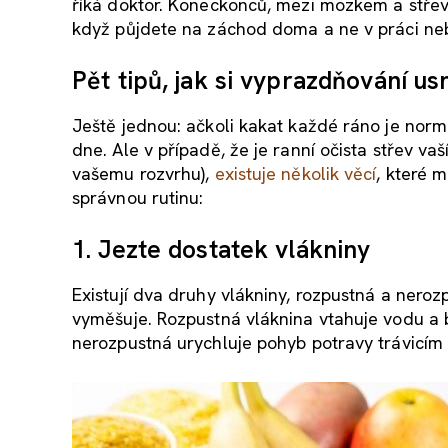
říká doktor. Koneckonců, mezi mozkem a střevy 
když půjdete na záchod doma a ne v práci nebo
Pět tipů, jak si vyprazdňování
us
Ještě jednou: ačkoli kakat každé ráno je nor
dne. Ale v případě, že je ranní očista střev va
vašemu rozvrhu),
existuje několik věcí
, které m
správnou rutinu:
1. Jezte dostatek vlákniny
Existují dva druhy vlákniny, rozpustná a nerozp
vyměšuje. Rozpustná vláknina vtahuje vodu a b
nerozpustná urychluje pohyb potravy trávicím 