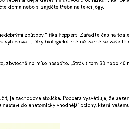
čte doma nebo si zajděte třeba na lekci jógy.
nedobrými způsoby,“ říká Poppers. Zařaďte čas na toal
e vyhovovat. „Díky biologické zpětné vazbě se vaše těl
ete, zbytečně na míse neseďte. „Strávit tam 30 nebo 40 
žít, je záchodová stolička. Poppers vysvětluje, že sezen
astaví do anatomicky vhodnější polohy, která vašemu