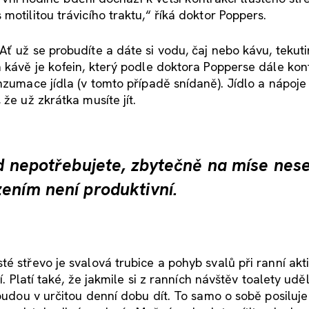
motilitou trávicího traktu,“ říká doktor Poppers.
Ať už se probudíte a dáte si vodu, čaj nebo kávu, tekut
a kávě je kofein, který podle doktora Popperse dále ko
nzumace jídla (v tomto případě snídaně). Jídlo a nápoje
že už zkrátka musíte jít.
ud nepotřebujete, zbytečně na míse nes
ením není produktivní.
é střevo je svalová trubice a pohyb svalů při ranní akti
í. Platí také, že jakmile si z ranních návštěv toalety udě
 budou v určitou denní dobu dít. To samo o sobě posiluje