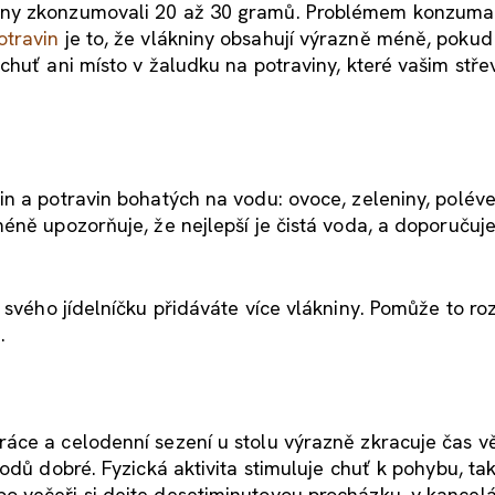
iny zkonzumovali 20 až 30 gramů. Problémem konzumac
otravin
je to, že vlákniny obsahují výrazně méně, poku
chuť ani místo v žaludku na potraviny, které vašim stř
n a potravin bohatých na vodu: ovoce, zeleniny, poléve
éně upozorňuje, že nejlepší je čistá voda, a doporučuje
 svého jídelníčku přidáváte více vlákniny. Pomůže to ro
.
áce a celodenní sezení u stolu výrazně zkracuje čas 
odů dobré. Fyzická aktivita stimuluje chuť k pohybu, ta
 večeři si dejte desetiminutovou procházku, v kancelá