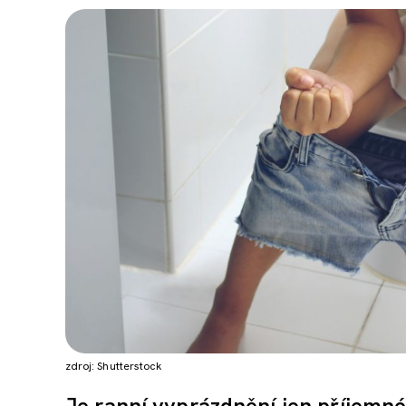
zdroj: Shutterstock
Je ranní vyprázdnění jen příjemné