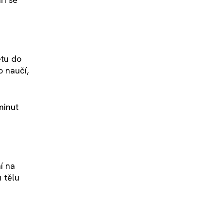
etu do
o naučí,
minut
í na
 tělu