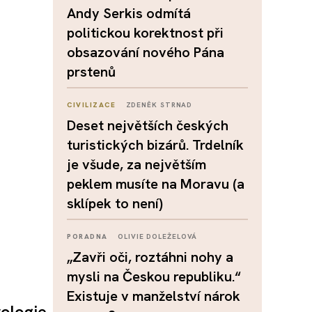
Andy Serkis odmítá
politickou korektnost při
obsazování nového Pána
prstenů
CIVILIZACE
ZDENĚK STRNAD
Deset největších českých
turistických bizárů. Trdelník
je všude, za největším
peklem musíte na Moravu (a
sklípek to není)
PORADNA
OLIVIE DOLEŽELOVÁ
„Zavři oči, roztáhni nohy a
mysli na Českou republiku.“
Existuje v manželství nárok
rologie