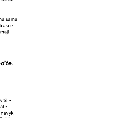
ina sama
ntrakce
 mají
eďte.
vitě –
láte
 návyk,