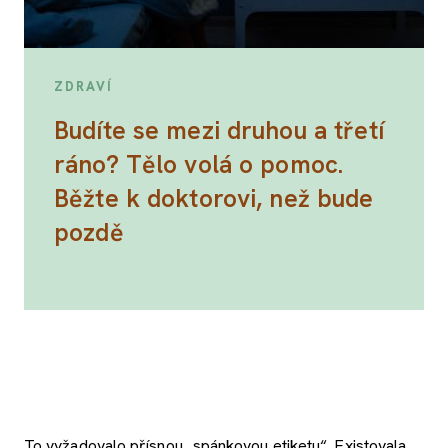
ZDRAVÍ
Budíte se mezi druhou a třetí
ráno? Tělo volá o pomoc.
Běžte k doktorovi, než bude
pozdě
To vyžadovalo přísnou „spánkovou etiketu“. Existovala