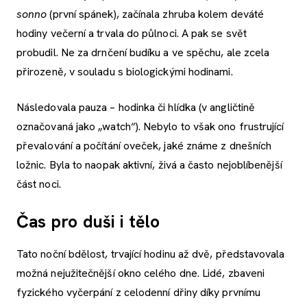
sonno
(první spánek), začínala zhruba kolem deváté
hodiny večerní a trvala do půlnoci. A pak se svět
probudil. Ne za drnčení budíku a ve spěchu, ale zcela
přirozeně, v souladu s biologickými hodinami.
Následovala pauza – hodinka či hlídka (v angličtině
označovaná jako „watch“). Nebylo to však ono frustrující
převalování a počítání oveček, jaké známe z dnešních
ložnic. Byla to naopak aktivní, živá a často nejoblíbenější
část noci.
Čas pro duši i tělo
Tato noční bdělost, trvající hodinu až dvě, představovala
možná nejužitečnější okno celého dne. Lidé, zbaveni
fyzického vyčerpání z celodenní dřiny díky prvnímu