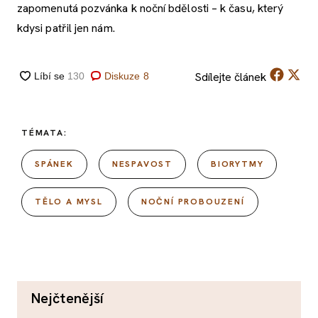
zapomenutá pozvánka k noční bdělosti – k času, který
kdysi patřil jen nám.
Sdílejte
článek
Diskuze
8
TÉMATA:
SPÁNEK
NESPAVOST
BIORYTMY
TĚLO A MYSL
NOČNÍ PROBOUZENÍ
nejčtenější