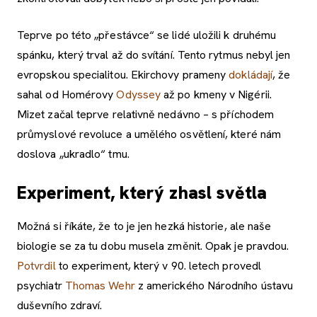
Teprve po této „přestávce“ se lidé uložili k druhému
spánku, který trval až do svítání. Tento rytmus nebyl jen
evropskou specialitou. Ekirchovy prameny
dokládají
, že
sahal od Homérovy
Odyssey
až po kmeny v Nigérii.
Mizet začal teprve relativně nedávno – s příchodem
průmyslové revoluce a umělého osvětlení, které nám
doslova „ukradlo“ tmu.
Experiment, který zhasl světla
Možná si říkáte, že to je jen hezká historie, ale naše
biologie se za tu dobu musela změnit. Opak je pravdou.
Potvrdil
to experiment, který v 90. letech provedl
psychiatr
Thomas Wehr
z amerického Národního ústavu
duševního zdraví.