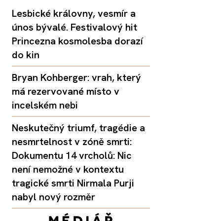
Lesbické královny, vesmír a
únos bývalé. Festivalový hit
Princezna kosmolesba dorazí
do kin
Bryan Kohberger: vrah, který
má rezervované místo v
incelském nebi
Neskutečný triumf, tragédie a
nesmrtelnost v zóně smrti:
Dokumentu 14 vrcholů: Nic
není nemožné v kontextu
tragické smrti Nirmala Purji
nabyl nový rozměr