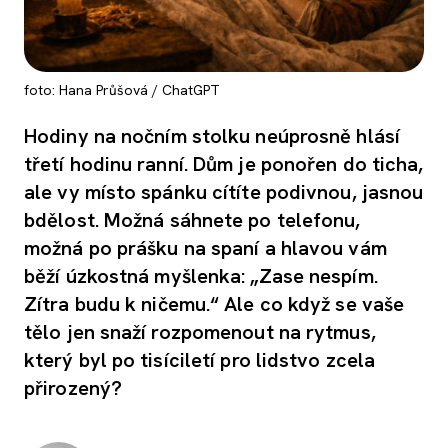
foto: Hana Průšová / ChatGPT
Hodiny na nočním stolku neúprosně hlásí
třetí hodinu ranní. Dům je ponořen do ticha,
ale vy místo spánku cítíte podivnou, jasnou
bdělost. Možná sáhnete po telefonu,
možná po prášku na spaní a hlavou vám
běží úzkostná myšlenka: „Zase nespím.
Zítra budu k ničemu.“ Ale co když se vaše
tělo jen snaží rozpomenout na rytmus,
který byl po tisíciletí pro lidstvo zcela
přirozený?