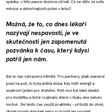
spánku, v této pauze doslova ožívali. Co se dělo za svitu
měsíce a dohořívajících polen v krbu?
Možná, že to, co dnes lékaři
nazývají nespavostí, je ve
skutečnosti jen zapomenutá
pozvánka k času, který kdysi
patřil jen nám.
Byl to čas vyhrazený intimitě. Pro partnery, jinak unavené
prací na poli, to byla jediná doba, kdy měli energii a
soukromí jeden pro druhého. Klid noci byl také ideální
pro modlitbu a tiché rozjímání, které v hluku dne nebylo
možné. Jiní tento čas využili prakticky – přiložili do ohně,
zkontrolovali dobytek nebo si prostě jen povídali.