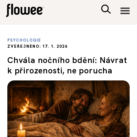
CIVILIZACE
PSYCHOLOGIE
ZVEŘEJNĚNO: 17. 1. 2026
ZDRAVÍ
Chvála nočního bdění: Návrat
k přirozenosti, ne porucha
PSYCHOLOGIE
RODINA A DĚTI
SEX A VZTAHY
PORADNA