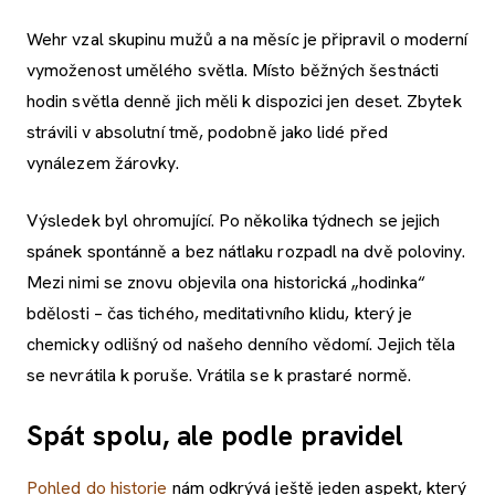
Wehr vzal skupinu mužů a na měsíc je připravil o moderní
vymoženost umělého světla. Místo běžných šestnácti
hodin světla denně jich měli k dispozici jen deset. Zbytek
strávili v absolutní tmě, podobně jako lidé před
vynálezem žárovky.
Výsledek byl ohromující. Po několika týdnech se jejich
spánek spontánně a bez nátlaku rozpadl na dvě poloviny.
Mezi nimi se znovu objevila ona historická „hodinka“
bdělosti – čas tichého, meditativního klidu, který je
chemicky odlišný od našeho denního vědomí. Jejich těla
se nevrátila k poruše. Vrátila se k prastaré normě.
Spát spolu, ale podle pravidel
Pohled do historie
nám odkrývá ještě jeden aspekt, který