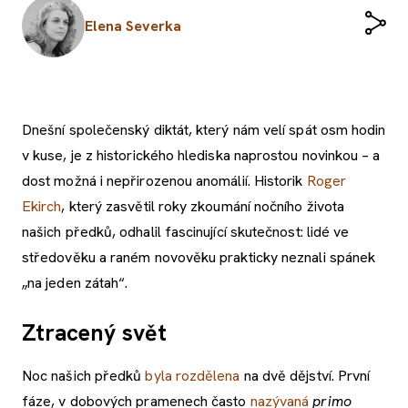
Elena Severka
Dnešní společenský diktát, který nám velí spát osm hodin
v kuse, je z historického hlediska naprostou novinkou – a
dost možná i nepřirozenou anomálií. Historik
Roger
Ekirch
, který zasvětil roky zkoumání nočního života
našich předků, odhalil fascinující skutečnost: lidé ve
středověku a raném novověku prakticky neznali spánek
„na jeden zátah“.
Ztracený svět
Noc našich předků
byla rozdělena
na dvě dějství. První
fáze, v dobových pramenech často
nazývaná
primo