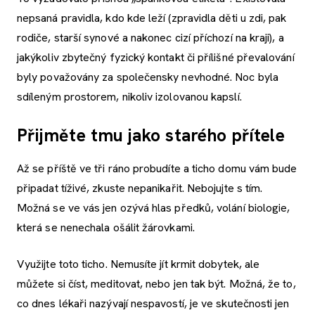
nepsaná pravidla, kdo kde leží (zpravidla děti u zdi, pak
rodiče, starší synové a nakonec cizí příchozí na kraji), a
jakýkoliv zbytečný fyzický kontakt či přílišné převalování
byly považovány za společensky nevhodné. Noc byla
sdíleným prostorem, nikoliv izolovanou kapslí.
Přijměte tmu jako starého přítele
Až se příště ve tři ráno probudíte a ticho domu vám bude
připadat tíživé, zkuste nepanikařit. Nebojujte s tím.
Možná se ve vás jen ozývá hlas předků, volání biologie,
která se nenechala ošálit žárovkami.
Využijte toto ticho. Nemusíte jít krmit dobytek, ale
můžete si číst, meditovat, nebo jen tak být. Možná, že to,
co dnes lékaři nazývají nespavostí, je ve skutečnosti jen