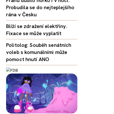
Prahu dusilo horko i v noci.
Probudila se do nejteplejšího
rána v Česku
Blíží se zdražení elektřiny.
Fixace se může vyplatit
Politolog: Souběh senátních
voleb s komunálními může
pomoct hnutí ANO