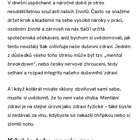
V dnešní uspěchané a náročné době je stres
neoddělitelnou součástí našich životů. Často se snažíme
držet krok a klademe na sebe vysoké nároky v práci,
osobním životě a zároveň na nás tlačí i určitá
společenská očekávání, aniž bychom si uvědomovali, jak
tento neustálý tlak ovlivňuje naše duševní zdraví. Jedním
z důsledků všeho toho stresu může být tzv. „
mental
breakdown
“, nebo česky nervové zhroucení, tedy
selhání a rozpad integrity našeho duševního zdraví.
A i když kolikrát míváte sklony obviňovat sami sebe,
musíte si uvědomit, že to není vaše chyba. Mentální
zdraví je na stejné úrovni jako zdraví fyzické – také byste
si nedávali za vinu, kdybyste se nakazili chřipkou nebo si
zlomili nohu.