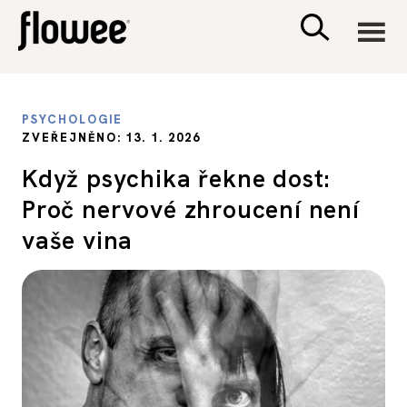
CIVILIZACE
PSYCHOLOGIE
ZVEŘEJNĚNO: 13. 1. 2026
ZDRAVÍ
Když psychika řekne dost:
Proč nervové zhroucení není
PSYCHOLOGIE
vaše vina
RODINA A DĚTI
SEX A VZTAHY
PORADNA