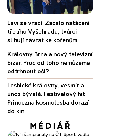
Lavi se vrací. Začalo natáčení
třetího Vyšehradu, tvůrci
slibují návrat ke kořenům
Královny Brna a nový televizní
bizár. Proč od toho nemůžeme
odtrhnout oči?
Lesbické královny, vesmír a
únos bývalé. Festivalový hit
Princezna kosmolesba dorazí
do kin