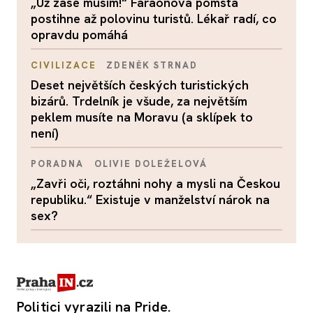
„Už zase musím!“ Faraonova pomsta
postihne až polovinu turistů. Lékař radí, co
opravdu pomáhá
CIVILIZACE
ZDENĚK STRNAD
Deset největších českých turistických
bizárů. Trdelník je všude, za největším
peklem musíte na Moravu (a sklípek to
není)
PORADNA
OLIVIE DOLEŽELOVÁ
„Zavři oči, roztáhni nohy a mysli na Českou
republiku.“ Existuje v manželství nárok na
sex?
Politici vyrazili na Pride.