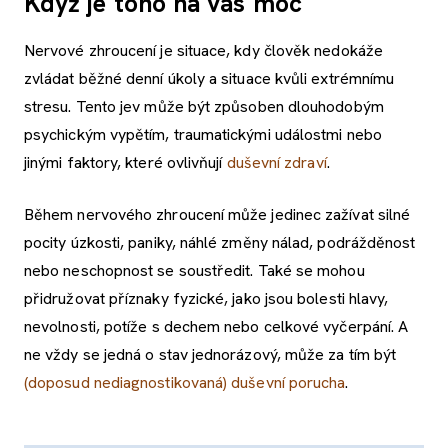
Když je toho na vás moc
Nervové zhroucení je situace, kdy člověk nedokáže
zvládat běžné denní úkoly a situace kvůli extrémnímu
stresu. Tento jev může být způsoben dlouhodobým
psychickým vypětím, traumatickými událostmi nebo
jinými faktory, které ovlivňují
duševní zdraví
.
Během nervového zhroucení může jedinec zažívat silné
pocity úzkosti, paniky, náhlé změny nálad, podrážděnost
nebo neschopnost se soustředit. Také se mohou
přidružovat příznaky fyzické, jako jsou bolesti hlavy,
nevolnosti, potíže s dechem nebo celkové vyčerpání. A
ne vždy se jedná o stav jednorázový, může za tím být
(doposud nediagnostikovaná) duševní porucha
.