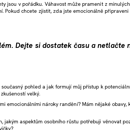
nty jsou v pořádku. Váhavost může pramenit z minulých
í. Pokud chcete zjistit, zda jste emocionálně připraveni
lém. Dejte si dostatek času a netlačte 
 současný pohled a jak formují můj přístup k potenciál
v zkušeností velký.
ními emocionálními nároky randění? Mám nějaké obavy, 
h, jakým aspektům osobního růstu potřebuji věnovat po
vičky?