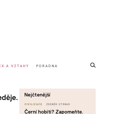
EX A VZTAHY
PORADNA
nejčtenější
eděje.
CIVILIZACE
ZDENĚK STRNAD
Černí hobiti? Zapomeňte.