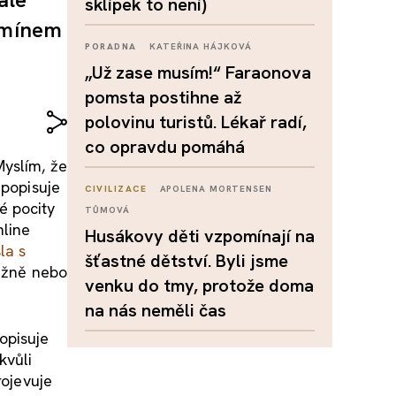
sklípek to není)
ermínem
PORADNA
KATEŘINA HÁJKOVÁ
„Už zase musím!“ Faraonova
pomsta postihne až
polovinu turistů. Lékař radí,
co opravdu pomáhá
Myslím, že
 popisuje
CIVILIZACE
APOLENA MORTENSEN
 pocity
TŮMOVÁ
nline
Husákovy děti vzpomínají na
šla s
šťastné dětství. Byli jsme
vážně nebo
venku do tmy, protože doma
na nás neměli čas
opisuje
kvůli
rojevuje