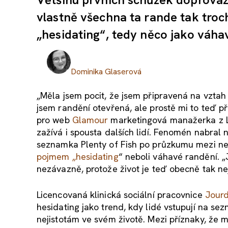
vlastně všechna ta rande tak tro
„hesidating“, tedy něco jako váha
Dominika Glaserová
„Měla jsem pocit, že jsem připravená na vztah
jsem randění otevřená, ale prostě mi to teď př
pro web
Glamour
marketingová manažerka z 
zažívá i spousta dalších lidí. Fenomén nabral
seznamka Plenty of Fish po průzkumu mezi nez
poj
m
em „h
esidating
“ neboli váhavé randění. „
nezávazně, protože život je teď obecně tak nej
Licencovaná klinická sociální pracovnice
Jourd
hesidating jako trend, kdy lidé vstupují na s
nejistotám ve svém životě. Mezi příznaky, že m