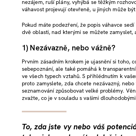
nezájem, ruší plány, vyhýbá se těžkým rozhov
váhavost projevují otevřeně, u jiných může bý
Pokud máte podezření, že popis váhavce sedí 
dvě oblasti, nad kterými se můžete zamyslet, a
1
)
N
ezávazn
ě
, nebo vážn
ě
?
Prvním zásadním krokem je ujasnění si toho, co
sebepoznání, ale také pomáhá k transparentní
ve všech typech vztahů. S přihlédnutím k vaš
proto zamyslete, zda chcete nezávazný, nebo v
seznamování způsobovat velké problémy. Věnuj
zvažte, co je v souladu s vašimi dlouhodobými
To, zda jste vy nebo váš potenci