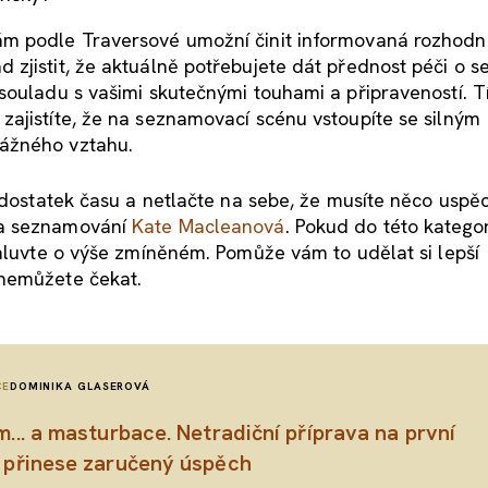
ám podle Traversové umožní činit informovaná rozhodnu
zjistit, že aktuálně potřebujete dát přednost péči o s
souladu s vašimi skutečnými touhami a připraveností. T
ajistíte, že na seznamovací scénu vstoupíte se silným
ážného vztahu.
 dostatek času a netlačte na sebe, že musíte něco uspěc
na seznamování
Kate Maclean
ová
. Pokud do této kategor
omluvte o výše zmíněném. Pomůže vám to udělat si lepší
 nemůžete čekat.
CE
DOMINIKA GLASEROVÁ
... a masturbace. Netradiční příprava na první
 přinese zaručený úspěch