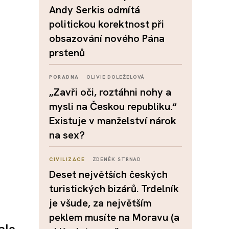
Andy Serkis odmítá
politickou korektnost při
obsazování nového Pána
prstenů
PORADNA
OLIVIE DOLEŽELOVÁ
„Zavři oči, roztáhni nohy a
mysli na Českou republiku.“
Existuje v manželství nárok
na sex?
CIVILIZACE
ZDENĚK STRNAD
Deset největších českých
turistických bizárů. Trdelník
je všude, za největším
peklem musíte na Moravu (a
ale