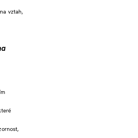
 na vztah,
na
ním
které
zornost,