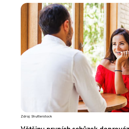
Zdroj: Shutterstock
Většinu prvních schůzek doprovází