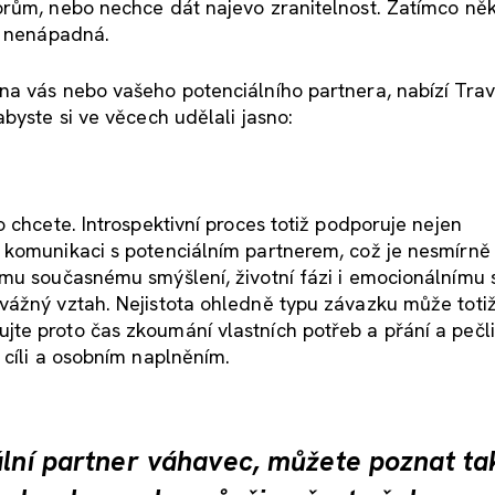
orům, nebo nechce dát najevo zranitelnost. Zatímco něk
t nenápadná.
na vás nebo vašeho potenciálního partnera, nabízí Tra
byste si ve věcech udělali jasno:
 chcete. Introspektivní proces totiž podporuje nejen
 komunikaci s potenciálním partnerem, což je nesmírně
emu současnému smýšlení, životní fázi i emocionálnímu 
ážný vztah. Nejistota ohledně typu závazku může totiž
te proto čas zkoumání vlastních potřeb a přání a pečl
 cíli a osobním naplněním.
ální partner váhavec, můžete poznat ta