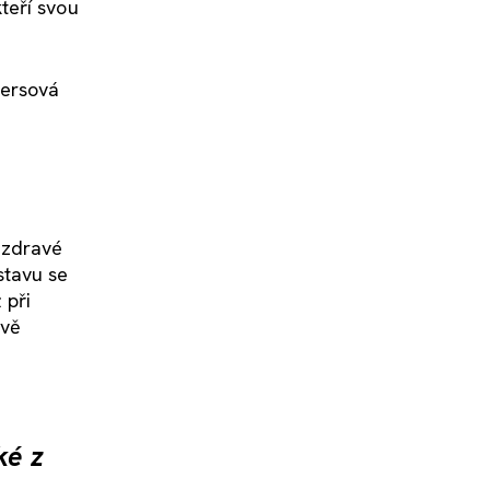
teří svou
versová
 zdravé
stavu se
 při
ivě
ké z