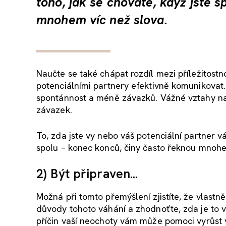
toho, jak se chováte, když jste 
mnohem víc než slova.
Naučte se také chápat rozdíl mezi příležitostn
potenciálními partnery efektivně komunikova
spontánnost a méně závazků. Vážné vztahy n
závazek.
To, zda jste vy nebo váš potenciální partner v
spolu – konec konců, činy často řeknou mnohe
2) Být připraven...
Možná při tomto přemýšlení zjistíte, že vlastně
důvody tohoto váhání a zhodnoťte, zda je to v
příčin vaší neochoty vám může pomoci vyrůst v