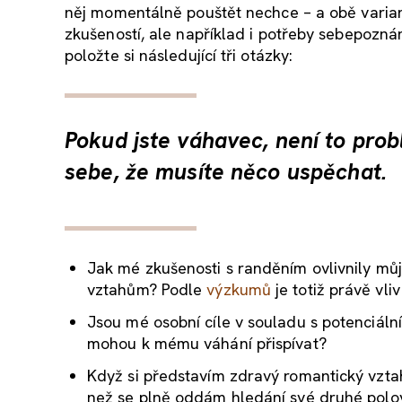
něj momentálně pouštět nechce – a obě varia
zkušeností, ale například i potřeby sebepoznán
položte si následující tři otázky:
Pokud jste váhavec, není to prob
sebe, že musíte něco uspěchat.
Jak mé zkušenosti s randěním ovlivnily můj
vztahům? Podle
výzkumů
je totiž právě vli
Jsou mé osobní cíle v souladu s potenciál
mohou k mému váhání přispívat?
Když si představím zdravý romantický vzta
než se plně oddám hledání své druhé polo