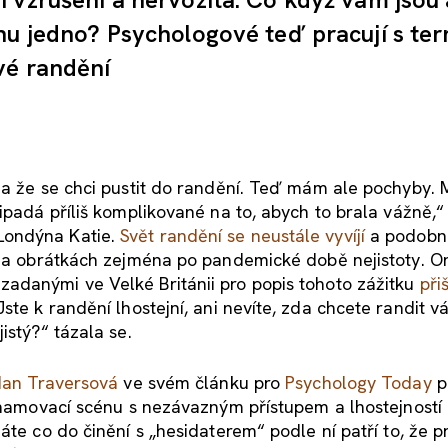
chu jedno? Psychologové teď pracují s t
vé randění
 a že se chci pustit do randění. Teď mám ale pochyby. 
ipadá příliš komplikované na to, abych to brala vážně,“
Londýna Katie.
Svět randění se neustále vyvíjí
a podobné
 na obrátkách zejména po pandemické době nejistoty. O
adanými ve Velké Británii pro popis tohoto zážitku
při
Jste k randění lhostejní, ani nevíte, zda chcete randit 
istý?“ tázala se.
an Travers
ová
ve svém článku pro
Psychology Today
p
eznamovací scénu s nezávazným přístupem a lhostejností 
áte co do činění s „hesidaterem“ podle ní patří to, že p