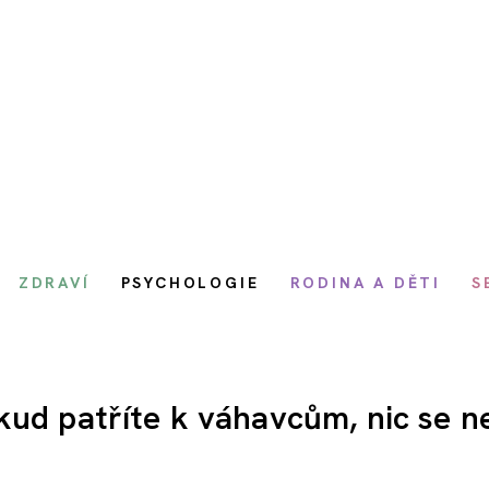
ZDRAVÍ
PSYCHOLOGIE
RODINA A DĚTI
S
kud patříte k váhavcům, nic se n