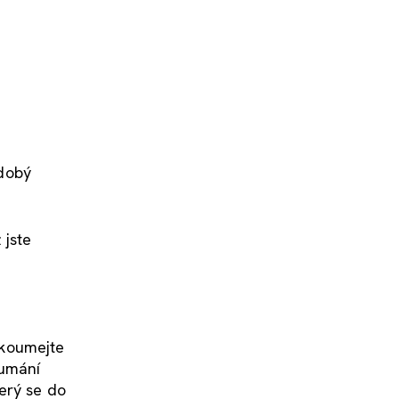
dobý
 jste
ozkoumejte
oumání
erý se do