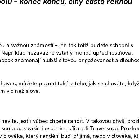
spolu – konec konců, činy často řeknou
ou a vážnou známostí – jen tak totiž budete schopni s
t. Například nezávazné vztahy mohou upřednostňovat
aopak znamenají hlubší citovou angažovanost a dlouho
áhavec, můžete poznat také z toho, jak se chováte, když
m víc než slova.
 nevíte, jestli vůbec chcete randit. V takovou chvíli pr
 souladu s vašimi osobními cíli, radí Traversová. Prozk
 člověka, který randění buď přijímá, nebo v člověka, kt