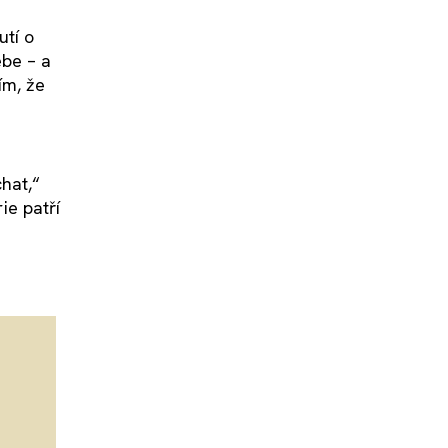
tí o
ebe – a
ím, že
hat,“
ie patří