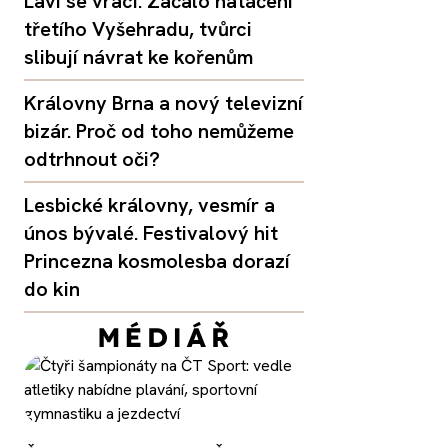
Lavi se vrací. Začalo natáčení
třetího Vyšehradu, tvůrci
slibují návrat ke kořenům
Královny Brna a nový televizní
bizár. Proč od toho nemůžeme
odtrhnout oči?
Lesbické královny, vesmír a
únos bývalé. Festivalový hit
Princezna kosmolesba dorazí
do kin