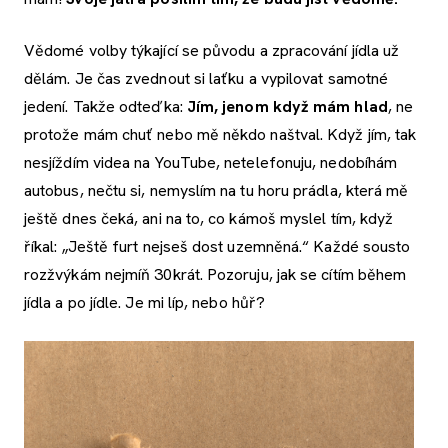
Vědomé volby týkající se původu a zpracování jídla už
dělám. Je čas zvednout si laťku a vypilovat samotné
jedení. Takže odteďka:
Jím, jenom když mám hlad
, ne
protože mám chuť nebo mě někdo naštval. Když jím, tak
nesjíždím videa na YouTube, netelefonuju, nedobíhám
autobus, nečtu si, nemyslím na tu horu prádla, která mě
ještě dnes čeká, ani na to, co kámoš myslel tím, když
říkal: „Ještě furt nejseš dost uzemněná.“ Každé sousto
rozžvýkám nejmíň 30krát. Pozoruju, jak se cítím během
jídla a po jídle. Je mi líp, nebo hůř?