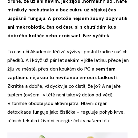
druhé, že už ani nevim, jak žijou ‚normální‘ lidi. Kafe
mi nikdy nechutnalo a bez cukru už nějakej čas
úspěšně funguju. A protože nejsem žádný dogmatik
ani makrobiotik, čas od času si s chutí dám kus
dobrého koláče nebo croissant. Bez výčitek.
To nás učí Akademie léčivé výživy i postní tradice našich
předků. A i když už pár let sekám v jídle latinu, přece jen
žiju ve městě, přes den koukám do PC a
sem tam
zaplácnu nějakou tu nevítanou emoci sladkostí
.
Zkrátka a dobře, vždycky je co čistit, že jo? A na jaře
tuplem (ovšem i v létě není takový detox od věci).
V tomhle období jsou aktivní játra. Hlavní orgán
detoxikace funguje jako čistička – reguluje pohyb krve,
tělních tekutin i životní energie čchi v našem těle.