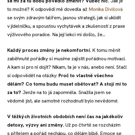
se mi za tu dobu povedlo změnit? Vůbec nic.
Jak je
to možné? K odpovědi mě dovedla až
Monika Divišová
se svým zdravým talířem, jasnou strategií, jak si uklidit
v jídelníčku, a spoustou vychytávek a zkušeností z praxe
výživového poradce. Na její lekci mi došlo, že...
Každý proces změny je nekomfortní.
K tomu měnit
zaběhnuté pořádky si musíme zajistit pořádnou motivaci.
A kam si pro ni dojít? Nikam, ta je v nás, anebo není. Stačí
si odpovědět na otázky:
Proč to vlastně všechno
dělám? Co tomu budu muset obětovat? A stojí mi to
za to?
Jenže na to já zapomněla. Snažila jsem se
vědomě jíst, ale samotné rozhodnutí bylo nevědomé.
V těžkých životních obdobích není čas na jakékoliv
detoxy, výzvy ani změny.
Už po čtvrté se rozcházím
s přítelem a pořád nechápu, co dělám blbě. Emoce se