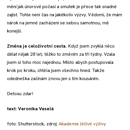
mění jak únorové počasí a smutek je přece tak snadné
zajíst. Tohle není čas na jakékoliv výzvy. Vědomí, že mám
nárok na jemné zacházení se sebou samotnou, mě
konejší.
Změna je celoživotní cesta.
Když jsem zvyklá něco
dělat nějak 28 let, těžko to změním za tři týdny. Vzala
jsem si toho moc najednou. Místo abych postupovala
krok po kroku, chtěla jsem všechno hned. Takže
odedneška začínám znovu jen s tím kousáním.
Detoxu zdar!
text: Veronika Veselá
foto: Shutterstock, zdroj:
Akademie léčivé výživy