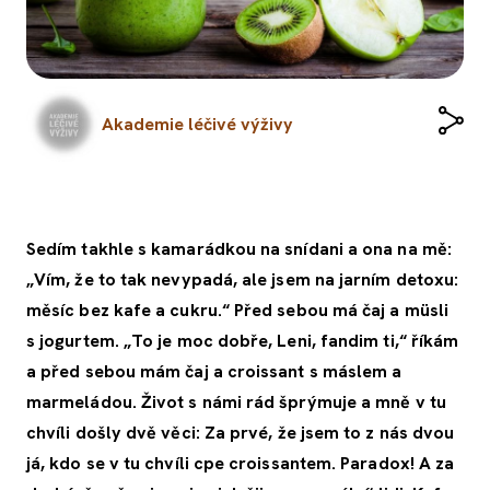
Akademie léčivé výživy
Sedím takhle s kamarádkou na snídani a ona na mě:
„Vím, že to tak nevypadá, ale jsem na jarním detoxu:
měsíc bez kafe a cukru.“ Před sebou má čaj a müsli
s jogurtem. „To je moc dobře, Leni, fandim ti,“ říkám
a před sebou mám čaj a croissant s máslem a
marmeládou. Život s námi rád šprýmuje a mně v tu
chvíli došly dvě věci: Za prvé, že jsem to z nás dvou
já, kdo se v tu chvíli cpe croissantem. Paradox! A za