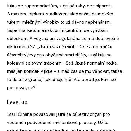
tuku, ne supermarketům, z druhé ruky, bez cigaret...
S masem, lepkem, sladkostmi slepenými palmovým
tukem, mléčnými výrobky to už dávno nepřeháním.
Supermarketům a nákupním centrům se vyhýbám
obloukem. A vegana ani vegetariána ze mě dobrovolně
nikdo neudělá. „Jsem vážně exot. Už se ani nemůžu
účastnit výzvy pro obyčejné smrtelníky,“ svěřuju se
kolegyni se svým trápením. „Seš úplně normální holka,
máš jen koníček v jídle – a máš čas se mu věnovat, takže
to děláš z gruntu,“ uklidňuje mě. Ale pořád je, kam se
posouvat, ne?
Level up
Staří Číňané považovali játra za důležitý orgán pro
vědomé i podvědomé myšlenkové procesy. Už to
mám!
Svoje játra posílím tím, že budu jíst vědomě.