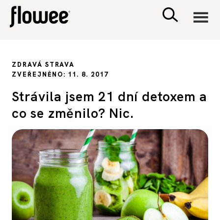
CIVILIZACE
ZDRAVÁ STRAVA
ZVEŘEJNĚNO: 11. 8. 2017
ZDRAVÍ
Strávila jsem 21 dní detoxem a
co se změnilo? Nic.
PSYCHOLOGIE
RODINA A DĚTI
SEX A VZTAHY
PORADNA