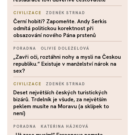
CIVILIZACE
ZDENĚK STRNAD
Černí hobiti? Zapomeňte. Andy Serkis
odmítá politickou korektnost při
obsazování nového Pána prstenů
PORADNA
OLIVIE DOLEŽELOVÁ
„Zavři oči, roztáhni nohy a mysli na Českou
republiku.“ Existuje v manželství nárok na
sex?
CIVILIZACE
ZDENĚK STRNAD
Deset největších českých turistických
bizárů. Trdelník je všude, za největším
peklem musíte na Moravu (a sklípek to
není)
PORADNA
KATEŘINA HÁJKOVÁ
„Už zase musím!“ Faraonova pomsta