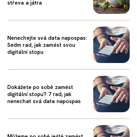
střeva a játra
Nenechejte svá data napospas:
Sedm rad, jak zamést svou
digitální stopu
Dokážete po sobě zamést
digitální stopu? 7 rad, jak
nenechat svá data napospas
Můžeme po sobě ještě zamést