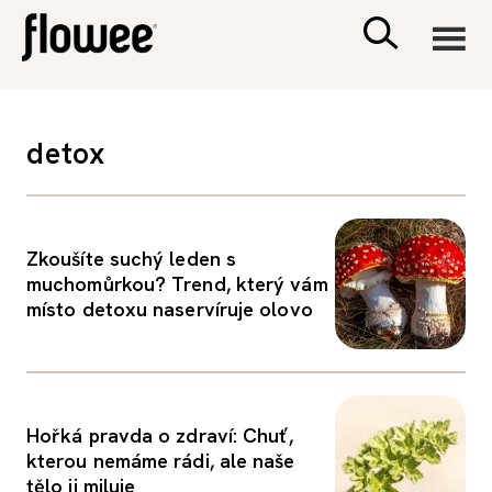
CIVILIZACE
detox
ZDRAVÍ
PSYCHOLOGIE
Zkoušíte suchý leden s
muchomůrkou? Trend, který vám
místo detoxu naservíruje olovo
RODINA A DĚTI
SEX A VZTAHY
Hořká pravda o zdraví: Chuť,
PORADNA
kterou nemáme rádi, ale naše
tělo ji miluje