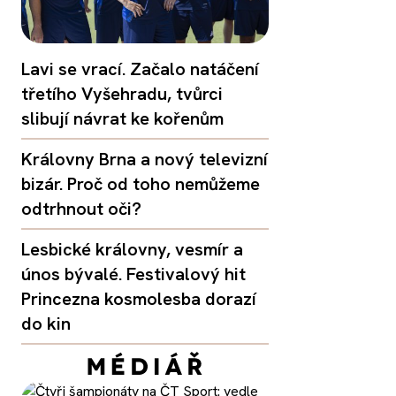
Lavi se vrací. Začalo natáčení
třetího Vyšehradu, tvůrci
slibují návrat ke kořenům
Královny Brna a nový televizní
bizár. Proč od toho nemůžeme
odtrhnout oči?
Lesbické královny, vesmír a
únos bývalé. Festivalový hit
Princezna kosmolesba dorazí
do kin