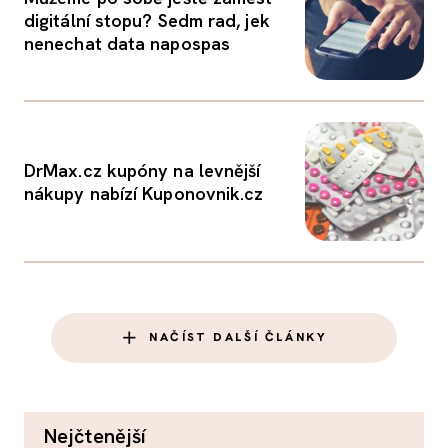
digitální stopu? Sedm rad, jek
nenechat data napospas
DrMax.cz kupóny na levnější
nákupy nabízí Kuponovnik.cz
NAČÍST DALŠÍ ČLÁNKY
nejčtenější