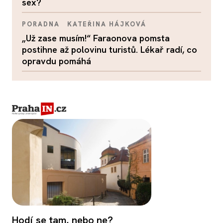
sex?
PORADNA
KATEŘINA HÁJKOVÁ
„Už zase musím!“ Faraonova pomsta
postihne až polovinu turistů. Lékař radí, co
opravdu pomáhá
Hodí se tam, nebo ne?