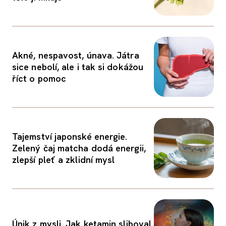
Akné, nespavost, únava. Játra
sice nebolí, ale i tak si dokážou
říct o pomoc
Tajemství japonské energie.
Zelený čaj matcha dodá energii,
zlepší pleť a zklidní mysl
Únik z mysli. Jak ketamin sliboval