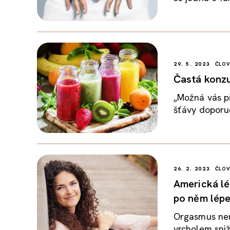
29. 5. 2023
ČLO
Častá konzu
„Možná vás p
šťávy doporuč
26. 2. 2023
ČLO
Americká lé
po něm lép
Orgasmus nen
vrcholem sniž