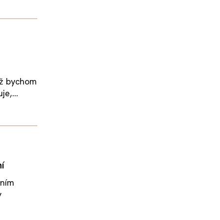
yž bychom
e,...
í
tním
v