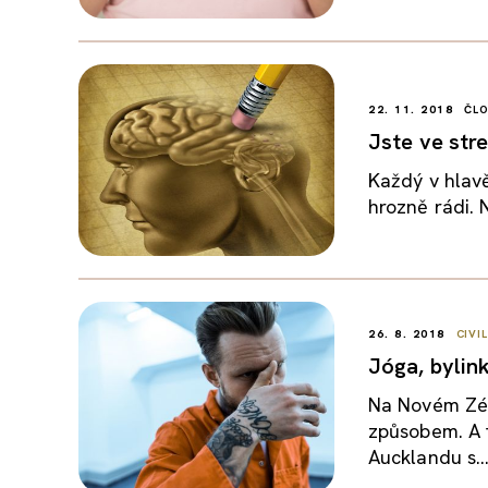
22. 11. 2018
ČL
Jste ve str
Každý v hlav
hrozně rádi. N
26. 8. 2018
CIVI
Jóga, bylin
Na Novém Zél
způsobem. A 
Aucklandu s..