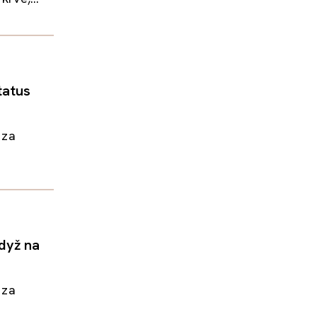
tatus
 za
když na
 za