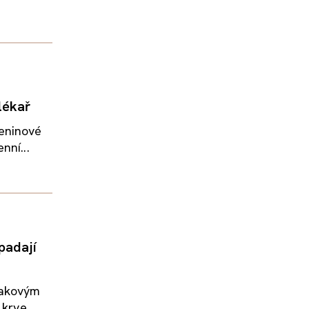
lékař
leninové
nní...
padají
takovým
krve,...