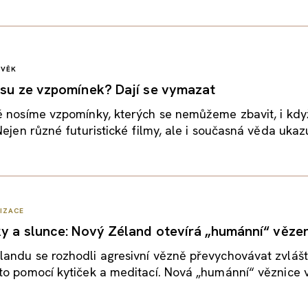
OVĚK
esu ze vzpomínek? Dají se vymazat
ě nosíme vzpomínky, kterých se nemůžeme zbavit, i kd
ejen různé futuristické filmy, ale i současná věda ukazuj
LIZACE
ky a slunce: Nový Zéland otevírá „humánní“ vězen
andu se rozhodli agresivní vězně převychovávat zvláš
to pomocí kytiček a meditací. Nová „humánní“ věznice 
.