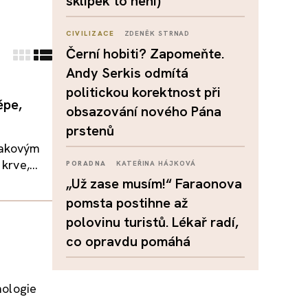
sklípek to není)
CIVILIZACE
ZDENĚK STRNAD
Černí hobiti? Zapomeňte.
Andy Serkis odmítá
politickou korektnost při
épe,
obsazování nového Pána
prstenů
takovým
krve,...
PORADNA
KATEŘINA HÁJKOVÁ
„Už zase musím!“ Faraonova
pomsta postihne až
polovinu turistů. Lékař radí,
co opravdu pomáhá
nologie