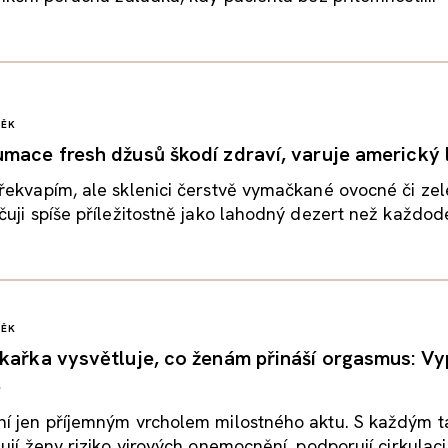
VĚK
mace fresh džusů škodí zdraví, varuje americký 
řekvapím, ale sklenici čerstvě vymačkané ovocné či ze
uji spíše příležitostně jako lahodný dezert než každode
VĚK
kařka vysvětluje, co ženám přináší orgasmus: Vy
e
í jen příjemným vrcholem milostného aktu. S každým 
ují ženy riziko virových onemocnění, podporují cirkulaci 