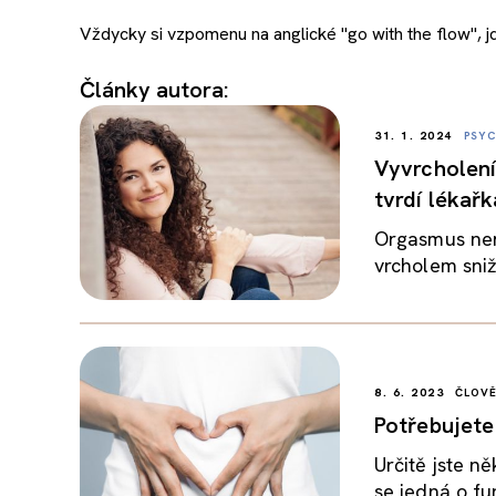
Vždycky si vzpomenu na anglické "go with the flow", j
Články autora:
31. 1. 2024
PSYC
Vyvrcholení
tvrdí lékařk
Orgasmus nen
vrcholem sniž
8. 6. 2023
ČLOV
Potřebujete
Určitě jste n
se jedná o fu