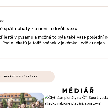
VĚK
é spát nahatý - a není to kvůli sexu
ď ještě v pyžamu a možná to byla také vaše poslední n
li. Podle lékařů je totiž spánek v jakémkoli oděvu nejen...
NAČÍST DALŠÍ ČLÁNKY