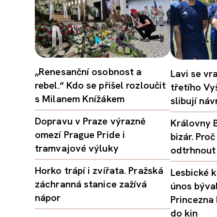
„Renesanční osobnost a
Lavi se vr
rebel.“ Kdo se přišel rozloučit
třetího Vy
s Milanem Knížákem
slibují ná
Dopravu v Praze výrazně
Královny B
omezí Prague Pride i
bizár. Pr
tramvajové výluky
odtrhnout
Horko trápí i zvířata. Pražská
Lesbické k
záchranná stanice zažívá
únos býval
nápor
Princezna
do kin