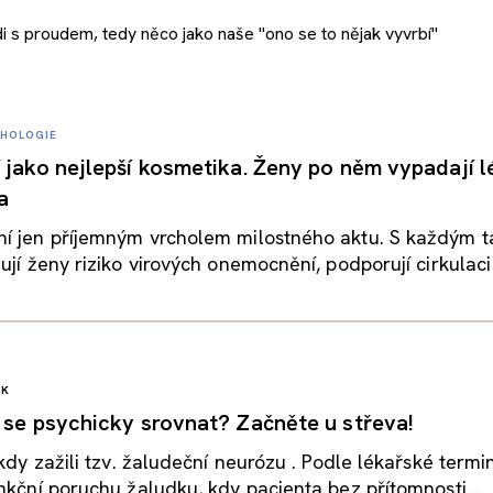
di s proudem, tedy něco jako naše "ono se to nějak vyvrbí"
HOLOGIE
 jako nejlepší kosmetika. Ženy po něm vypadají l
a
í jen příjemným vrcholem milostného aktu. S každým 
ují ženy riziko virových onemocnění, podporují cirkulaci 
ĚK
 se psychicky srovnat? Začněte u střeva!
ěkdy zažili tzv. žaludeční neurózu . Podle lékařské termi
nkční poruchu žaludku, kdy pacienta bez přítomnosti...