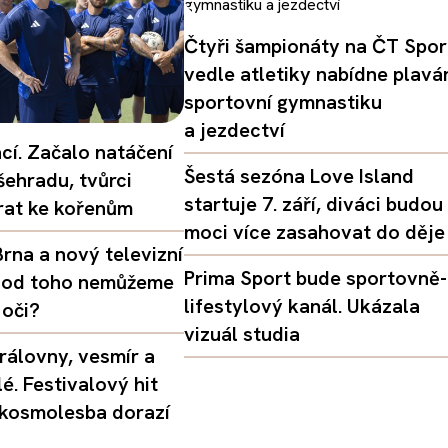
Čtyři šampionáty na ČT Spor
vedle atletiky nabídne plaván
sportovní gymnastiku
a jezdectví
ací. Začalo natáčení
Šestá sezóna Love Island
šehradu, tvůrci
startuje 7. září, diváci budou
vrat ke kořenům
moci více zasahovat do děje
rna a nový televizní
Prima Sport bude sportovně-
oč od toho nemůžeme
lifestylový kanál. Ukázala
 oči?
vizuál studia
rálovny, vesmír a
é. Festivalový hit
 kosmolesba dorazí