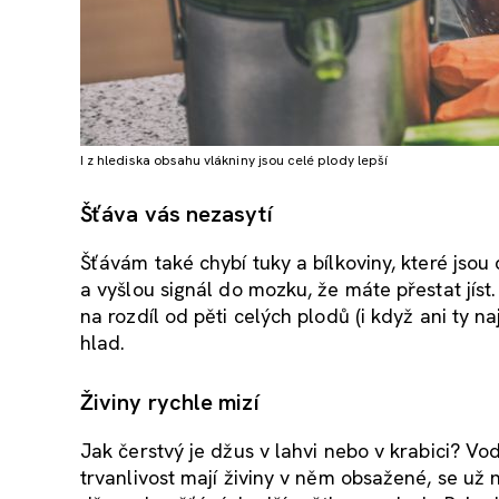
I z hlediska obsahu vlákniny jsou celé plody lepší
Šťáva vás nezasytí
Šťávám také chybí tuky a bílkoviny, které jsou d
a vyšlou signál do mozku, že máte přestat jíst
na rozdíl od pěti celých plodů (i když ani ty
hlad.
Živiny rychle mizí
Jak čerstvý je džus v lahvi nebo v krabici? V
trvanlivost mají živiny v něm obsažené, se už