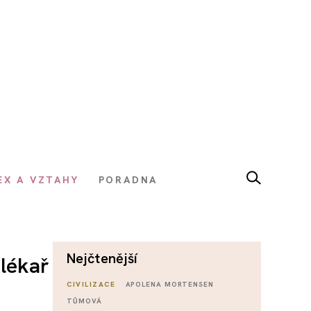
EX A VZTAHY
PORADNA
nejčtenější
 lékař
CIVILIZACE
APOLENA MORTENSEN
TŮMOVÁ