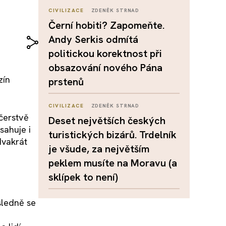
CIVILIZACE
ZDENĚK STRNAD
Černí hobiti? Zapomeňte.
Andy Serkis odmítá
politickou korektnost při
obsazování nového Pána
zín
prstenů
CIVILIZACE
ZDENĚK STRNAD
čerstvě
Deset největších českých
sahuje i
turistických bizárů. Trdelník
dvakrát
je všude, za největším
peklem musíte na Moravu (a
sklípek to není)
sledně se