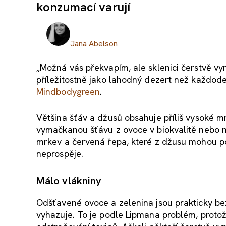
konzumací varují
Jana Abelson
„Možná vás překvapím, ale sklenici čerstvě v
příležitostně jako lahodný dezert než každode
Mindbodygreen
.
Většina šťáv a džusů obsahuje příliš vysoké m
vymačkanou šťávu z ovoce v biokvalitě nebo n
mrkev a červená řepa, které z džusu mohou po
neprospěje.
Málo vlákniny
Odšťavené ovoce a zelenina jsou prakticky be
vyhazuje. To je podle Lipmana problém, protož