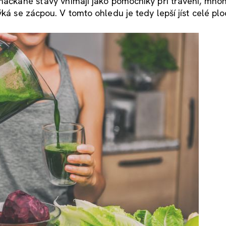
mačkané šťávy vnímají jako pomocníky při trávení, mnoho
ýká se zácpou. V tomto ohledu je tedy lepší jíst celé pl