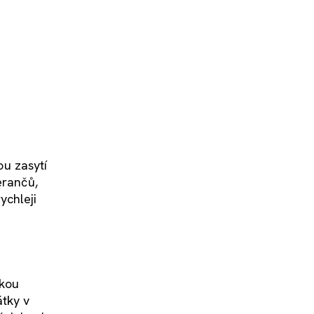
ou zasytí
erančů,
ychleji
akou
átky v