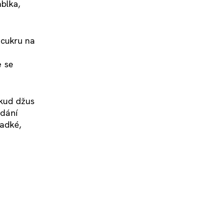
blka,
 cukru na
e se
okud džus
idání
ladké,