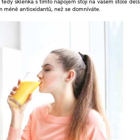
tedy sklenka s tímto nápojem stojí na vašem stole delší
 méně antioxidantů, než se domníváte.