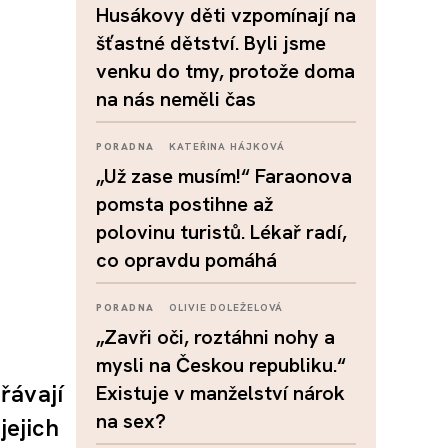
Husákovy děti vzpomínají na
šťastné dětství. Byli jsme
venku do tmy, protože doma
na nás neměli čas
PORADNA
KATEŘINA HÁJKOVÁ
„Už zase musím!“ Faraonova
pomsta postihne až
polovinu turistů. Lékař radí,
co opravdu pomáhá
PORADNA
OLIVIE DOLEŽELOVÁ
„Zavři oči, roztáhni nohy a
mysli na Českou republiku.“
řávají
Existuje v manželství nárok
na sex?
jejich