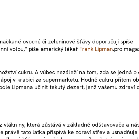
ymačkané ovocné či zeleninové šťávy doporučuji spíše
nní volbu,“ píše americký lékař
Frank Lipman
.pro maga
nožství cukru. A vůbec nezáleží na tom, zda se jedná o 
ápoj v krabici ze supermarketu. Hodně cukru přitom ob
dle Lipmana učinit tekutý dezert, jenž vašemu zdraví 
z vlákniny, která zůstává v základně odšťavovače a ná
e právě tato látka přispívá ke zdraví střev a usnadňuje