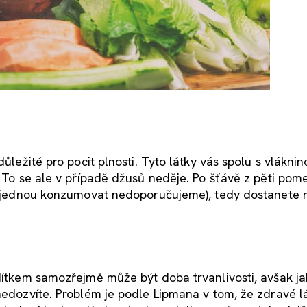
ůležité pro pocit plnosti. Tyto látky vás spolu s vláknin
. To se ale v případě džusů neděje. Po šťávě z pěti pom
 najednou konzumovat nedoporučujeme), tedy dostanete r
odítkem samozřejmě může být doba trvanlivosti, avšak j
 nedozvíte. Problém je podle Lipmana v tom, že zdravé l