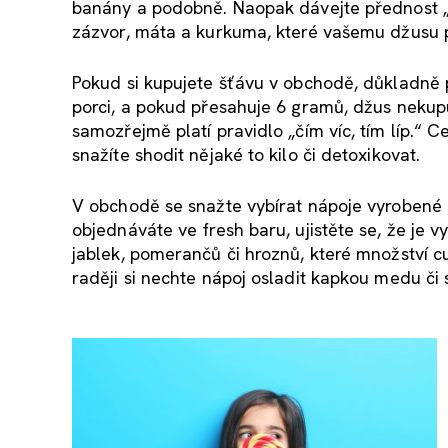
banány a podobně. Naopak dávejte přednost „ze
zázvor, máta a kurkuma, které vašemu džusu p
Pokud si kupujete šťávu v obchodě, důkladně 
porci, a pokud přesahuje 6 gramů, džus nekupu
samozřejmě platí pravidlo „čím víc, tím líp.“ C
snažíte shodit nějaké to kilo či detoxikovat.
V obchodě se snažte vybírat nápoje vyrobené 
objednáváte ve fresh baru, ujistěte se, že je v
jablek, pomerančů či hroznů, které množství c
raději si nechte nápoj osladit kapkou medu či s