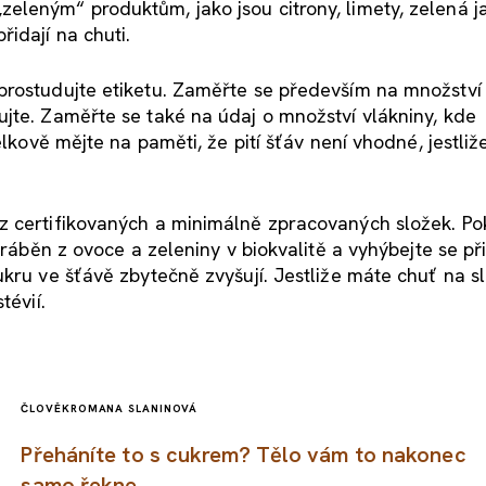
leným“ produktům, jako jsou citrony, limety, zelená ja
řidají na chuti.
prostudujte etiketu. Zaměřte se především na množství
jte. Zaměřte se také na údaj o množství vlákniny, kde
elkově mějte na paměti, že pití šťáv není vhodné, jestliž
z certifikovaných a minimálně zpracovaných složek. P
yráběn z ovoce a zeleniny v biokvalitě a vyhýbejte se př
ukru ve šťávě zbytečně zvyšují. Jestliže máte chuť na s
tévií.
ČLOVĚK
ROMANA SLANINOVÁ
Přeháníte to s cukrem? Tělo vám to nakonec
samo řekne