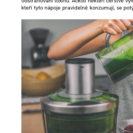
odstraňování toxinů. Ačkoli někteří čerstvě vy
kteří tyto nápoje pravidelně konzumují, se pot