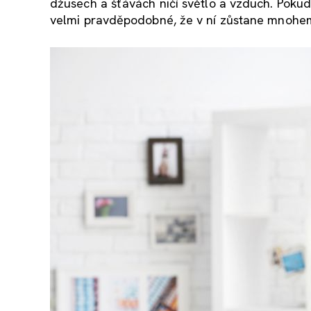
džusech a šťávách ničí světlo a vzduch. Pokud 
velmi pravděpodobné, že v ní zůstane mnohem