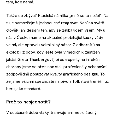
tam, kde nemá.
Takže co zbývá? Klasická námitka „mně se to nelíbí“. Na
tu je samozřejmě jednoduché reagovat: Není na světě
člověk (ani design) ten, aby se zalíbil lidem všem. My u
nás v Česku máme na aktuálně probíhající kauzy vždy
velmi, ale opravdu velmi silný názor. Z odborníků na
ekologii (z doby, kdy ještě byla v médiích k zastižení
jakási Greta Thunbergová) přes experty na infekční
choroby jsme se přes noc stali profesionály schopnými
zodpovědně posuzovat kvality grafického designu. To,
že jsme všichni specialisté na pivo a fotbaloví trenéři, už
beru jako standard.
Proč to nesjednotit?
V současné době vlaky, tramvaje ani metro žádný