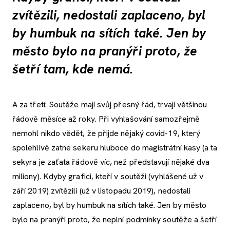
zvítězili, nedostali zaplaceno, byl
by humbuk na sítích také. Jen by
město bylo na pranýři proto, že
šetří tam, kde nemá.
A za třetí: Soutěže mají svůj přesný řád, trvají většinou
řádově měsíce až roky. Při vyhlašování samozřejmě
nemohl nikdo vědět, že přijde nějaký covid-19, který
spolehlivě zatne sekeru hluboce do magistrátní kasy (a ta
sekyra je zaťata řádově víc, než představují nějaké dva
miliony). Kdyby grafici, kteří v soutěži (vyhlášené už v
září 2019) zvítězili (už v listopadu 2019), nedostali
zaplaceno, byl by humbuk na sítích také. Jen by město
bylo na pranýři proto, že neplní podmínky soutěže a šetří