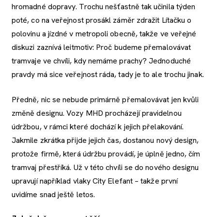
hromadné dopravy. Trochu nešťastně tak učinila týden
poté, co na veřejnost prosákl záměr zdražit Lítačku o
polovinu a jízdné v metropoli obecně, takže ve veřejné
diskuzi zaznívá leitmotiv: Proč budeme přemalovávat
tramvaje ve chvíli, kdy nemáme prachy? Jednoduché
pravdy má sice veřejnost ráda, tady je to ale trochu jinak.
Předně, nic se nebude primárně přemalovávat jen kvůli
změně designu. Vozy MHD procházejí pravidelnou
údržbou, v rámci které dochází k jejich přelakování.
Jakmile zkrátka přijde jejich čas, dostanou nový design,
protože firmě, která údržbu provádí, je úplně jedno, čím
tramvaj přestříká. Už v této chvíli se do nového designu
upravují například vlaky City Elefant – takže první
uvidíme snad ještě letos.