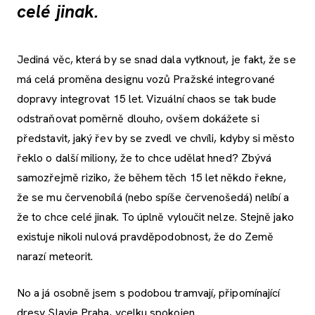
celé jinak.
Jediná věc, která by se snad dala vytknout, je fakt, že se
má celá proměna designu vozů Pražské integrované
dopravy integrovat 15 let. Vizuální chaos se tak bude
odstraňovat poměrně dlouho, ovšem dokážete si
představit, jaký řev by se zvedl ve chvíli, kdyby si město
řeklo o další miliony, že to chce udělat hned? Zbývá
samozřejmě riziko, že během těch 15 let někdo řekne,
že se mu červenobílá (nebo spíše červenošedá) nelíbí a
že to chce celé jinak. To úplně vyloučit nelze. Stejně jako
existuje nikoli nulová pravděpodobnost, že do Země
narazí meteorit.
No a já osobně jsem s podobou tramvají, připomínající
dresy Slavie Praha, vcelku spokojen.