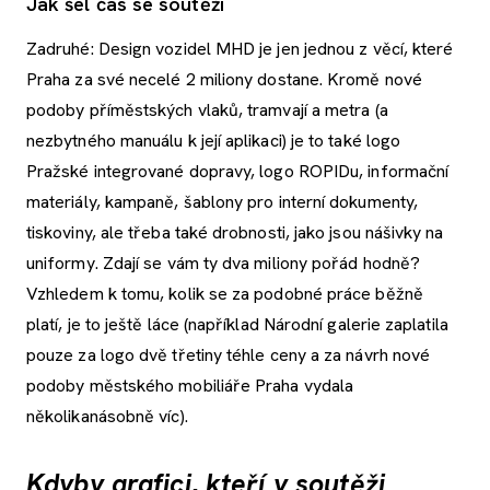
Jak šel čas se soutěží
Zadruhé: Design vozidel MHD je jen jednou z věcí, které
Praha za své necelé 2 miliony dostane. Kromě nové
podoby příměstských vlaků, tramvají a metra (a
nezbytného manuálu k její aplikaci) je to také logo
Pražské integrované dopravy, logo ROPIDu, informační
materiály, kampaně, šablony pro interní dokumenty,
tiskoviny, ale třeba také drobnosti, jako jsou nášivky na
uniformy. Zdají se vám ty dva miliony pořád hodně?
Vzhledem k tomu, kolik se za podobné práce běžně
platí, je to ještě láce (například Národní galerie zaplatila
pouze za logo dvě třetiny téhle ceny a za návrh nové
podoby městského mobiliáře Praha vydala
několikanásobně víc).
Kdyby grafici, kteří v soutěži