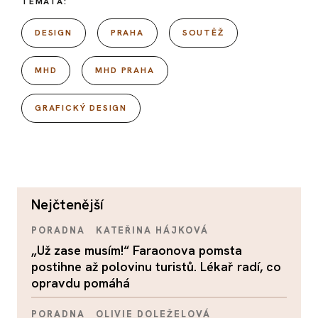
TÉMATA:
DESIGN
PRAHA
SOUTĚŽ
MHD
MHD PRAHA
GRAFICKÝ DESIGN
nejčtenější
PORADNA
KATEŘINA HÁJKOVÁ
„Už zase musím!“ Faraonova pomsta
postihne až polovinu turistů. Lékař radí, co
opravdu pomáhá
PORADNA
OLIVIE DOLEŽELOVÁ