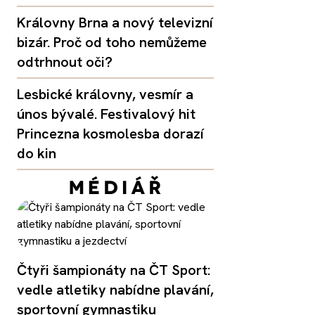
Královny Brna a nový televizní
bizár. Proč od toho nemůžeme
odtrhnout oči?
Lesbické královny, vesmír a
únos bývalé. Festivalový hit
Princezna kosmolesba dorazí
do kin
Čtyři šampionáty na ČT Sport:
vedle atletiky nabídne plavání,
sportovní gymnastiku