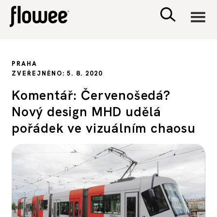
CIVILIZACE
PRAHA
ZVEŘEJNĚNO: 5. 8. 2020
ZDRAVÍ
Komentář: Červenošedá?
Nový design MHD udělá
PSYCHOLOGIE
pořádek ve vizuálním chaosu
RODINA A DĚTI
SEX A VZTAHY
PORADNA