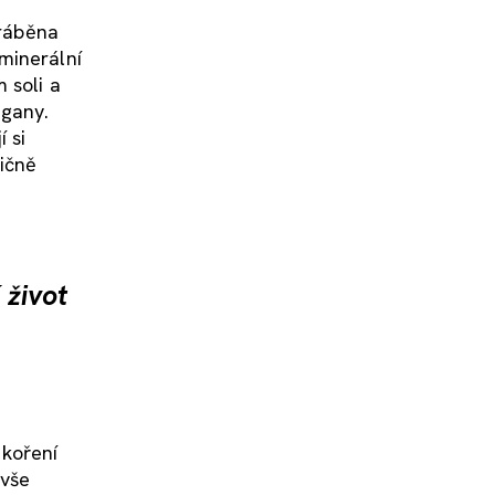
yráběna
minerální
 soli a
egany.
 si
ičně
 život
 koření
 vše