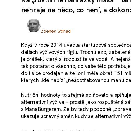
nehraje na něco, co není, a dokonc
Zdeněk Strnad
Když v roce 2014 uvedla startupová společno
dalších výživových fíglů. Trochu ezo, zabalen
je prášek, který si rozpustíte ve vodě. A nejen
tak postarat o všechno, co vaše tělo potřebuj
do tisíce prodejen a že loni měla obrat 151 mil
kterých lidé nabízí „nespotřebovanou manu za
Nutriční hodnoty to zřejmě splňovalo a splňuje
alternativní výživa – prostě jako rozpuštěná sá
s ManaBurgerem. Že by tedy podobně „zdravá“
ukazuje správný směr, kudy se alternativní vý