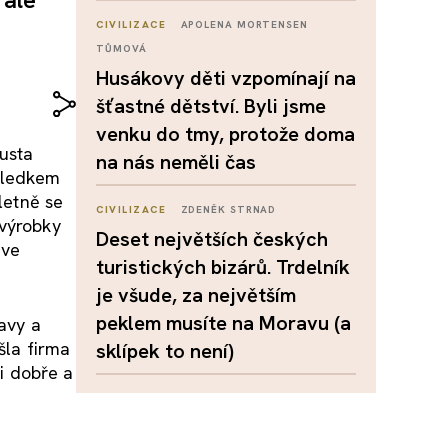
CIVILIZACE
APOLENA MORTENSEN
TŮMOVÁ
Husákovy děti vzpomínají na
šťastné dětství. Byli jsme
venku do tmy, protože doma
ousta
na nás neměli čas
ýsledkem
letně se
CIVILIZACE
ZDENĚK STRNAD
 výrobky
Deset největších českých
 ve
turistických bizárů. Trdelník
je všude, za největším
peklem musíte na Moravu (a
ravy a
šla firma
sklípek to není)
i dobře a