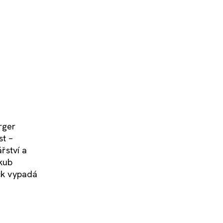
rger
st –
řství a
akub
ock vypadá