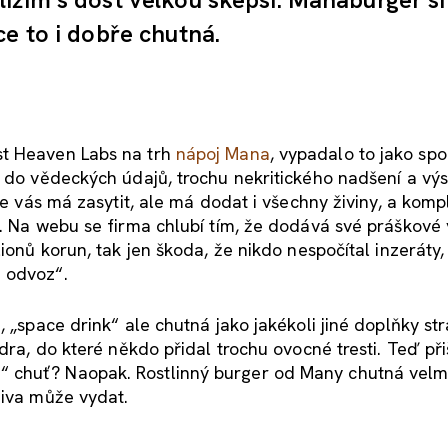
e to i dobře chutná.
st Heaven Labs na trh
nápoj Mana
, vypadalo to jako sp
é do vědeckých údajů, trochu nekritického nadšení a v
že vás má zasytit, ale má dodat i všechny živiny, a komp
e. Na webu se firma chlubí tím, že dodává své práškové
ionů korun, tak jen škoda, že nikdo nespočítal inzeráty,
 odvoz“.
, „space drink“ ale chutná jako jakékoli jiné doplňky st
dra, do které někdo přidal trochu ovocné tresti. Teď při
 chuť? Naopak. Rostlinný burger od Many chutná velm
živa může vydat.