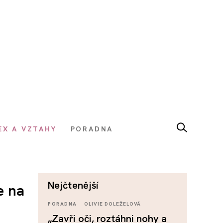
EX A VZTAHY
PORADNA
nejčtenější
e na
PORADNA
OLIVIE DOLEŽELOVÁ
„Zavři oči, roztáhni nohy a