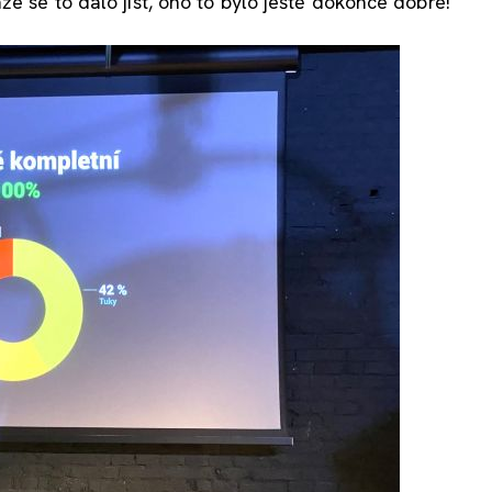
že se to dalo jíst, ono to bylo ještě dokonce dobré!