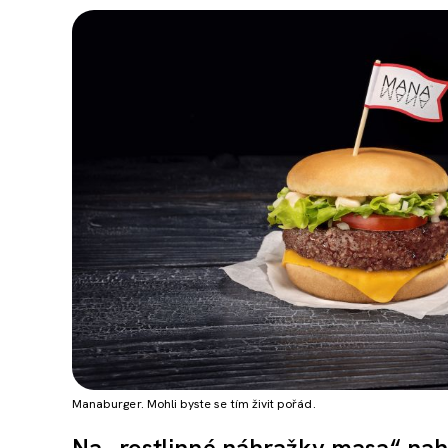
Manaburger. Mohli byste se tím živit pořád.
Na „rostlinné náhražky masa“ nahl