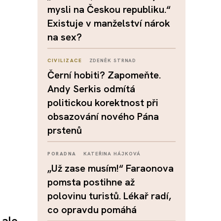
mysli na Českou republiku.“
Existuje v manželství nárok
na sex?
CIVILIZACE
ZDENĚK STRNAD
Černí hobiti? Zapomeňte.
Andy Serkis odmítá
politickou korektnost při
obsazování nového Pána
prstenů
PORADNA
KATEŘINA HÁJKOVÁ
„Už zase musím!“ Faraonova
pomsta postihne až
polovinu turistů. Lékař radí,
co opravdu pomáhá
 ale