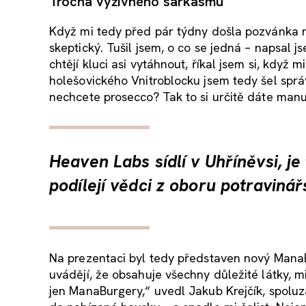
Trocha výživného sarkasmu
Když mi tedy před pár týdny došla pozvánka 
skeptický. Tušil jsem, o co se jedná – napsal
chtějí kluci asi vytáhnout, říkal jsem si, když
holešovického Vnitroblocku jsem tedy šel sprá
nechcete prosecco? Tak to si určitě dáte manu
Heaven Labs sídlí v Uhříněvsi, je
podílejí vědci z oboru potravinář
Na prezentaci byl tedy představen nový ManaBu
uvádějí, že obsahuje všechny důležité látky, min
jen ManaBurgery,“ uvedl Jakub Krejčík, spoluza