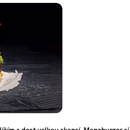
ížím s dost velkou skepsí. Manaburger si