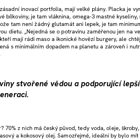
zásadní inovací portfolia, mají velké plány. Placka je v
 bílkoviny, je tam vláknina, omega-3 mastné kyseliny, 
otože tam není žádný glutamát ani lepek, je tam minimum
dovou dietu. „Nejedná se o potravinu zaměřenou jen na v
ří mají rádi maso a ikonické hovězí burgery, ale chtějí
obená s minimálním dopadem na planetu a zároveň i nutr
.
aviny stvořené vědou a podporující lepší
eneraci.
70% z nich má český původ, tedy voda, oleje, škroby,
řasový a kokosový olej. Samozřejmě, ideální by bylo mít