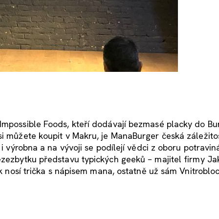
 Impossible Foods, kteří dodávají bezmasé placky do Bu
si můžete koupit v Makru, je ManaBurger česká záležito
 i výrobna a na vývoji se podílejí vědci z oboru potraviná
ezezbytku představu typických geeků – majitel firmy J
pak nosí trička s nápisem mana, ostatně už sám Vnitrobl