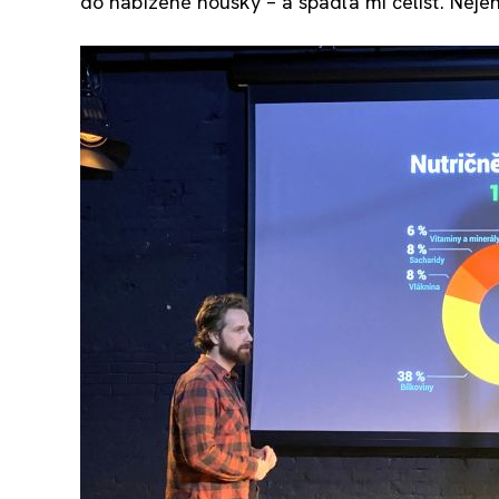
do nabízené housky – a spadla mi čelist. Nejen