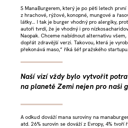
S ManaBurgerem, který je po pěti letech první 
z hrachové, rýžové, konopné, mungové a řasové
látky… I tak je burger vhodný pro alergiky, pr
autoři tvrdí, že je vhodný i pro nízkosachari
Naopak. Chceme nabídnout alternativu všem, kte
dopřát zdravější verzi. Takovou, která je vyr
překonává maso,“ říká šéf pražského startupu
Naší vizí vždy bylo vytvořit potr
na planetě Zemi nejen pro naši g
A odkud dováží mana suroviny na manaburger? 
atd. 26% surovin se dováží z Evropy, 4% tvoří 