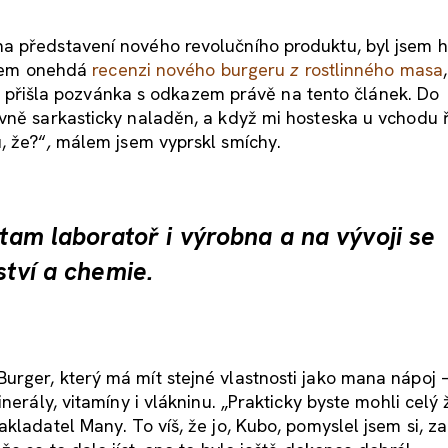
na představení nového revolučního produktu, byl jsem 
 jsem onehdá
recenzi nového burgeru
z
rostlinného masa
 mi přišla pozvánka s odkazem právě na tento článek. Do
vně sarkasticky naladěn, a když mi hosteska u vchodu 
, že?“
,
málem jsem vyprskl smíchy.
 tam laboratoř i výrobna a na vývoji se
ství a chemie.
rger, který má mít stejné vlastnosti jako mana nápoj –
erály, vitamíny i vlákninu. „Prakticky byste mohli celý ži
kladatel Many. To víš, že jo, Kubo, pomyslel jsem si, z