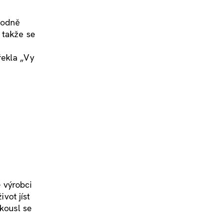
hodně
, takže se
řekla „Vy
 výrobci
vot jíst
akousl se