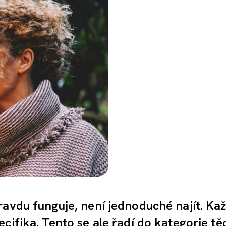
ravdu funguje, není jednoduché najít. Ka
cifika. Tento se ale řadí do kategorie tě