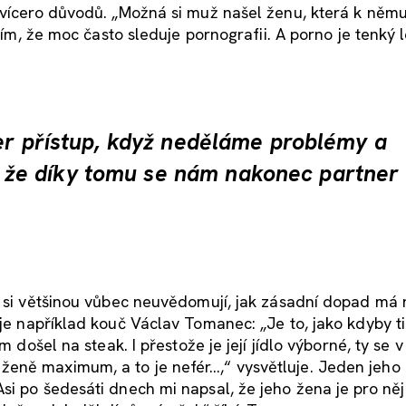
 vícero důvodů. „Možná si muž našel ženu, která k němu 
 tím, že moc často sleduje pornografii. A porno je tenký 
per přístup, když neděláme problémy a
že díky tomu se nám nakonec partner
í si většinou vůbec neuvědomují, jak zásadní dopad má n
e například kouč Václav Tomanec: „Je to, jako kdyby t
m došel na steak. I přestože je její jídlo výborné, ty se 
eně maximum, a to je nefér…,“ vysvětluje. Jeden jeho k
si po šedesáti dnech mi napsal, že jeho žena je pro ně