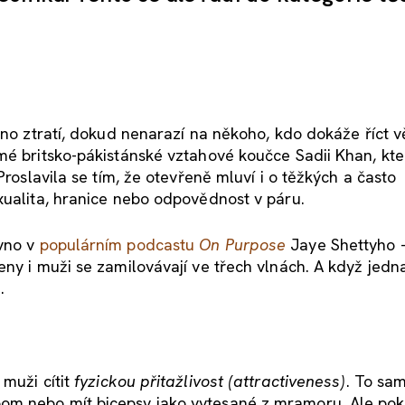
dno ztratí, dokud nenarazí na někoho, kdo dokáže říct v
mé britsko-pákistánské vztahové koučce Sadii Khan, kte
Proslavila se tím, že otevřeně mluví i o těžkých a často
xualita, hranice nebo odpovědnost v páru.
ávno v
populárním podcastu
On Purpose
Jaye Shettyho –
ny i muži se zamilovávají ve třech vlnách. A když jedna
.
 muži cítit
fyzickou přitažlivost (attractiveness)
. To sa
om nebo mít bicepsy jako vytesané z mramoru. Ale po