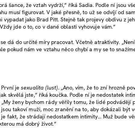
rá šance, že vztah vydrží,“ říká Sadia. Podle ní jsou v
ahu musí figurovat. V jaké přesně, to už se odvíjí od sa
i vypadat jako Brad Pitt. Stejně tak projevy obdivu z je
ždy jde o to, co v dané oblasti vyhovuje vám.“
e dá do určité míry pracovat. Včetně atraktivity. „Nen
. Ale pokud nám ve vztahu něco chybí a my se to snažím
 První je
sexualita (lust)
. „Ano, vím, že to zní hrozně po
ak skvělá jste,“ říká koučka. Podle ní je nedostatek inti
„My ženy bychom rády věřily tomu, že lidé podvádějí p
, jsou takoví muži, moc zranění na to, aby dokázali být v
e fakt, že strádají nedostatkem intimity… Muž bude věr
 kterou má dobrý život.“