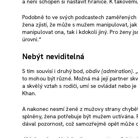
a není schopen si nastavit hranice. K takovému
Podobně to ve svých podcastech zaměřených n
žena zjistí, že může s mužem manipulovat, jak 
manipulovat ona, tak i kdokoli jiný. Pro ženy j
úrovni.“
Nebýt neviditelná
S tím souvisí i druhý bod,
obdiv (admiration)
.
to mohou být různé. Možná má její partner skv
a skvělý vztah s rodiči, umí se ovládat nebo j
Khan.
A nakonec nesmí ženě z mužovy strany chybě
splněny, žena potřebuje být mužem uctívána. Pot
dával pozornost, což samozřejmě opět může d