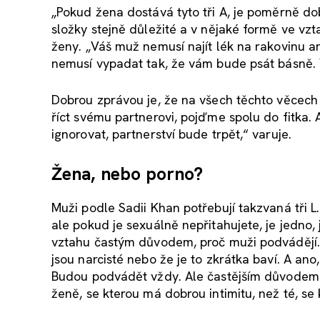
„Pokud žena dostává tyto tři A, je poměrně dob
složky stejně důležité a v nějaké formě ve vzt
ženy. „Váš muž nemusí najít lék na rakovinu an
nemusí vypadat tak, že vám bude psát básně. V
Dobrou zprávou je, že na všech těchto věcech s
říct svému partnerovi, pojďme spolu do fitka
ignorovat, partnerství bude trpět,“ varuje.
Žena, nebo porno?
Muži podle Sadii Khan potřebují takzvaná tři L.
ale pokud je sexuálně nepřitahujete, je jedno, j
vztahu častým důvodem, proč muži podvádějí. 
jsou narcisté nebo že je to zkrátka baví. A ano
Budou podvádět vždy. Ale častějším důvodem j
ženě, se kterou má dobrou intimitu, než té, se