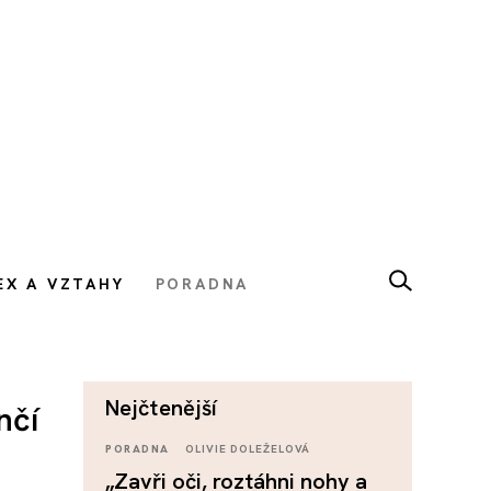
EX A VZTAHY
PORADNA
nejčtenější
nčí
PORADNA
OLIVIE DOLEŽELOVÁ
„Zavři oči, roztáhni nohy a