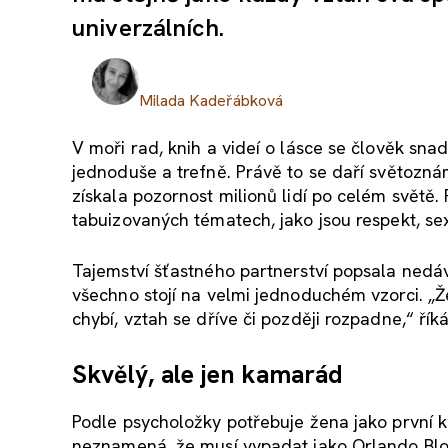
univerzálních.
Milada Kadeřábková
V moři rad, knih a videí o lásce se člověk sna
jednoduše a trefně. Právě to se daří světozná
získala pozornost milionů lidí po celém světě. 
tabuizovaných tématech, jako jsou respekt, se
Tajemství šťastného partnerství popsala ned
všechno stojí na velmi jednoduchém vzorci. „Že
chybí, vztah se dříve či později rozpadne,“ říká
Skvělý, ale jen kamarád
Podle psycholožky potřebuje žena jako první k
neznamená, že musí vypadat jako Orlando Blo