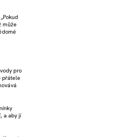
. „Pokud
iž může
 vědomé
ůvody pro
 přátele
enovává
mínky
 a aby jí