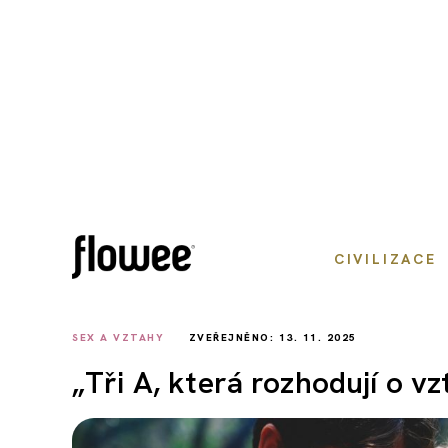
CIVILIZACE
SEX A VZTAHY
ZVEŘEJNĚNO: 13. 11. 2025
„Tři A, která rozhodují o v