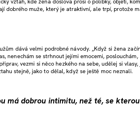
ký vztah, kde žena doslova prosí o polibky, objetí, ko
 dobrého muže, který je atraktivní, ale trpí, protože ma
 mužům dává velmi podrobné návody. „Když si žena začí
as, nenechám se strhnout jejími emocemi, poslouchám, 
 připrav, vezmi si něco hezkého na sebe, udělej si vlasy
hu stejně, jako to dělal, když se ještě moc neznali.
u má dobrou intimitu, než té, se ktero