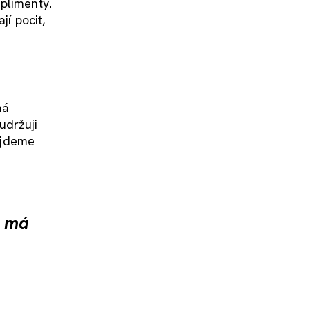
mplimenty.
jí pocit,
ná
udržuji
, jdeme
u má