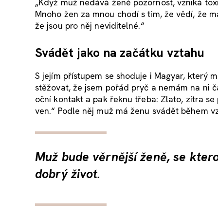
„Když muž nedává ženě pozornost, vzniká toxic
Mnoho žen za mnou chodí s tím, že vědí, že mají
že jsou pro něj neviditelné.“
Svádět jako na začátku vztahu
S jejím přístupem se shoduje i Magyar, který
stěžovat, že jsem pořád pryč a nemám na ni č
oční kontakt a pak řeknu třeba: Zlato, zítra se
ven.“ Podle něj muž má ženu svádět během vzta
Muž bude věrnější ženě, se ktero
dobrý život.