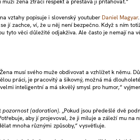
 muži žena ztrácí respekt a přestává ji přitahovat.“
a vztahy popisuje i slovenský youtuber
Daniel Magyar
se jí zachce, ví, že u něj není bezpečno. Když s ním tot
sou tyto věci důležité odjakživa. Ale často je nemají na
 „Žena musí svého muže obdivovat a vzhlížet k němu. D
ělou práci, je pracovitý a šikovný, možná má dlouholeté
e velmi inteligentní a má skvělý smysl pro humor,“ vyjm
t
pozornost (adoration)
. „Pokud jsou předešlé dvě pod
řebuje, aby jí projevoval, že ji miluje a záleží mu na ní,
ělat mnoha různými způsoby,“ vysvětluje.