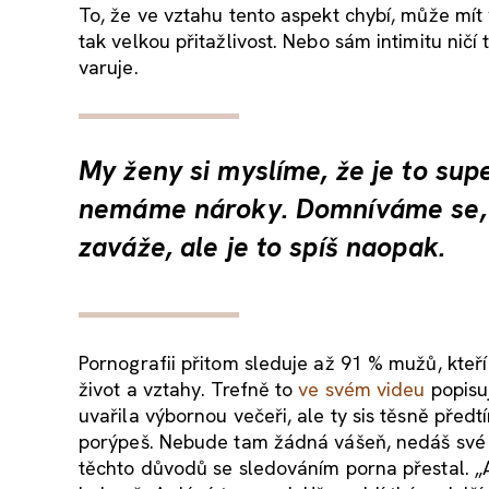
To, že ve vztahu tento aspekt chybí, může mít
tak velkou přitažlivost. Nebo sám intimitu ničí
varuje.
My ženy si myslíme, že je to su
nemáme nároky. Domníváme se, 
zaváže, ale je to spíš naopak.
Pornografii přitom sleduje až 91 % mužů, kteř
život a vztahy. Trefně to
ve svém videu
popisuj
uvařila výbornou večeři, ale ty sis těsně předtí
porýpeš. Nebude tam žádná vášeň, nedáš své ž
těchto důvodů se sledováním porna přestal. „A