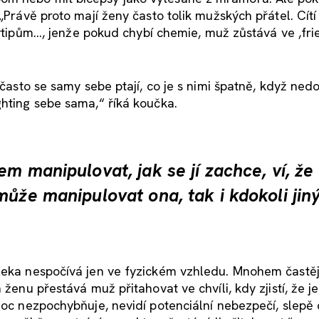
„Právě proto mají ženy často tolik mužských přátel. Cítí
 vtipům..., jenže pokud chybí chemie, muž zůstává ve ,fr
A často se samy sebe ptají, co je s nimi špatně, když ne
ghting sebe sama,“ říká koučka.
m manipulovat, jak se jí zachce, ví, že 
může manipulovat ona, tak i kdokoli jiný
leka nespočívá jen ve fyzickém vzhledu. Mnohem častěji
ženu přestává muž přitahovat ve chvíli, kdy zjistí, že je 
 moc nezpochybňuje, nevidí potenciální nebezpečí, slepě