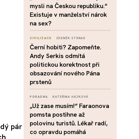
mysli na Českou republiku.“
Existuje v manželství nárok
na sex?
CIVILIZACE
ZDENĚK STRNAD
Černí hobiti? Zapomeňte.
Andy Serkis odmítá
politickou korektnost při
obsazování nového Pána
prstenů
PORADNA
KATEŘINA HÁJKOVÁ
„Už zase musím!“ Faraonova
pomsta postihne až
polovinu turistů. Lékař radí,
ždý pár
co opravdu pomáhá
ch