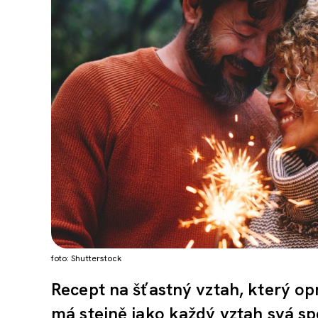
foto: Shutterstock
Recept na šťastný vztah, který op
má stejně jako každý vztah svá spe