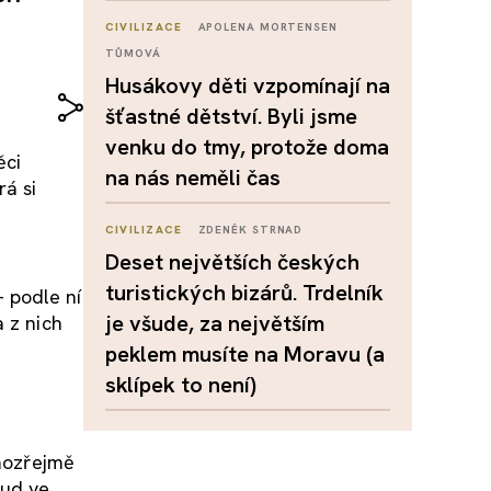
CIVILIZACE
APOLENA MORTENSEN
TŮMOVÁ
Husákovy děti vzpomínají na
šťastné dětství. Byli jsme
venku do tmy, protože doma
ěci
na nás neměli čas
rá si
CIVILIZACE
ZDENĚK STRNAD
Deset největších českých
turistických bizárů. Trdelník
 podle ní
je všude, za největším
 z nich
peklem musíte na Moravu (a
sklípek to není)
mozřejmě
kud ve