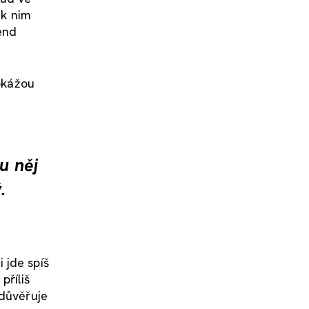
 k nim
iend
dokážou
u něj
.
 jde spíš
příliš
 důvěřuje