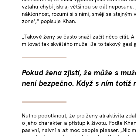
vztahu chybí jiskra, většinou se dál neposune. 
náklonnost, rozumí si s nimi, smějí se stejným
zone‘,“ popisuje Khan.
„Takové ženy se často snaží začít něco cítit. 
milovat tak skvělého muže. Je to takový gasli
Pokud žena zjistí, že může s muže
není bezpečno. Když s ním totiž 
Nutno podotknout, že pro ženy atraktivita zda
o jeho charakter a přístup k životu. Podle Khan 
pasivní, naivní a až moc people pleaser. „Nic