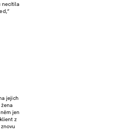
necítila
led,“
a jejich
i žena
v něm jen
lient z
j znovu