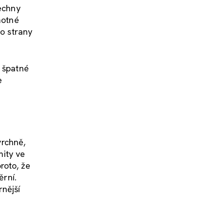
šechny
motné
ho strany
í špatné
e
vrchně,
mity ve
roto, že
ěrní.
nější