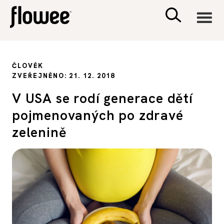
CIVILIZACE
ČLOVĚK
ZVEŘEJNĚNO: 21. 12. 2018
ZDRAVÍ
V USA se rodí generace dětí
pojmenovaných po zdravé
PSYCHOLOGIE
zelenině
RODINA A DĚTI
SEX A VZTAHY
PORADNA