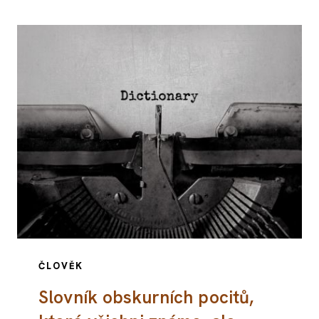
ČLOVĚK
Slovník obskurních pocitů,