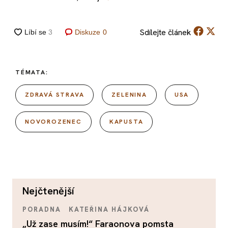
Sdílejte
článek
Diskuze
0
TÉMATA:
ZDRAVÁ STRAVA
ZELENINA
USA
NOVOROZENEC
KAPUSTA
nejčtenější
PORADNA
KATEŘINA HÁJKOVÁ
„Už zase musím!“ Faraonova pomsta