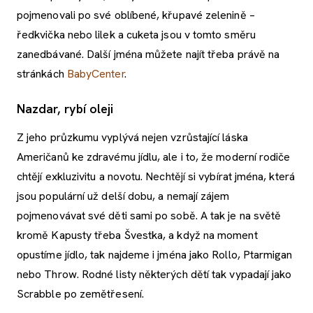
pojmenovali po své oblíbené, křupavé zelenině –
ředkvička nebo lilek a cuketa jsou v tomto směru
zanedbávané. Další jména můžete najít třeba právě na
stránkách
BabyCenter
.
Nazdar, rybí oleji
Z jeho průzkumu vyplývá nejen vzrůstající láska
Američanů ke zdravému jídlu, ale i to, že moderní rodiče
chtějí exkluzivitu a novotu. Nechtějí si vybírat jména, která
jsou populární už delší dobu, a nemají zájem
pojmenovávat své děti sami po sobě. A tak je na světě
kromě Kapusty třeba Švestka, a když na moment
opustíme jídlo, tak najdeme i jména jako Rollo, Ptarmigan
nebo Throw. Rodné listy některých dětí tak vypadají jako
Scrabble po zemětřesení.