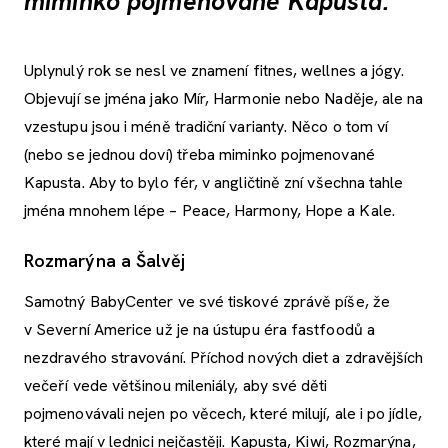
miminko pojmenované Kapusta.
Uplynulý rok se nesl ve znamení fitnes, wellnes a jógy.
Objevují se jména jako Mír, Harmonie nebo Naděje, ale na
vzestupu jsou i méně tradiční varianty. Něco o tom ví
(nebo se jednou doví) třeba miminko pojmenované
Kapusta. Aby to bylo fér, v angličtině zní všechna tahle
jména mnohem lépe – Peace, Harmony, Hope a Kale.
Rozmarýna a Šalvěj
Samotný BabyCenter ve své tiskové zprávě píše, že
v Severní Americe už je na ústupu éra fastfoodů a
nezdravého stravování. Příchod nových diet a zdravějších
večeří vede většinou mileniály, aby své děti
pojmenovávali nejen po věcech, které milují, ale i po jídle,
které mají v lednici nejčastěji. Kapusta, Kiwi, Rozmarýna,