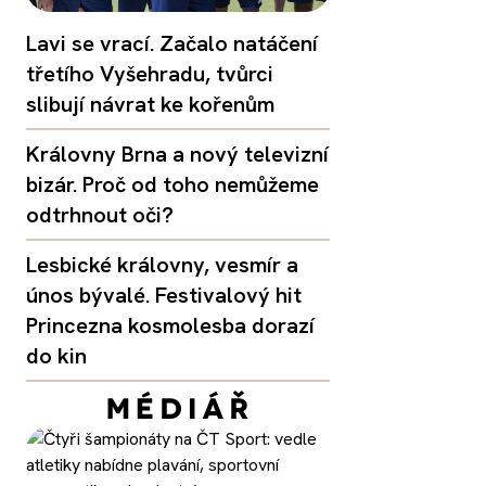
Lavi se vrací. Začalo natáčení
třetího Vyšehradu, tvůrci
slibují návrat ke kořenům
Královny Brna a nový televizní
bizár. Proč od toho nemůžeme
odtrhnout oči?
Lesbické královny, vesmír a
únos bývalé. Festivalový hit
Princezna kosmolesba dorazí
do kin