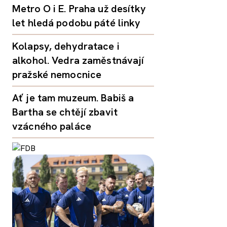
Metro O i E. Praha už desítky
let hledá podobu páté linky
Kolapsy, dehydratace i
alkohol. Vedra zaměstnávají
pražské nemocnice
Ať je tam muzeum. Babiš a
Bartha se chtějí zbavit
vzácného paláce