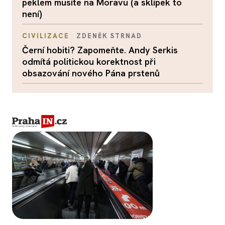
peklem musíte na Moravu (a sklípek to
není)
CIVILIZACE
ZDENĚK STRNAD
Černí hobiti? Zapomeňte. Andy Serkis
odmítá politickou korektnost při
obsazování nového Pána prstenů