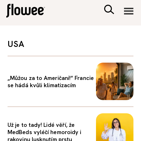
CIVILIZACE
USA
ZDRAVÍ
PSYCHOLOGIE
„Můžou za to Američani!“ Francie
se hádá kvůli klimatizacím
RODINA A DĚTI
SEX A VZTAHY
Už je to tady! Lidé věří, že
PORADNA
MedBeds vyléčí hemoroidy i
rakovinu lusknutím prstu