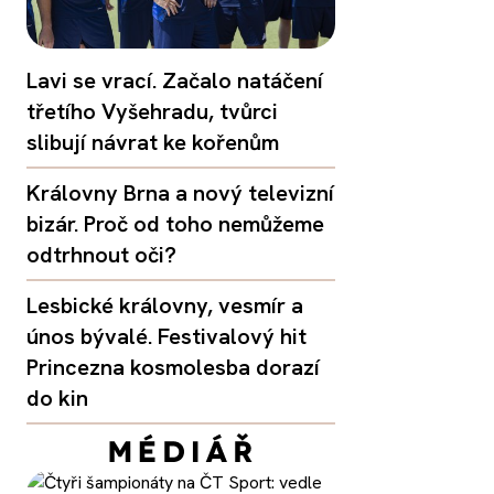
Lavi se vrací. Začalo natáčení
třetího Vyšehradu, tvůrci
slibují návrat ke kořenům
Královny Brna a nový televizní
bizár. Proč od toho nemůžeme
odtrhnout oči?
Lesbické královny, vesmír a
únos bývalé. Festivalový hit
Princezna kosmolesba dorazí
do kin