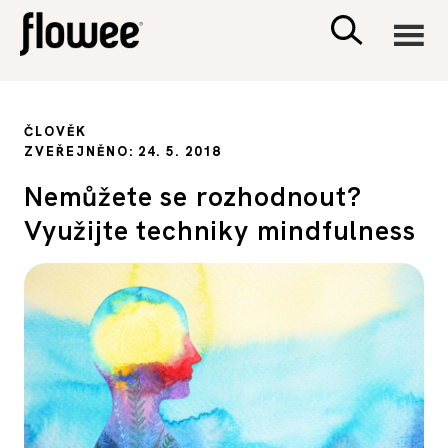
CIVILIZACE
ČLOVĚK
ZVEŘEJNĚNO: 24. 5. 2018
ZDRAVÍ
Nemůžete se rozhodnout?
Využijte techniky mindfulness
PSYCHOLOGIE
RODINA A DĚTI
SEX A VZTAHY
PORADNA