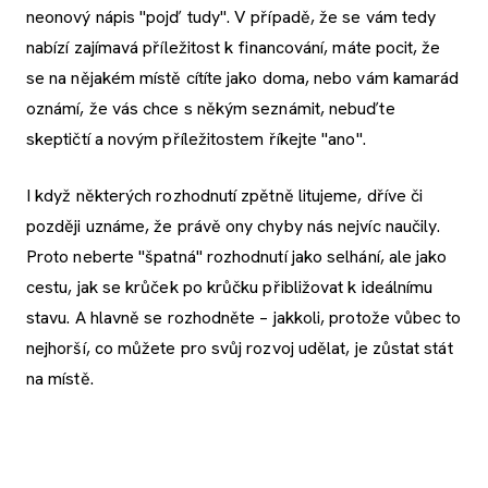
neonový nápis "pojď tudy". V případě, že se vám tedy
nabízí zajímavá příležitost k financování, máte pocit, že
se na nějakém místě cítíte jako doma, nebo vám kamarád
oznámí, že vás chce s někým seznámit, nebuďte
skeptičtí a novým příležitostem říkejte "ano".
I když některých rozhodnutí zpětně litujeme, dříve či
později uznáme, že právě ony chyby nás nejvíc naučily.
Proto neberte "špatná" rozhodnutí jako selhání, ale jako
cestu, jak se krůček po krůčku přibližovat k ideálnímu
stavu. A hlavně se rozhodněte – jakkoli, protože vůbec to
nejhorší, co můžete pro svůj rozvoj udělat, je zůstat stát
na místě.