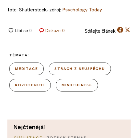
foto: Shutterstock, zdroj:
Psychology Today
Sdílejte
článek
Diskuze
0
TÉMATA:
MEDITACE
STRACH Z NEÚSPĚCHU
ROZHODNUTÍ
MINDFULNESS
nejčtenější