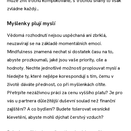
může znít trochu komplikovaně, s trochou snahy to však
zvládne každý...
Myšlenky plují myslí
Vědomá rozhodnutí nejsou uspěchaná ani zbrklá,
neuzavírají se na základě momentálních emocí.
Mindfulness znamená nechat si dostatek času na to,
abyste prozkoumali, jaké jsou vaše priority, cíle a
hodnoty. Nechte jednotlivé možnosti proplouvat myslí a
hledejte ty, které nejlépe korespondují s tím, čemu v
životě dáváte přednost, co při myšlenkách cítíte.
Přetrpíte nezáživnou práci za cenu vyššího platu? Je pro
vás u partnera důležitější duševní soulad než finanční
zajištění? A co bydlení? Budete tolerovat vesnické
klevetění, abyste mohli dýchat čerstvý vzduch?