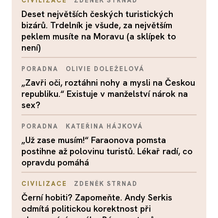
CIVILIZACE
ZDENĚK STRNAD
Deset největších českých turistických
bizárů. Trdelník je všude, za největším
peklem musíte na Moravu (a sklípek to
není)
PORADNA
OLIVIE DOLEŽELOVÁ
„Zavři oči, roztáhni nohy a mysli na Českou
republiku.“ Existuje v manželství nárok na
sex?
PORADNA
KATEŘINA HÁJKOVÁ
„Už zase musím!“ Faraonova pomsta
postihne až polovinu turistů. Lékař radí, co
opravdu pomáhá
CIVILIZACE
ZDENĚK STRNAD
Černí hobiti? Zapomeňte. Andy Serkis
odmítá politickou korektnost při