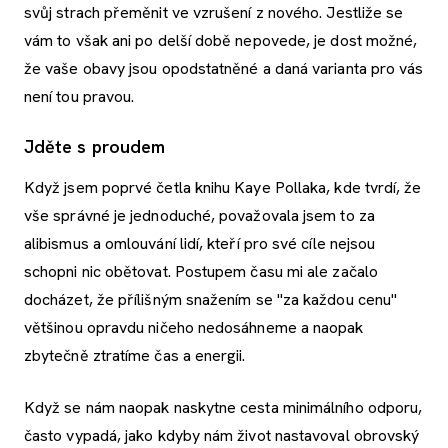
svůj strach přeměnit ve vzrušení z nového. Jestliže se
vám to však ani po delší době nepovede, je dost možné,
že vaše obavy jsou opodstatněné a daná varianta pro vás
není tou pravou.
Jděte s proudem
Když jsem poprvé četla knihu Kaye Pollaka, kde tvrdí, že
vše správné je jednoduché, považovala jsem to za
alibismus a omlouvání lidí, kteří pro své cíle nejsou
schopni nic obětovat. Postupem času mi ale začalo
docházet, že přílišným snažením se "za každou cenu"
většinou opravdu ničeho nedosáhneme a naopak
zbytečně ztratíme čas a energii.
Když se nám naopak naskytne cesta minimálního odporu,
často vypadá, jako kdyby nám život nastavoval obrovský