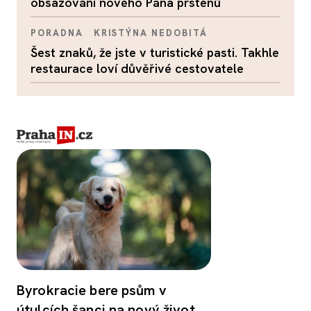
obsazování nového Pána prstenů
PORADNA
KRISTÝNA NEDOBITÁ
Šest znaků, že jste v turistické pasti. Takhle
restaurace loví důvěřivé cestovatele
Byrokracie bere psům v
útulcích šanci na nový život.