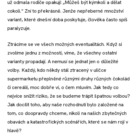
už odmala rodiče opakují: „Můžeš být kýmkoli a dělat
cokoli.“ Zní to překrásně. Jenže nepřeberné množství
variant, které dnešní doba poskytuje, člověka často spíš
paralyzuje.
Ztrácíme se ve všech možných eventualitách. Když si
zvolíme jednu z možností, víme, že všechny ostatní
varianty propadají. A nemusí se jednat jen o důležité
volby. Každý, kdo někdy stál ztracený v uličce
supermarketu přeplněné různými druhy různých čokolád
či cereálií, moc dobře ví, o čem mluvím. Jak tedy co
nejvíce snížit riziko, že se budeme trápit špatnou volbou?
Jak docílit toho, aby naše rozhodnutí bylo založené na
tom, co doopravdy chceme, nikoli na našich zbytečných
obavách a katastrofických scénářích, které se nám rojí v
hlavě?