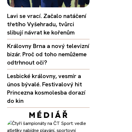
Lavi se vrací. Začalo natáčení
třetího Vyšehradu, tvůrci
slibují návrat ke kořenům
Královny Brna a nový televizní
bizár. Proč od toho nemůžeme
odtrhnout oči?
Lesbické královny, vesmír a
únos bývalé. Festivalový hit
Princezna kosmolesba dorazí
do kin