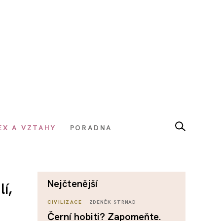
EX A VZTAHY
PORADNA
nejčtenější
í,
CIVILIZACE
ZDENĚK STRNAD
Černí hobiti? Zapomeňte.