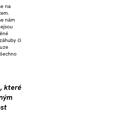
se na
tem.
 se nám
nejsou
něné
 záhuby či
ouze
 všechno
, které
čným
ost