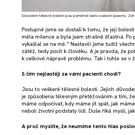
Důvodem tělesné bolesti jsou poměrně často svalové spasmy. Zdro
Postupně jsme se dostali k tomu, že její bolesti
měla milence a byla jsem strašně šťastná. Po p
vykašlal se na mě.“ Nastavili jsme tudíž všechn
zátěž, tedy pocit k člověku. A je pravda, že p
k celkové nápravě problému. Tak i tohle se v ži
S čím nejčastěji za vámi pacienti chodí?
Jsou to veškeré tělesné bolesti. Jejich důvo
je způsobena tělesným přetěžováním a tím, že 
máme odpočívat, kdy máme jít spát, jak máme s
neboli životní podstaty lidí. Duše říká mysli, 
A proč myslíte, že neumíme tento hlas posl