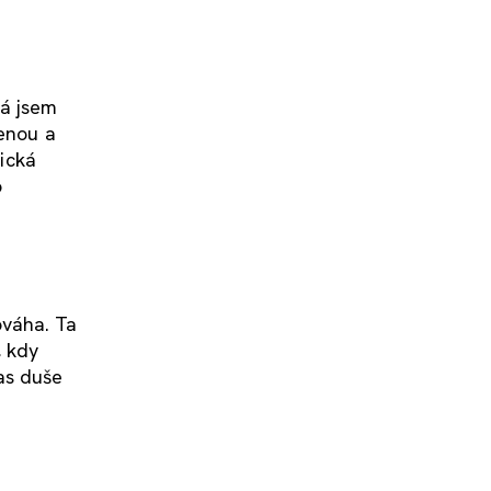
já jsem
ženou a
hická
o
ováha. Ta
, kdy
as duše