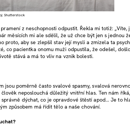
j: Shutterstock
 pramení z neschopnosti odpustit. Řekla mi totiž: „Víte, 
ár měsících mi ale sdělil, že už chce být jen s jednou 
o proto, aby se zlepšil stav její mysli a zmizela ta psyc
oté, co pacientka onomu muži odpustila, že odešel, došl
votě stává a má to vliv na vznik bolesti.
dem jsou poměrně často svalové spasmy, svalová nerovn
člověk neposlouchá důležitý vnitřní hlas. Ten nám říká
právně dýchat, co je opravdové štěstí apod... Je to hl
jakým způsobem má řídit tělo a naše chování.
ouchat?