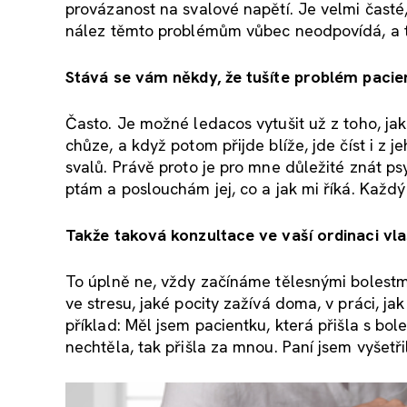
provázanost na svalové napětí. Je velmi časté,
nález těmto problémům vůbec neodpovídá, a t
Stává se vám někdy, že tušíte problém pacien
Často. Je možné ledacos vytušit už z toho, ja
chůze, a když potom přijde blíže, jde číst i z
svalů. Právě proto je pro mne důležité znát p
ptám a poslouchám jej, co a jak mi říká. Každý
Takže taková konzultace ve vaší ordinaci vl
To úplně ne, vždy začínáme tělesnými bolestmi. 
ve stresu, jaké pocity zažívá doma, v práci, j
příklad: Měl jsem pacientku, která přišla s bole
nechtěla, tak přišla za mnou. Paní jsem vyšet