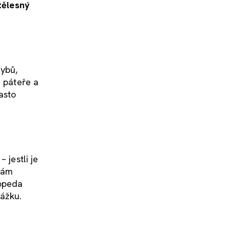
tělesný
hybů,
ě páteře a
asto
 jestli je
 dám
topeda
kážku.