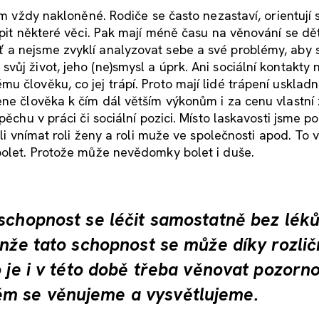
em vždy nakloněné. Rodiče se často nezastaví, orientují 
upit některé věci. Pak mají méně času na věnování se dě
 a nejsme zvyklí analyzovat sebe a své problémy, aby
ůj život, jeho (ne)smysl a úprk. Ani sociální kontakty 
u člověku, co jej trápí. Proto mají lidé trápení usklad
ene člověka k čím dál větším výkonům i za cenu vlastní
pěchu v práci či sociální pozici. Místo laskavosti jsme p
ali vnímat roli ženy a roli muže ve společnosti apod. To
bolet. Protože může nevědomky bolet i duše.
schopnost se léčit samostatně bez léků
enže tato schopnost se může díky rozli
o je i v této době třeba věnovat pozorn
m se věnujeme a vysvětlujeme.