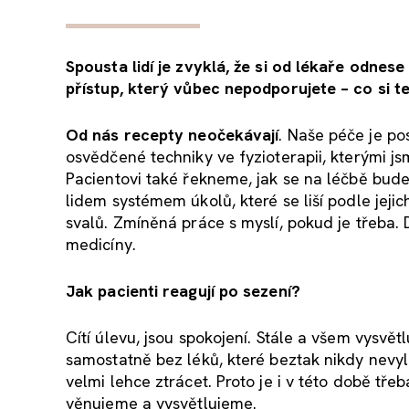
Spousta lidí je zvyklá, že si od lékaře odne
přístup, který vůbec nepodporujete – co si 
Od nás recepty neočekávají
. Naše péče je p
osvědčené techniky ve fyzioterapii, kterými j
Pacientovi také řekneme, jak se na léčbě bude
lidem systémem úkolů, které se liší podle jeji
svalů. Zmíněná práce s myslí, pokud je třeba.
medicíny.
Jak pacienti reagují po sezení?
Cítí úlevu, jsou spokojení. Stále a všem vysvětl
samostatně bez léků, které beztak nikdy nevyl
velmi lehce ztrácet. Proto je i v této době 
věnujeme a vysvětlujeme.