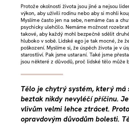
Protože okolnosti života jsou jiné a nejsou lid
výkon, aby uživili rodinu nebo aby si mohli ko
Myslíme často jen na sebe, nemáme čas a chuť
psychicky ulehčilo. Nemáme možnost rozebrat sv
takové, aby každý mohl bezpečně sdělit druhém
hluboko v sobě. Lidské ego je tak mocné, že ž
poškození. Myslíme si, že úspěch života je v ús
starostliví. Pak jsme ustaraní. Také jsme přest
jsou některé z důvodů, proč lidské tělo může 
Tělo je chytrý systém, který má 
beztak nikdy nevyléčí příčinu. J
vlivům velmi lehce ztrácet. Prot
opravdovým důvodům bolesti. Tě