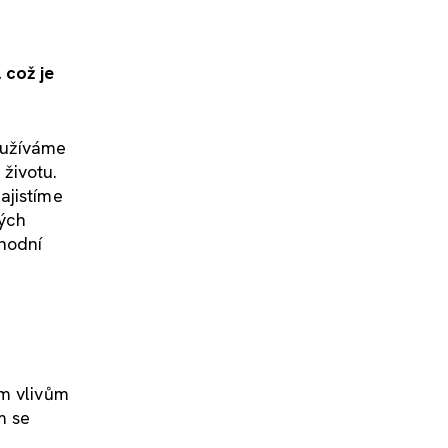
 což je
oužíváme
životu.
ajistíme
ných
chodní
ým vlivům
m se