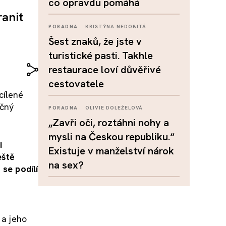
co opravdu pomáhá
ranit
PORADNA
KRISTÝNA NEDOBITÁ
Šest znaků, že jste v
turistické pasti. Takhle
restaurace loví důvěřivé
cestovatele
cílené
ečný
PORADNA
OLIVIE DOLEŽELOVÁ
„Zavři oči, roztáhni nohy a
mysli na Českou republiku.“
i
Existuje v manželství nárok
eště
na sex?
 se podílí
 a jeho