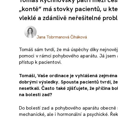
„kontě“ má stovky pacientů, u kter
vleklé a zdánlivě neřešitelné pro
Jana Tobrmanová Čiháková
Tomáš sám tvrdí, že má úspěchy díky nejnověj
pomoci v rámci pohybového aparátu. Já jsem 
přístup k pacientovi.
Tomáši, Vaše ordinace je vyhlášená zejména t
dobrými výsledky. Spousta pacientů tvrdí, že
nesetkali. Často také zjišťujete, že příčina b
na bolesti zad?
Do bolestí zad a pohybového aparátu obecně s
mechanické, ale i hormonální a psychické. Řekl