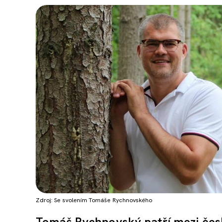
Zdroj: Se svolením Tomáše Rychnovského
Tomáš Rychnovský patří mezi česk