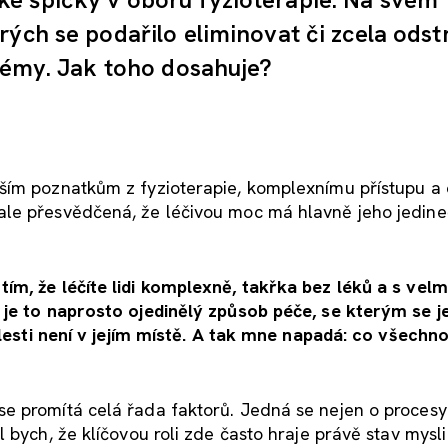
ých se podařilo eliminovat či zcela odst
blémy. Jak toho dosahuje?
ším poznatkům z fyzioterapie, komplexnímu přístupu a 
ale přesvědčená, že léčivou moc má hlavně jeho jedin
ím, že léčíte lidi komplexně, takřka bez léků a s velm
 je to naprosto ojedinělý způsob péče, se kterým se j
olesti není v jejím místě. A tak mne napadá: co všechno
e promítá celá řada faktorů. Jedná se nejen o procesy
 bych, že klíčovou roli zde často hraje právě stav mysli