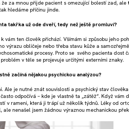
 že za mnou přijde pacient s omezující bolestí zad, ale
ak hledáme příčinu jinde.
ta takřka už ode dveří, tedy než ještě promluví?
k k vám ten člověk přichází. Všímám si způsobu jeho po
 jeho výrazu obličeje nebo třeba stavu kůže a samozřejm
sychosomatické procesy. Proto se svého pacienta dost č
 problém v těle se projevuje určitými externími znaky.
astně začíná nějakou psychickou analýzou?
Ale je nutné znát souvislosti a psychický stav člověka –
ak často odpočívá – kde je vlastně ta „zátěž“. Když vám
stí v rameni, která ji trápí už několik týdnů. Léky od or
řil, ale nenašel jsem žádnou výraznou mechanickou pře