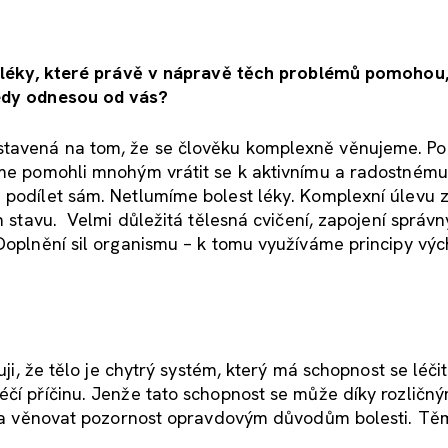
se léky, které právě v nápravě těch problémů pomohou,
tedy odnesou od vás?
ostavená na tom, že se člověku komplexně věnujeme. P
sme pomohli mnohým vrátit se k aktivnímu a radostnému 
 podílet sám. Netlumíme bolest léky. Komplexní úlevu z
ch stavu. Velmi důležitá tělesná cvičení, zapojení správ
 Doplnění sil organismu – k tomu využíváme principy vý
uji, že tělo je chytrý systém, který má schopnost se léčit
éčí příčinu. Jenže tato schopnost se může díky rozličn
třeba věnovat pozornost opravdovým důvodům bolesti. Tě