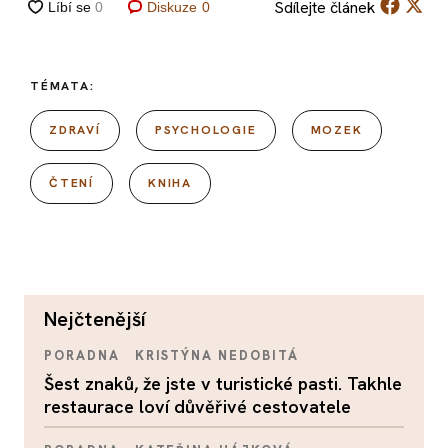
Sdílejte
článek
Diskuze
0
TÉMATA:
ZDRAVÍ
PSYCHOLOGIE
MOZEK
ČTENÍ
KNIHA
nejčtenější
PORADNA
KRISTÝNA NEDOBITÁ
Šest znaků, že jste v turistické pasti. Takhle
restaurace loví důvěřivé cestovatele