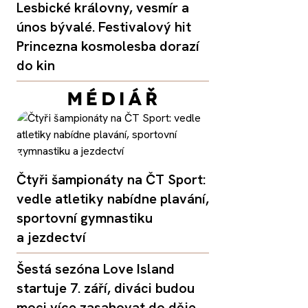
Lesbické královny, vesmír a
únos bývalé. Festivalový hit
Princezna kosmolesba dorazí
do kin
Čtyři šampionáty na ČT Sport:
vedle atletiky nabídne plavání,
sportovní gymnastiku
a jezdectví
Šestá sezóna Love Island
startuje 7. září, diváci budou
moci více zasahovat do děje