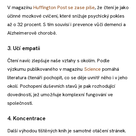
V magazínu
Huffington Post se zase píše
, že čtení je jako
účinné mozkové cvičení, které snižuje psychický pokles
až o 32 procent. S tím souvisí i prevence vůči demenci a
Alzheimerově chorobě.
3. Učí empatii
Čtení navíc zlepšuje naše vztahy s okolím. Podle
výzkumu publikovaného v magazínu
Science
pomáhá
literatura čtenáři pochopit, co se děje uvnitř něho i v jeho
okolí. Pochopení duševních stavů je pak rozhodující
dovedností, jež umožňuje komplexní fungování ve
společnosti.
4. Koncentrace
Další výhodou tištěných knih je samotné otáčení stránek.