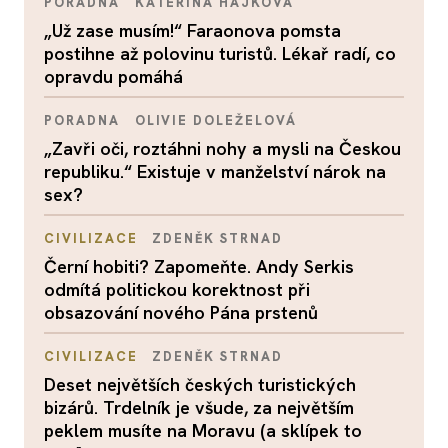
PORADNA
KATEŘINA HÁJKOVÁ
„Už zase musím!“ Faraonova pomsta
postihne až polovinu turistů. Lékař radí, co
opravdu pomáhá
PORADNA
OLIVIE DOLEŽELOVÁ
„Zavři oči, roztáhni nohy a mysli na Českou
republiku.“ Existuje v manželství nárok na
sex?
CIVILIZACE
ZDENĚK STRNAD
Černí hobiti? Zapomeňte. Andy Serkis
odmítá politickou korektnost při
obsazování nového Pána prstenů
CIVILIZACE
ZDENĚK STRNAD
Deset největších českých turistických
bizárů. Trdelník je všude, za největším
peklem musíte na Moravu (a sklípek to