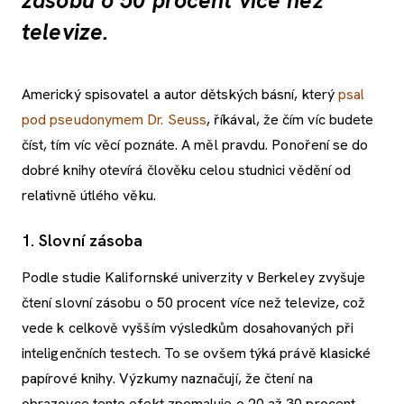
zásobu o 50 procent více než
televize.
Americký spisovatel a autor dětských básní, který
psal
pod pseudonymem Dr. Seuss
, říkával, že čím víc budete
číst, tím víc věcí poznáte. A měl pravdu. Ponoření se do
dobré knihy otevírá člověku celou studnici vědění od
relativně útlého věku.
1. Slovní zásoba
Podle studie Kalifornské univerzity v Berkeley zvyšuje
čtení slovní zásobu o 50 procent více než televize, což
vede k celkově vyšším výsledkům dosahovaných při
inteligenčních testech. To se ovšem týká právě klasické
papírové knihy. Výzkumy naznačují, že čtení na
obrazovce tento efekt zpomaluje o 20 až 30 procent.