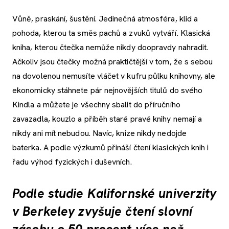
Vůně, praskání, šustění. Jedinečná atmosféra, klid a
pohoda, kterou ta směs pachů a zvuků vytváří. Klasická
kniha, kterou čtečka nemůže nikdy doopravdy nahradit.
Ačkoliv jsou čtečky možná praktičtější v tom, že s sebou
na dovolenou nemusíte vláčet v kufru půlku knihovny, ale
ekonomicky stáhnete pár nejnovějších titulů do svého
Kindla a můžete je všechny sbalit do příručního
zavazadla, kouzlo a příběh staré pravé knihy nemají a
nikdy ani mít nebudou. Navíc, knize nikdy nedojde
baterka. A podle výzkumů přináší čtení klasických knih i
řadu výhod fyzických i duševních.
Podle studie Kalifornské univerzity
v Berkeley zvyšuje čtení slovní