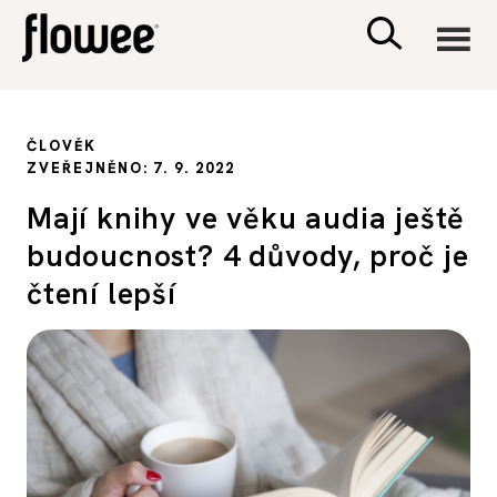
CIVILIZACE
ČLOVĚK
ZVEŘEJNĚNO: 7. 9. 2022
ZDRAVÍ
Mají knihy ve věku audia ještě
budoucnost? 4 důvody, proč je
PSYCHOLOGIE
čtení lepší
RODINA A DĚTI
SEX A VZTAHY
PORADNA