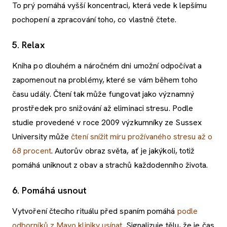
To prý pomáhá vyšší koncentraci, která vede k lepšímu
pochopení a zpracování toho, co vlastně čtete.
5. Relax
Kniha po dlouhém a náročném dni umožní odpočívat a
zapomenout na problémy, které se vám během toho
času udály. Čtení tak může fungovat jako významný
prostředek pro snižování až eliminaci stresu. Podle
studie provedené v roce 2009 výzkumníky ze Sussex
University může
čtení snížit míru prožívaného stresu až o
68 procent
. Autorův obraz světa, ať je jakýkoli, totiž
pomáhá uniknout z obav a strachů každodenního života.
6. Pomáhá usnout
Vytvoření čtecího rituálu před spaním pomáhá
podle
odborníků z Mayo kliniky usínat
. Signalizuje tělu, že je čas