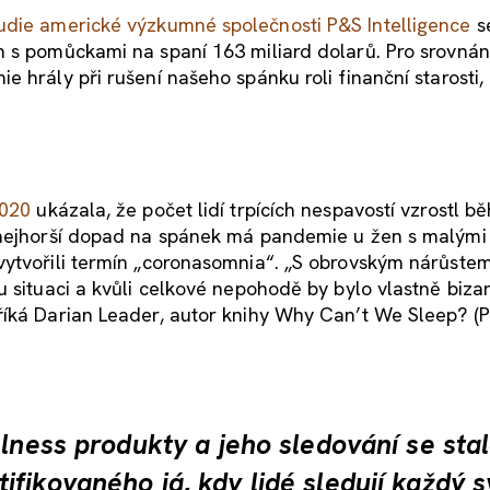
udie americké výzkumné společnosti P&S Intelligence
s
 s pomůckami na spaní 163 miliard dolarů. Pro srovnání
 hrály při rušení našeho spánku roli finanční starosti,
2020
ukázala, že počet lidí trpících nespavostí vzrostl 
 nejhorší dopad na spánek má pandemie u žen s malými
vytvořili termín „coronasomnia“. „S obrovským nárůste
 situaci a kvůli celkové nepohodě by bylo vlastně bizar
říká Darian Leader, autor knihy Why Can’t We Sleep? (P
llness produkty a jeho sledování se sta
fikovaného já, kdy lidé sledují každý s