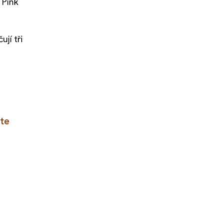
 Pink
jí tři
te