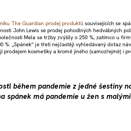
eníku The Guardian prodej produktů
souvisejících se s
ečnosti John Lewis se prodej pohodlných hedvábných pol
polečnosti Mela se tržby zvýšily o 250 %, zatímco u fir
30 %. „Spánek“ je třetí nejčastěji vyhledávaný dotaz ná
ají prodejem kosmetiky a kromě jiného (samozřejmě) i p
zrostl během pandemie z jedné šestiny n
 na spánek má pandemie u žen s malými