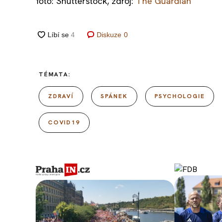
foto: Shutterstock, zdroj:
The Guardian
Diskuze
0
TÉMATA:
ZDRAVÍ
SPÁNEK
PSYCHOLOGIE
COVID19