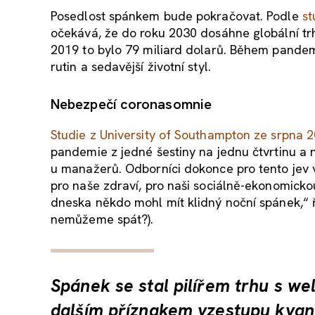
Posedlost spánkem bude pokračovat. Podle
st
očekává, že do roku 2030 dosáhne globální trh
2019 to bylo 79 miliard dolarů. Během pandemie
rutin a sedavější životní styl.
Nebezpečí coronasomnie
Studie z University of Southampton ze srpna 
pandemie z jedné šestiny na jednu čtvrtinu a
u manažerů. Odborníci dokonce pro tento jev 
pro naše zdraví, pro naši sociálně-ekonomickou
dneska někdo mohl mít klidný noční spánek,“ 
nemůžeme spát?).
Spánek se stal pilířem trhu s we
dalším příznakem vzestupu kvanti