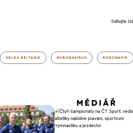
Sdílejte
čl
VELKÁ BRITÁNIE
KORONAVIRUS
KORONAVIR