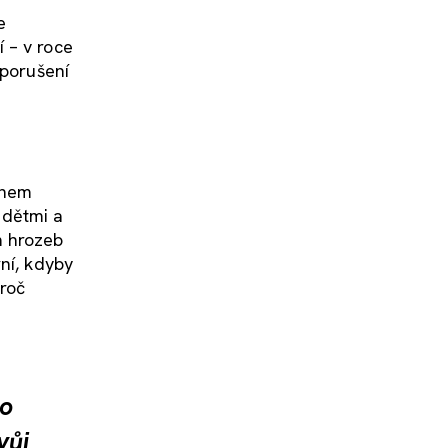
e
 – v roce
 porušení
během
 dětmi a
m hrozeb
ní, kdyby
roč
lo
vůj