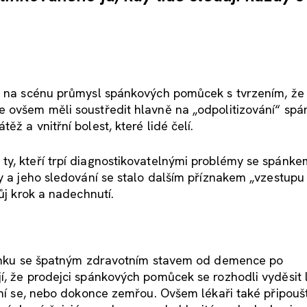
je na scénu průmysl spánkových pomůcek s tvrzením, že
 ovšem měli soustředit hlavně na „odpolitizování“ spá
ž a vnitřní bolest, které lidé čelí.
ty, kteří trpí diagnostikovatelnými problémy se spánke
ty a jeho sledování se stalo dalším příznakem „vzestupu
ůj krok a nadechnutí.
spánku se špatným zdravotním stavem od demence po
, že prodejci spánkových pomůcek se rozhodli vyděsit li
zní se, nebo dokonce zemřou. Ovšem lékaři také připoušt