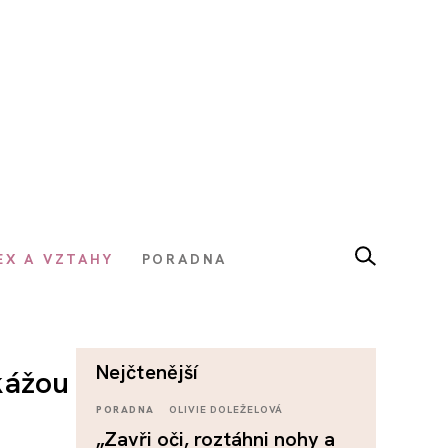
EX A VZTAHY
PORADNA
nejčtenější
kážou
PORADNA
OLIVIE DOLEŽELOVÁ
„Zavři oči, roztáhni nohy a