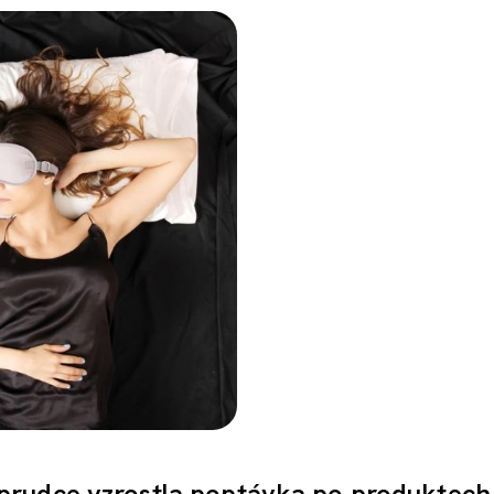
prudce vzrostla poptávka po produktech