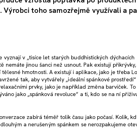
. Výrobci toho samozřejmě využívali a pa
 se vyznají v „tisíce let starých buddhistických dýchacích
tě nemáte jinou šanci než usnout. Pak existují přikrývky,
tělesné hmotnosti. A existují i ​​aplikace, jako je třeba 
vržené tak, aby vytvářely „ideální spánkové prostředí“
elaxačními prvky, jako je například změna barviček. To 
no jako „spánková revoluce“ a ti, kdo se na ní přiživu
rzace zabírá téměř tolik času jako počasí. Kolik, kdy
a dlouhým a nerušeným spánkem se nerozpakujeme otev