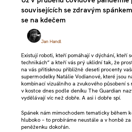
souvisejících se zdravým spánkem
se na kdečem
Jan Handl
Existují roboti, kteří pomáhají v dýchání, kteří
technikách“ a kteří vás prý uklidní tak, že pros
na vás přitisknou přibližně deseti procenty vaší 
supermodelky Natálie Vodianové, které jsou na
kombinací vizuálního a zvukového působení s r
v kostce dnes podle deníku The Guardian nazývá
vydělávají víc než dobře. A asi i dobře spí.
Spánek nám mimochodem tematicky během konve
hluboko – to probíráme neustále a v honbě z
peněženku dokořán.