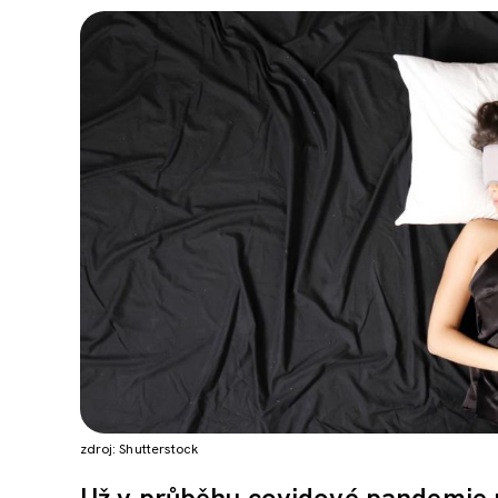
zdroj: Shutterstock
Už v průběhu covidové pandemie 