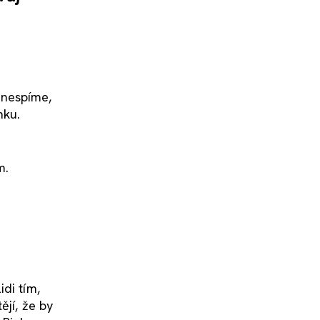
 nespíme,
nku.
m.
di tím,
ějí, že by