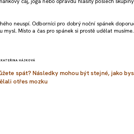
ánkový čaj, jóga nebo opravdu hlasitý poslech skupiny
uhého neuspí. Odborníci pro dobrý noční spánek doporuču
ou mysl. Místo a čas pro spánek si prostě udělat musíme.
K
KATEŘINA HÁJKOVÁ
žete spát? Následky mohou být stejné, jako bys
ělali otřes mozku