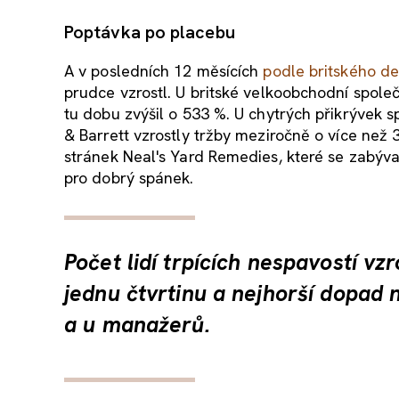
Poptávka po placebu
A v posledních 12 měsících
podle britského d
prudce vzrostl. U britské velkoobchodní spol
tu dobu zvýšil o 533 %. U chytrých přikrývek s
& Barrett vzrostly tržby meziročně o více než 
stránek Neal's Yard Remedies, které se zabýv
pro dobrý spánek.
Počet lidí trpících nespavostí v
jednu čtvrtinu a nejhorší dopad
a u manažerů.