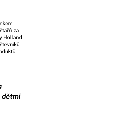
pánkem
štářů za
my Holland
vštěvníků
roduktů
a
 dětmi