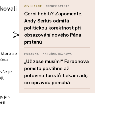
kovali
CIVILIZACE
ZDENĚK STRNAD
Černí hobiti? Zapomeňte.
Andy Serkis odmítá
politickou korektnost při
obsazování nového Pána
prstenů
 které se
PORADNA
KATEŘINA HÁJKOVÁ
Loóna
„Už zase musím!“ Faraonova
pomsta postihne až
vše je
polovinu turistů. Lékař radí,
jí,
co opravdu pomáhá
, jak
řít