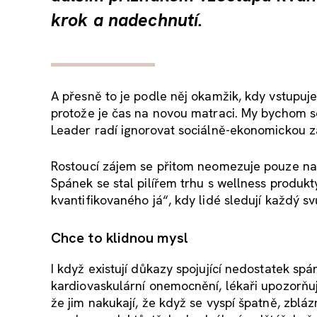
krok a nadechnutí.
A přesně to je podle něj okamžik, kdy vstupu
protože je čas na novou matraci. My bychom se
Leader radí ignorovat sociálně-ekonomickou zátě
Rostoucí zájem se přitom neomezuje pouze na 
Spánek se stal pilířem trhu s wellness produk
kvantifikovaného já“, kdy lidé sledují každý sv
Chce to klidnou mysl
I když existují důkazy spojující nedostatek 
kardiovaskulární onemocnění, lékaři upozorňují
že jim nakukají, že když se vyspí špatně, zblá