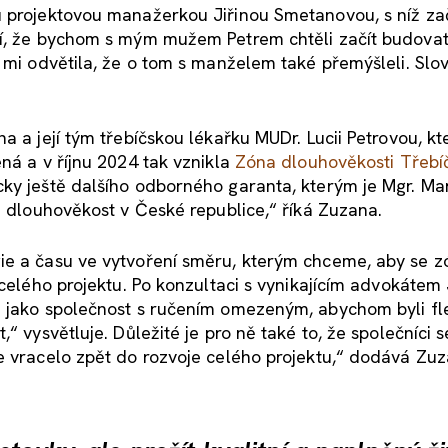
u projektovou manažerkou Jiřinou Smetanovou, s níž za
jí, že bychom s mým mužem Petrem chtěli začít budovat
a mi odvětila, že o tom s manželem také přemýšleli. Slo
a a její tým třebíčskou lékařku MUDr. Lucii Petrovou, kt
ná a v říjnu 2024 tak vznikla
Zóna dlouhověkosti Třebí
ky ještě dalšího odborného garanta, kterým je Mgr. Mar
a dlouhověkost v České republice,“ říká Zuzana.
ie a času ve vytvoření směru, kterým chceme, aby se z
 celého projektu. Po konzultaci s vynikajícím advokátem
 jako společnost s ručením omezeným, abychom byli fle
“ vysvětluje. Důležité je pro ně také to, že společníci s
e vracelo zpět do rozvoje celého projektu,“ dodává Zuz