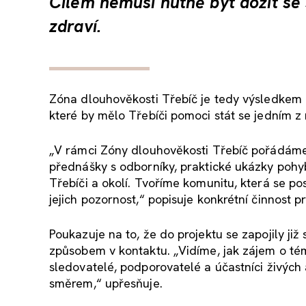
Cílem nemusí nutně být dožít se s
zdraví.
Zóna dlouhověkosti Třebíč je tedy výsledkem 
které by mělo Třebíči pomoci stát se jedním z 
„V rámci Zóny dlouhověkosti Třebíč pořádáme 
přednášky s odborníky, praktické ukázky pohyb
Třebíči a okolí. Tvoříme komunitu, která se pos
jejich pozornost,“ popisuje konkrétní činnost 
Poukazuje na to, že do projektu se zapojily již 
způsobem v kontaktu. „Vidíme, jak zájem o tém
sledovatelé, podporovatelé a účastníci živých
směrem,“ upřesňuje.