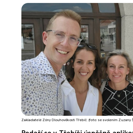
Zakladatelé Zóny Dlouhověkosti Třebíč. (foto: se svolením Zuzany
Podaří se v Třebíči úspěšně aplik