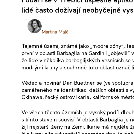
lidé často dožívají neobyčejně v
Martina Malá
Tajemná území, známá jako „modré zóny“, fascin
první v oblasti Barbaglia na Sardinii „objevili“
že lidé v několika barbaglijských vesnicích se 
modrými kruhy a souhrnně tuto oblast označil
Vědec a novinář Dan Buettner se (ve spoluprác
zaměřeného na identifikaci dalších oblastí s v
Okinawa, řecký ostrov Ikaria, kalifornské měst
Ve všech těchto územích je vysoký podíl dlouh
s tímto stavem souvisí. V oblasti Barbaglia je 
žijí nejstarší ženy na Zemi, Ikarie má nejdéle 
žije komunita adventistů sedmého dne, jejichž