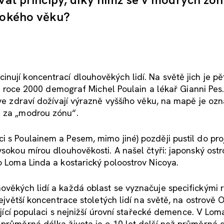
ysokého věku?
ují koncentrací dlouhověkých lidí. Na světě jich je pět
 v roce 2000 demograf Michel Poulain a lékař Gianni Pes. Z
ve zdraví dožívají výrazně vyššího věku, na mapě je ozna
i za „modrou zónu“.
i s Poulainem a Pesem, mimo jiné) později pustil do pro
ysokou mírou dlouhověkosti. A našel čtyři: japonský ostr
o Loma Linda a kostarický poloostrov Nicoya.
ověkých lidí a každá oblast se vyznačuje specifickými r
největší koncentrace stoletých lidí na světě, na ostrově
žijící populaci s nejnižší úrovní stařecké demence. V Lom
 průměrná délka života je o 10 let delší než průměrná 