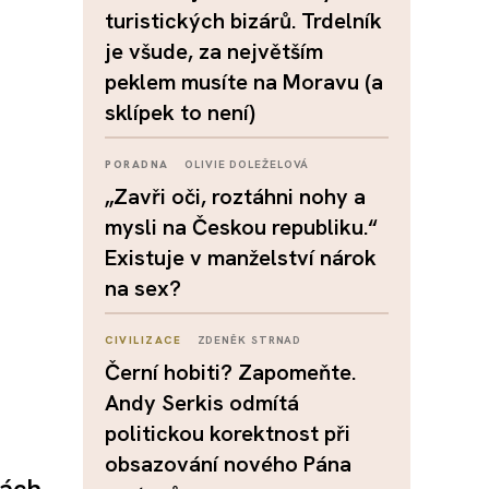
turistických bizárů. Trdelník
je všude, za největším
peklem musíte na Moravu (a
sklípek to není)
PORADNA
OLIVIE DOLEŽELOVÁ
„Zavři oči, roztáhni nohy a
mysli na Českou republiku.“
Existuje v manželství nárok
na sex?
CIVILIZACE
ZDENĚK STRNAD
Černí hobiti? Zapomeňte.
Andy Serkis odmítá
politickou korektnost při
obsazování nového Pána
nách