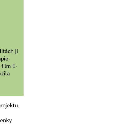
itách ji
pie,
film E-
ožila
rojektu.
lenky