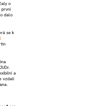
čaly o
 první
vo dalo
erá se k
č
tin
óna
 JUDr.
xibilní a
e vzdali
ana.