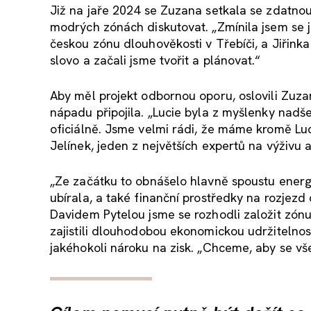
Již na jaře 2024 se Zuzana setkala se zdatno
modrých zónách diskutovat. „Zmínila jsem se 
českou zónu dlouhověkosti v Třebíči, a Jiřink
slovo a začali jsme tvořit a plánovat.“
Aby měl projekt odbornou oporu, oslovili Zuzan
nápadu připojila. „Lucie byla z myšlenky nadše
oficiálně. Jsme velmi rádi, že máme kromě Luc
Jelínek, jeden z největších expertů na výživu 
„Ze začátku to obnášelo hlavně spoustu energ
ubírala, a také finanční prostředky na rozjezd
Davidem Pytelou jsme se rozhodli založit zónu
zajistili dlouhodobou ekonomickou udržitelnost,
jakéhokoli nároku na zisk. „Chceme, aby se vš