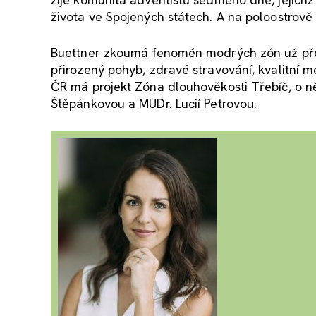
života ve Spojených státech. A na poloostrově 
Buettner zkoumá fenomén modrých zón už přes 
přirozený pohyb, zdravé stravování, kvalitní m
ČR má projekt Zóna dlouhověkosti Třebíč, o n
Štěpánkovou a MUDr. Lucií Petrovou.