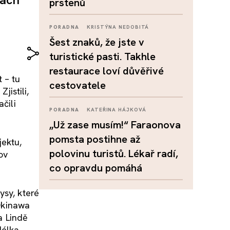
prstenů
PORADNA
KRISTÝNA NEDOBITÁ
Šest znaků, že jste v
turistické pasti. Takhle
restaurace loví důvěřivé
 – tu
cestovatele
jistili,
čili
PORADNA
KATEŘINA HÁJKOVÁ
„Už zase musím!“ Faraonova
pomsta postihne až
jektu,
polovinu turistů. Lékař radí,
ov
co opravdu pomáhá
ysy, které
 Okinawa
a Lindě
délka