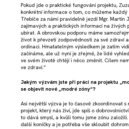
Pokud jde o praktické fungování projektu, Zuz
konkrétní informace o tom, co můžeme každý d
Třebíče za námi pravidelně jezdí Mgr. Martin J
zajímavých a praktických informací na živých
ubírat. A obrovskou podporu máme samozřejmě i
život k převzetí zodpovědnosti za své zdraví 
ordinaci. Hmatatelným výsledkem je zatím vidi
začínáme, ale už nyní je zřejmé, že lidé vyhle
ve svém životě chtějí i něco změnit. Cílem nemu
ve zdraví.“
Jakým výzvám jste při práci na projektu „mo
se objevit nové „modré zóny“?
Asi největší výzva je to časově zkoordinovat s
projekt, který nás živí, jde spíš o dobrovolnic
to dává smysl, a kvůli tomu jsme zónu založil
další koníčky a je potřeba vše skloubit dohro