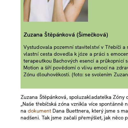
Zuzana Štěpánková (Šimečková)
Vystudovala pozemní stavitelství v Třebíči a
vlastní cesta dovedla k józe a práci s emoce
terapeutkou Bachových esencí a průkopnicí s
Motion a šíří povědomí o vlivu emocí na zdrav
Zónu dlouhověkosti. (foto: se svolením Zuza
Zuzana Štěpánková, spoluzakladatelka Zóny dlo
„Naše třebíčská zóna vznikla více spontánně n
na
dokument
Dana Buettnera, který jsme s man
nadšeni. Tak jsme začali přemýšlet, jak něco