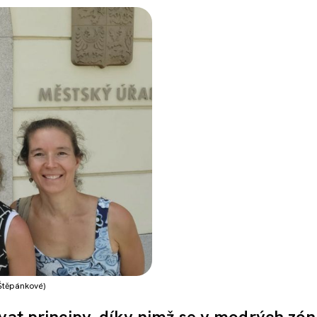
 Štěpánkové)
ovat principy, díky nimž se v modrých zó