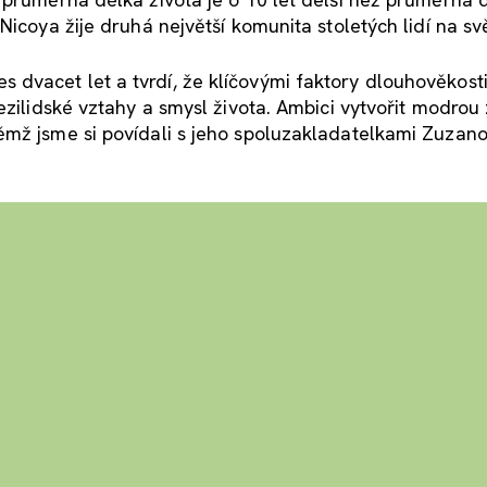
Nicoya žije druhá největší komunita stoletých lidí na sv
dvacet let a tvrdí, že klíčovými faktory dlouhověkosti
ezilidské vztahy a smysl života. Ambici vytvořit modrou
ěmž jsme si povídali s jeho spoluzakladatelkami Zuzan