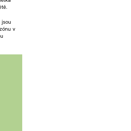
ětě.
 jsou
 zónu v
ou