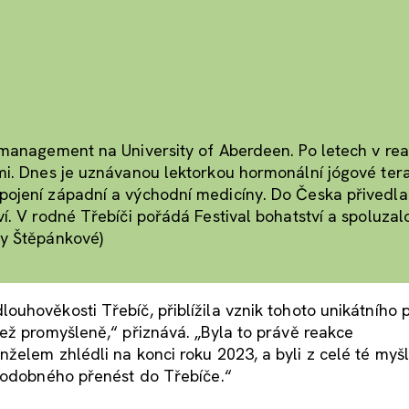
 management na University of Aberdeen. Po letech v real
mi. Dnes je uznávanou lektorkou hormonální jógové tera
pojení západní a východní medicíny. Do Česka přivedla 
í. V rodné Třebíči pořádá Festival bohatství a spoluzal
ny Štěpánkové)
uhověkosti Třebíč, přiblížila vznik tohoto unikátního p
ež promyšleně,“ přiznává. „Byla to právě reakce
želem zhlédli na konci roku 2023, a byli z celé té myš
 podobného přenést do Třebíče.“