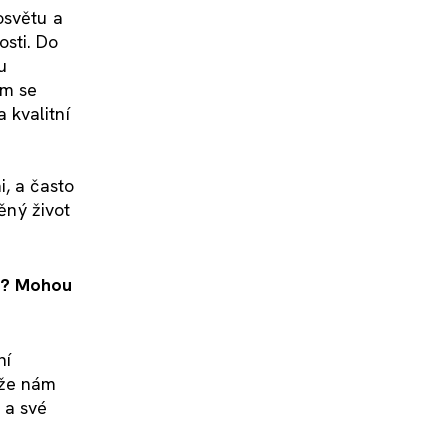
osvětu a
sti. Do
u
em se
 kvalitní
i, a často
ěný život
st? Mohou
ní
tože nám
 a své