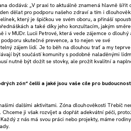
ana dodává: „V praxi to aktuálně znamená hlavně šířit 
en dělat pro podporu našeho zdraví a tím i dlouhověko
elínek, který je špičkou ve svém oboru, a přináší spoust
 přednáškách a také díky jeho konzultacím, jakým směr
 v MUDr. Lucii Petrové, která vede zájemce o dlouhý a
a podporu skutečné prevence, a to nejen ve své
telný zájem lidí. Je to běh na dlouhou trať a my teprve
dávají být součástí komunity s podobně naladěnými lidm
sí nutně být dožít se stovky, ale prožít kvalitní a napln
drých zón“ čelili a jaké jsou vaše cíle pro budoucno
 našimi dalšími aktivitami. Zóna dlouhověkosti Třebíč ne
tví. Chceme ji však rozvíjet a dopřát adekvátní péči, pro
i. Každý z nás má svou práci nebo projekty, máme rodiny
mady.