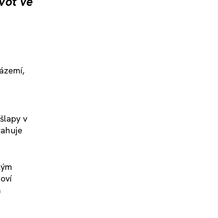
ivot ve
ázemí,
šlapy v
tahuje
akým
oví
m