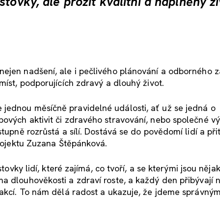
tovky, ale prožít kvalitní a naplněný ž
nejen nadšení, ale i pečlivého plánování a odborného z
míst, podporujících zdravý a dlouhý život.
jednou měsíčně pravidelné události, ať už se jedná o
ových aktivit či zdravého stravování, nebo společné vý
tupně rozrůstá a sílí. Dostává se do povědomí lidí a při
projektu Zuzana Štěpánková.
stovky lidí, které zajímá, co tvoří, a se kterými jsou něj
a dlouhověkosti a zdraví roste, a každý den přibývají n
 akcí. To nám dělá radost a ukazuje, že jdeme správný