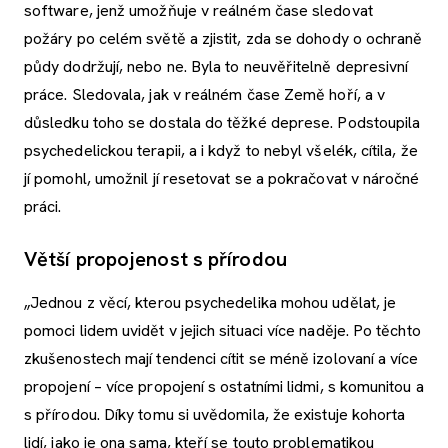
software, jenž umožňuje v reálném čase sledovat
požáry po celém světě a zjistit, zda se dohody o ochraně
půdy dodržují, nebo ne. Byla to neuvěřitelně depresivní
práce. Sledovala, jak v reálném čase Země hoří, a v
důsledku toho se dostala do těžké deprese. Podstoupila
psychedelickou terapii, a i když to nebyl všelék, cítila, že
jí pomohl, umožnil jí resetovat se a pokračovat v náročné
práci.
Větší propojenost s přírodou
„Jednou z věcí, kterou psychedelika mohou udělat, je
pomoci lidem uvidět v jejich situaci více naděje. Po těchto
zkušenostech mají tendenci cítit se méně izolovaní a více
propojení – více propojení s ostatními lidmi, s komunitou a
s přírodou. Díky tomu si uvědomila, že existuje kohorta
lidí, jako je ona sama, kteří se touto problematikou