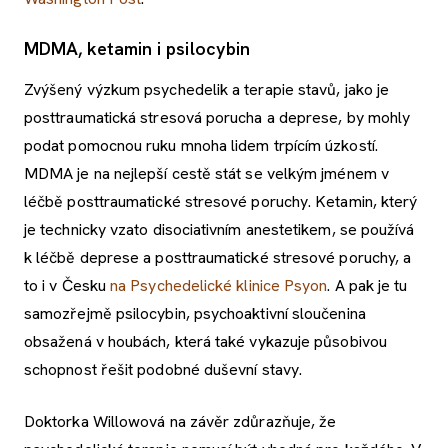
MDMA, ketamin i psilocybin
Zvýšený výzkum psychedelik a terapie stavů, jako je
posttraumatická stresová porucha a deprese, by mohly
podat pomocnou ruku mnoha lidem trpícím úzkostí.
MDMA je na nejlepší cestě stát se velkým jménem v
léčbě posttraumatické stresové poruchy. Ketamin, který
je technicky vzato disociativním anestetikem, se používá
k léčbě deprese a posttraumatické stresové poruchy, a
to i v Česku
na Psychedelické klinice Psyon
. A pak je tu
samozřejmě psilocybin, psychoaktivní sloučenina
obsažená v houbách, která také vykazuje působivou
schopnost řešit podobné duševní stavy.
Doktorka Willowová na závěr zdůrazňuje, že