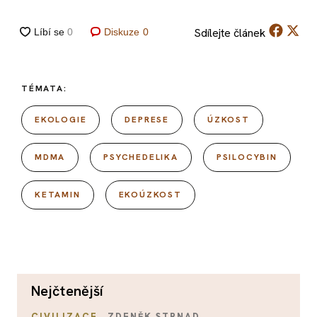
Sdílejte
článek
Diskuze
0
TÉMATA:
EKOLOGIE
DEPRESE
ÚZKOST
MDMA
PSYCHEDELIKA
PSILOCYBIN
KETAMIN
EKOÚZKOST
nejčtenější
CIVILIZACE
ZDENĚK STRNAD