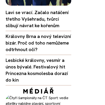
Lavi se vrací. Začalo natáčení
třetího Vyšehradu, tvůrci
slibují návrat ke kořenům
Královny Brna a nový televizní
bizár. Proč od toho nemůžeme
odtrhnout oči?
Lesbické královny, vesmír a
únos bývalé. Festivalový hit
Princezna kosmolesba dorazí
do kin