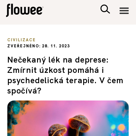
CIVILIZACE
CIVILIZACE
ZVEŘEJNĚNO: 28. 11. 2023
ZDRAVÍ
Nečekaný lék na deprese:
Zmírnit úzkost pomáhá i
PSYCHOLOGIE
psychedelická terapie. V čem
RODINA A DĚTI
spočívá?
SEX A VZTAHY
PORADNA