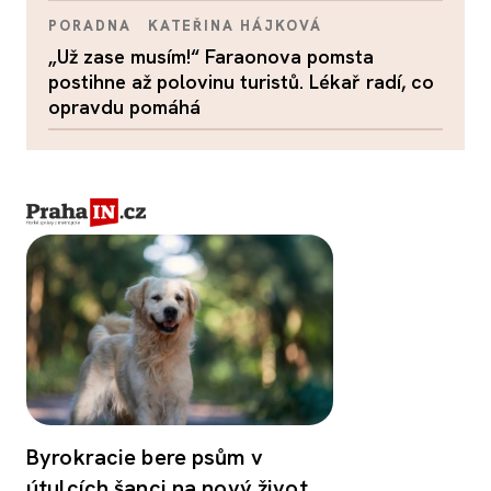
PORADNA
KATEŘINA HÁJKOVÁ
„Už zase musím!“ Faraonova pomsta
postihne až polovinu turistů. Lékař radí, co
opravdu pomáhá
Byrokracie bere psům v
útulcích šanci na nový život.