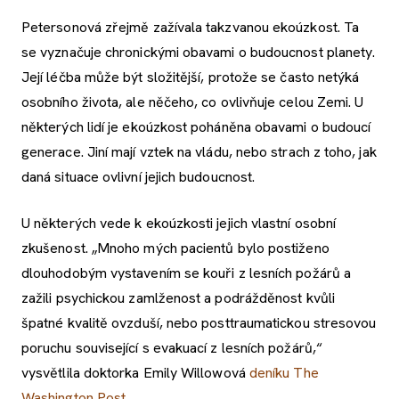
Petersonová zřejmě zažívala takzvanou ekoúzkost. Ta
se vyznačuje chronickými obavami o budoucnost planety.
Její léčba může být složitější, protože se často netýká
osobního života, ale něčeho, co ovlivňuje celou Zemi. U
některých lidí je ekoúzkost poháněna obavami o budoucí
generace. Jiní mají vztek na vládu, nebo strach z toho, jak
daná situace ovlivní jejich budoucnost.
U některých vede k ekoúzkosti jejich vlastní osobní
zkušenost. „Mnoho mých pacientů bylo postiženo
dlouhodobým vystavením se kouři z lesních požárů a
zažili psychickou zamlženost a podrážděnost kvůli
špatné kvalitě ovzduší, nebo posttraumatickou stresovou
poruchu související s evakuací z lesních požárů,“
vysvětlila doktorka Emily Willowová
deníku The
Washington Post
.