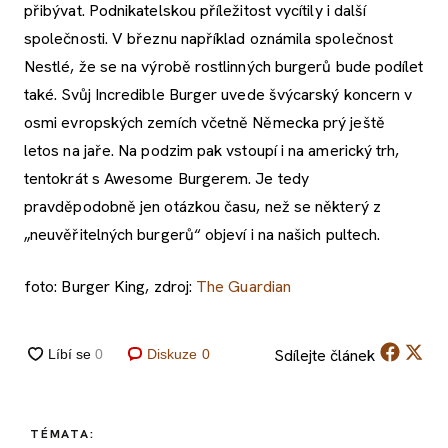
přibývat. Podnikatelskou příležitost vycítily i další
společnosti. V březnu například oznámila společnost
Nestlé, že se na výrobě rostlinných burgerů bude podílet
také. Svůj Incredible Burger uvede švýcarský koncern v
osmi evropských zemích včetně Německa prý ještě
letos na jaře. Na podzim pak vstoupí i na americký trh,
tentokrát s Awesome Burgerem. Je tedy
pravděpodobně jen otázkou času, než se některý z
„neuvěřitelných burgerů“ objeví i na našich pultech.
foto: Burger King, zdroj:
The Guardian
Sdílejte
článek
Diskuze
0
TÉMATA: