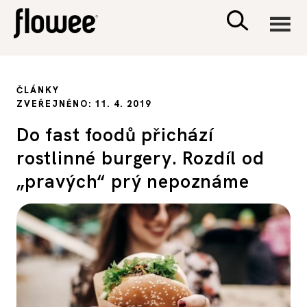
CIVILIZACE
ČLÁNKY
ZVEŘEJNĚNO: 11. 4. 2019
ZDRAVÍ
Do fast foodů přichází
rostlinné burgery. Rozdíl od
PSYCHOLOGIE
„pravých“ prý nepoznáme
RODINA A DĚTI
SEX A VZTAHY
PORADNA