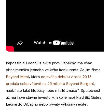
Impossible Foods už sklízí první úspěchy, má však
přinejmenším jednoho velkého konkurenta. Je jím firma
Beyond Meat
, která
od svého debutu v roce 2016
prodala celosvětově na 25 milionů Beyond Burgerů
,
nabízí ale také klobásy nebo mleté „maso“. Společnost
už má i své slavné investory, jako je například Bill Gates,
Leonardo DiCaprio nebo bývalý výkonný ředitel