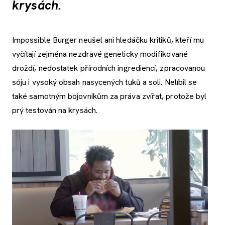
krysách.
Impossible Burger neušel ani hledáčku kritiků, kteří mu
vyčítají zejména nezdravé geneticky modifikované
droždí, nedostatek přírodních ingrediencí, zpracovanou
sóju i vysoký obsah nasycených tuků a soli. Nelíbil se
také samotným bojovníkům za práva zvířat, protože byl
prý testován na krysách.