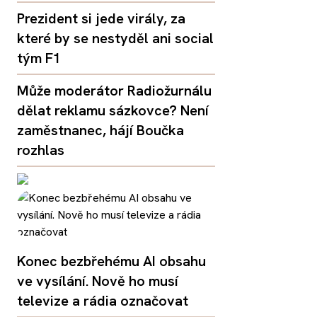
Prezident si jede virály, za
které by se nestyděl ani social
tým F1
Může moderátor Radiožurnálu
dělat reklamu sázkovce? Není
zaměstnanec, hájí Boučka
rozhlas
Konec bezbřehému AI obsahu
ve vysílání. Nově ho musí
televize a rádia označovat