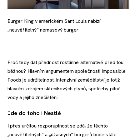
Burger King v americkém Sant Louis nabízí
„neuvěřitelný“ nemasový burger
Proč tedy dát přednost rostlinné alternativě před tou
běžnou? Hlavním argumentem společnosti Impossible
Foods je udržitelnost. Intenzivní zemědělství je totiž
hlavním zdrojem skleníkových plynů, spotřeby pitné
vody a jejího znečištění.
Jde do toho i Nestlé
I přes určitou rozporuplnost se zdá, že těchto
„neuvěřitelných“ a „úžasných“ burgerů bude stále